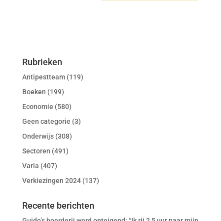
Rubrieken
Antipestteam
(119)
Boeken
(199)
Economie
(580)
Geen categorie
(3)
Onderwijs
(308)
Sectoren
(491)
Varia
(407)
Verkiezingen 2024
(137)
Recente berichten
Guido’s boerderij werd onteigend: “Ik rij 2,5 uur naar mijn