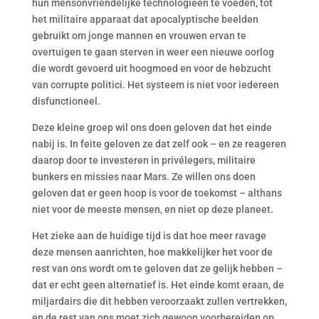
hun mensonvriendelijke technologieën te voeden, tot
het militaire apparaat dat apocalyptische beelden
gebruikt om jonge mannen en vrouwen ervan te
overtuigen te gaan sterven in weer een nieuwe oorlog
die wordt gevoerd uit hoogmoed en voor de hebzucht
van corrupte politici. Het systeem is niet voor iedereen
disfunctioneel.
Deze kleine groep wil ons doen geloven dat het einde
nabij is. In feite geloven ze dat zelf ook – en ze reageren
daarop door te investeren in privélegers, militaire
bunkers en missies naar Mars. Ze willen ons doen
geloven dat er geen hoop is voor de toekomst – althans
niet voor de meeste mensen, en niet op deze planeet.
Het zieke aan de huidige tijd is dat hoe meer ravage
deze mensen aanrichten, hoe makkelijker het voor de
rest van ons wordt om te geloven dat ze gelijk hebben –
dat er echt geen alternatief is. Het einde komt eraan, de
miljardairs die dit hebben veroorzaakt zullen vertrekken,
en de rest van ons moet zich gewoon voorbereiden op