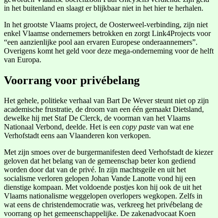
in het buitenland en slaagt er blijkbaar niet in het hier te herhalen.
In het grootste Vlaams project, de Oosterweel-verbinding, zijn niet
enkel Vlaamse ondernemers betrokken en zorgt Link4Projects voor
“een aanzienlijke pool aan ervaren Europese onderaannemers”.
Overigens komt het geld voor deze mega-onderneming voor de helft
van Europa.
Voorrang voor privébelang
Het gehele, politieke verhaal van Bart De Wever steunt niet op zijn
academische frustratie, de droom van een één gemaakt Dietsland,
dewelke hij met Staf De Clerck, de voorman van het Vlaams
Nationaal Verbond, deelde. Het is een
copy paste
van wat ene
Verhofstadt eens aan Vlaanderen kon verkopen.
Met zijn smoes over de burgermanifesten deed Verhofstadt de kiezer
geloven dat het belang van de gemeenschap beter kon gediend
worden door dat van de privé. In zijn machtsgeile en uit het
socialisme verloren gelopen Johan Vande Lanotte vond hij een
dienstige kompaan. Met voldoende postjes kon hij ook de uit het
Vlaams nationalisme weggelopen overlopers wegkopen. Zelfs in
wat eens de christendemocratie was, verkreeg het privébelang de
voorrang op het gemeenschappelijke. De zakenadvocaat Koen