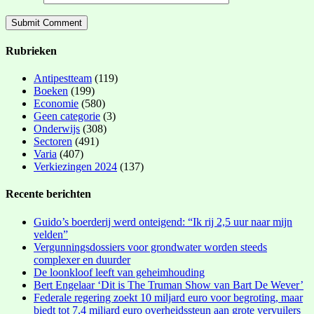
Rubrieken
Antipestteam
(119)
Boeken
(199)
Economie
(580)
Geen categorie
(3)
Onderwijs
(308)
Sectoren
(491)
Varia
(407)
Verkiezingen 2024
(137)
Recente berichten
Guido’s boerderij werd onteigend: “Ik rij 2,5 uur naar mijn
velden”
Vergunningsdossiers voor grondwater worden steeds
complexer en duurder
De loonkloof leeft van geheimhouding
Bert Engelaar ‘Dit is The Truman Show van Bart De Wever’
Federale regering zoekt 10 miljard euro voor begroting, maar
biedt tot 7,4 miljard euro overheidssteun aan grote vervuilers