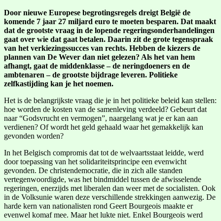
Door nieuwe Europese begrotingsregels dreigt België de
komende 7 jaar 27 miljard euro te moeten besparen. Dat maakt
dat de grootste vraag in de lopende regeringsonderhandelingen
gaat over wie dat gaat betalen. Daarin zit de grote tegenspraak
van het verkiezingssucces van rechts. Hebben de kiezers de
plannen van De Wever dan niet gelezen? Als het van hem
afhangt, gaat de middenklasse – de neringdoeners en de
ambtenaren – de grootste bijdrage leveren. Politieke
zelfkastijding kan je het noemen.
Het is de belangrijkste vraag die je in het politieke beleid kan stellen:
hoe worden de kosten van de samenleving verdeeld? Gebeurt dat
naar “Godsvrucht en vermogen”, naargelang wat je er kan aan
verdienen? Of wordt het geld gehaald waar het gemakkelijk kan
gevonden worden?
In het Belgisch compromis dat tot de welvaartsstaat leidde, werd
door toepassing van het solidariteitsprincipe een evenwicht
gevonden. De christendemocratie, die in zich alle standen
vertegenwoordigde, was het bindmiddel tussen de afwisselende
regeringen, enerzijds met liberalen dan weer met de socialisten. Ook
in de Volksunie waren deze verschillende strekkingen aanwezig. De
harde kern van nationalisten rond Geert Bourgeois maakte er
evenwel komaf mee. Maar het lukte niet. Enkel Bourgeois werd