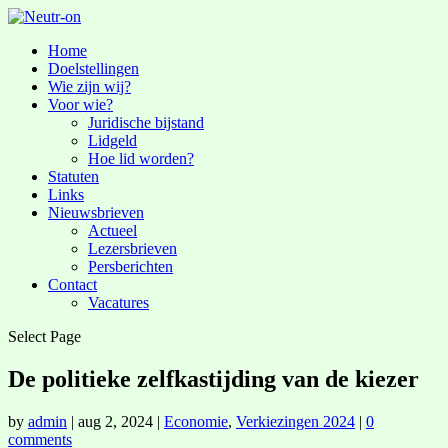
Home
Doelstellingen
Wie zijn wij?
Voor wie?
Juridische bijstand
Lidgeld
Hoe lid worden?
Statuten
Links
Nieuwsbrieven
Actueel
Lezersbrieven
Persberichten
Contact
Vacatures
Select Page
De politieke zelfkastijding van de kiezer
by
admin
|
aug 2, 2024
|
Economie
,
Verkiezingen 2024
|
0
comments