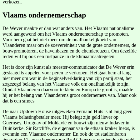
verkozen.
Vlaams ondernemerschap
De Wever maakte er dan wat anders van. Het Vlaams nationalisme
werd aangewend om het Vlaams ondernemerschap te promoten.
Voor hem gaat het niet meer om de onafhankelijkheid van
Vlaanderen maar om de soevereiniteit van de grote ondernemers, de
bouwpromotoren, de havenbazen en de chemiereuzen. Om dezelfde
reden wil hij ook een rustpauze in de klimaatmaatregelen.
Het is door zijn kunst als meester-communicator dat De Wever erin
geslaagd is appelen voor peren te verkopen. Het gaat hem al lang
niet meer om wat in de beginselverklaring van zijn partij staat, het
zogezegd belang van het Vlaamse volk om onafhankelijk te zijn.
Omdat Vlaanderen daarvoor te klein en Europa te groot is, maakte
hij er het belang van Vlaanderens groot ondernemers van. Maar ook
dat is een smoes.
De naar Updown House uitgeweken Fernand Huts is al lang geen
Vlaams belastingbetaler meer. Hij belegt zijn geld liever op
Guernsey, Uruguay of Moldavië en bouwt zijn nieuw Indaver in
Duinkerke. Sir Ratcliffe, de eigenaar van de ethaan-kraker Ineos, is
evenmin een Vlaamse ondernemer. En ook de tot stadionbaron
geworden Vlaamse boerenzoon Paul Gheysens verdiende zijn geld