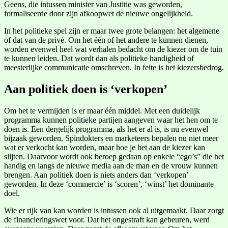
Geens, die intussen minister van Justitie was geworden,
formaliseerde door zijn afkoopwet de nieuwe ongelijkheid.
In het politieke spel zijn er maar twee grote belangen: het algemene
of dat van de privé. Om het één of het andere te kunnen dienen,
worden evenwel heel wat verhalen bedacht om de kiezer om de tuin
te kunnen leiden. Dat wordt dan als politieke handigheid of
meesterlijke communicatie omschreven. In feite is het kiezersbedrog.
Aan politiek doen is ‘verkopen’
Om het te vermijden is er maar één middel. Met een duidelijk
programma kunnen politieke partijen aangeven waar het hen om te
doen is. Een dergelijk programma, als het er al is, is nu evenwel
bijzaak geworden. Spindokters en marketeers bepalen nu niet meer
wat er verkocht kan worden, maar hoe je het aan de kiezer kan
slijten. Daarvoor wordt ook beroep gedaan op enkele “ego’s” die het
handig en langs de nieuwe media aan de man en de vrouw kunnen
brengen. Aan politiek doen is niets anders dan ‘verkopen’
geworden. In deze ‘commercie’ is ‘scoren’, ‘winst’ het dominante
doel.
Wie er rijk van kan worden is intussen ook al uitgemaakt. Daar zorgt
de financieringswet voor. Dat het ongestraft kan gebeuren, werd