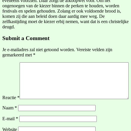
eveneens voorzien. Daar zorgt de afkoopwet voor. Om het
ongenoegen van de kiezer binnen de perken te houden, worden
festivals en spelen gehouden. Zolang er ook voldoende brood is,
komen zij die aan beleid doen daar aardig mee weg. De
zelfkastijding moet de kiezer erbij nemen, want dat is een christelijke
deugd.
Submit a Comment
Je e-mailadres zal niet getoond worden.
Vereiste velden zijn
gemarkeerd met
*
Reactie
*
Naam
*
E-mail
*
Website