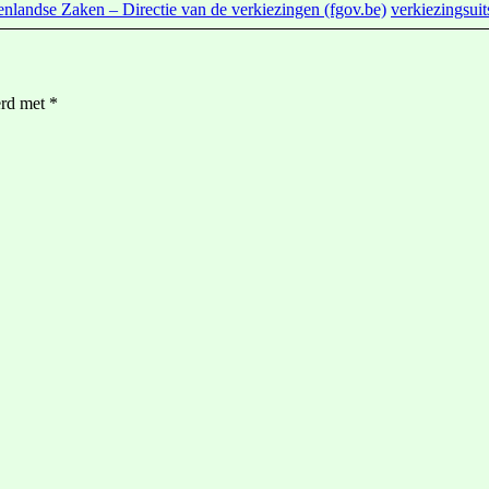
nlandse Zaken – Directie van de verkiezingen (fgov.be)
verkiezingsui
erd met
*