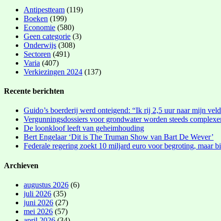
Antipestteam
(119)
Boeken
(199)
Economie
(580)
Geen categorie
(3)
Onderwijs
(308)
Sectoren
(491)
Varia
(407)
Verkiezingen 2024
(137)
Recente berichten
Guido’s boerderij werd onteigend: “Ik rij 2,5 uur naar mijn vel
Vergunningsdossiers voor grondwater worden steeds complexe
De loonkloof leeft van geheimhouding
Bert Engelaar ‘Dit is The Truman Show van Bart De Wever’
Federale regering zoekt 10 miljard euro voor begroting, maar bi
Archieven
augustus 2026
(6)
juli 2026
(35)
juni 2026
(27)
mei 2026
(57)
april 2026
(34)