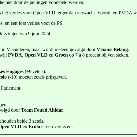
die niet door de peilingen voorspeld werden.
as het verlies voor Open VLD erger dan verwacht. Vooruit en PVDA wo
 en een fors verlies voor de PS.
erkiezingen van 9 juni 2024
rtij in Vlaanderen, maar wordt meteen gevolgd door
Vlaams Belang
.
wijl
PVDA
,
Open VLD
en
Groen
op 7 à 8 procent blijven steken.
es Engagés
(+9 zetels).
olo
(-10) moeten zetels prijsgeven.
 Parlement.
ijen.
evolgd door
Team Fouad Ahidar
.
ehouden beide 3 zetels.
Open VLD
en
Ecolo
er een verliezen.