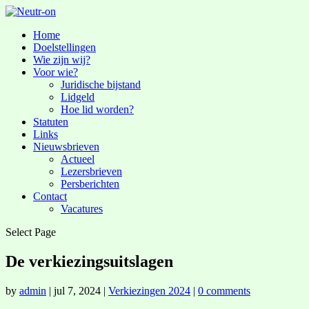
Home
Doelstellingen
Wie zijn wij?
Voor wie?
Juridische bijstand
Lidgeld
Hoe lid worden?
Statuten
Links
Nieuwsbrieven
Actueel
Lezersbrieven
Persberichten
Contact
Vacatures
Select Page
De verkiezingsuitslagen
by
admin
|
jul 7, 2024
|
Verkiezingen 2024
|
0 comments