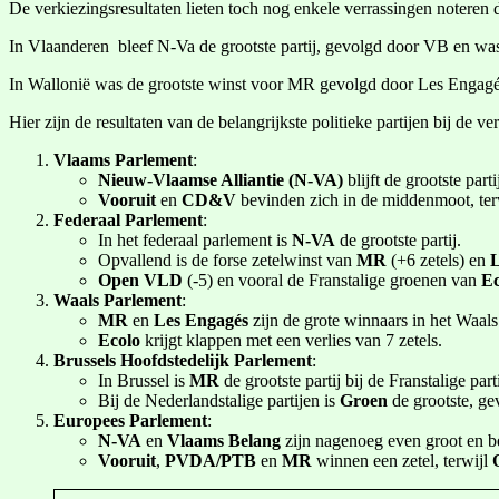
De verkiezingsresultaten lieten toch nog enkele verrassingen noteren 
In Vlaanderen bleef N-Va de grootste partij, gevolgd door VB en w
In Wallonië was de grootste winst voor MR gevolgd door Les Engagés,
Hier zijn de resultaten van de belangrijkste politieke partijen bij de v
Vlaams Parlement
:
Nieuw-Vlaamse Alliantie (N-VA)
blijft de grootste pa
Vooruit
en
CD&V
bevinden zich in de middenmoot, ter
Federaal Parlement
:
In het federaal parlement is
N-VA
de grootste partij.
Opvallend is de forse zetelwinst van
MR
(+6 zetels) en
L
Open VLD
(-5) en vooral de Franstalige groenen van
Ec
Waals Parlement
:
MR
en
Les Engagés
zijn de grote winnaars in het Waals
Ecolo
krijgt klappen met een verlies van 7 zetels.
Brussels Hoofdstedelijk Parlement
:
In Brussel is
MR
de grootste partij bij de Franstalige part
Bij de Nederlandstalige partijen is
Groen
de grootste, g
Europees Parlement
:
N-VA
en
Vlaams Belang
zijn nagenoeg even groot en b
Vooruit
,
PVDA/PTB
en
MR
winnen een zetel, terwijl