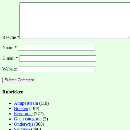
Reactie
*
Naam
*
E-mail
*
Website
Rubrieken
Antipestteam
(119)
Boeken
(199)
Economie
(577)
Geen categorie
(3)
Onderwijs
(308)
Sectoren
(490)