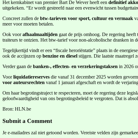
Het kernkabinet van premier Bart De Wever heeft een
definitief ak
uitgekeken. “Er wordt gestreefd naar een evenwicht tussen budgettair
Concreet zullen de
btw-tarieven voor sport, cultuur en vermaak
va
meer voor moeten betalen.
Ook voor
afhaalmaaltijden
gaat de prijs omhoog. De regering heeft
traiteurs te ontzien. Het btw-tarief voor non-alcoholische dranken in 
Tegelijkertijd vindt er een “fiscale heroriëntatie” plaats in de energie
ook de accijnzen op
benzine en diesel
stijgen. Die laatste maatregel
Verder gaan de
banken-, effecten- en verzekeringstaksen
in 2026 o
Voor
liquidatiereserves
die vanaf 31 december 2025 worden gevormd, s
voor auteursrechten
vanaf 1 januari afgeschaft en wordt de verjarin
Om haar begrotingstraject te respecteren, moet de regering deze legis
geloofwaardigheid van ons begrotingsbeleid te vergroten. Dat is abso
Bron: HLN.be
Submit a Comment
Je e-mailadres zal niet getoond worden.
Vereiste velden zijn gemarke