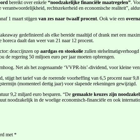
koord
bereikt over enkele
“noodzakelijke financiële maatregelen”
. Vo
e verantwoordelijkheid, rechtszekerheid en economische realiteit”, al
naf 1 maart stijgen
van zes naar twaalf procent
. Ook wie een
overna
 takeaway gedefinieerd als elke bereide maaltijd of drank met een ma
de horeca daalt dan weer van 21 naar 12 procent.
sector: deaccijnzen op
aardgas en stookolie
zullen stelselmatigverhoogd
 zou de regering 50 miljoen euro per jaar moeten opbrengen.
mhoog. Net als het zogenaamde ‘VVPR-bis’-dividend, voor kleine venn
tijgt het tarief van de roerende voorheffing van 6,5 procent naar 9,8 
gstermijn (momenteel dertig jaar) voor slapende rekeningen gewijzigd.
latuur 9,2 miljard euro besparen. “De
gemaakte keuzes zijn noodzakel
luut noodzakelijk in de woelige economisch-financiële en ook internatio
erd met
*