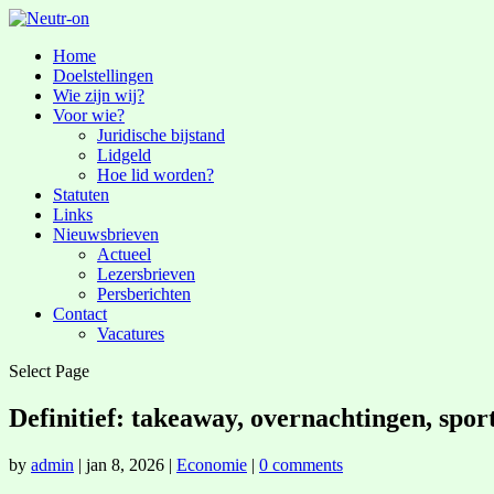
Home
Doelstellingen
Wie zijn wij?
Voor wie?
Juridische bijstand
Lidgeld
Hoe lid worden?
Statuten
Links
Nieuwsbrieven
Actueel
Lezersbrieven
Persberichten
Contact
Vacatures
Select Page
Definitief: takeaway, overnachtingen, spo
by
admin
|
jan 8, 2026
|
Economie
|
0 comments