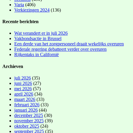
Varia
(406)
Verkiezingen 2024
(136)
Recente berichten
Wat verandert er in juli 2026
Vakbondsactie in Brussel
Een derde van het zorgpersoneel draait wekelijks overuren
Federale regering debatteert verder over overuren
Rijkentaks in Californië
Archieven
juli 2026
(35)
juni 2026
(27)
mei 2026
(57)
april 2026
(34)
maart 2026
(33)
februari 2026
(33)
januari 2026
(44)
december 2025
(30)
november 2025
(39)
oktober 2025
(24)
september 2025
(35)