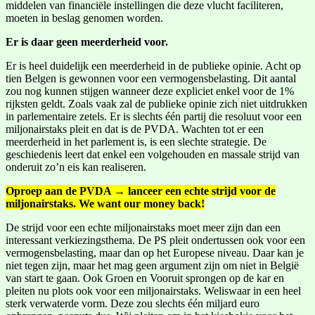
middelen van financiële instellingen die deze vlucht faciliteren,
moeten in beslag genomen worden.
Er is daar geen meerderheid voor.
Er is heel duidelijk een meerderheid in de publieke opinie. Acht op
tien Belgen is gewonnen voor een vermogensbelasting. Dit aantal
zou nog kunnen stijgen wanneer deze expliciet enkel voor de 1%
rijksten geldt. Zoals vaak zal de publieke opinie zich niet uitdrukken
in parlementaire zetels. Er is slechts één partij die resoluut voor een
miljonairstaks pleit en dat is de PVDA. Wachten tot er een
meerderheid in het parlement is, is een slechte strategie. De
geschiedenis leert dat enkel een volgehouden en massale strijd van
onderuit zo’n eis kan realiseren.
Oproep aan de PVDA → lanceer een echte strijd voor de
miljonairstaks. We want our money back!
De strijd voor een echte miljonairstaks moet meer zijn dan een
interessant verkiezingsthema. De PS pleit ondertussen ook voor een
vermogensbelasting, maar dan op het Europese niveau. Daar kan je
niet tegen zijn, maar het mag geen argument zijn om niet in België
van start te gaan. Ook Groen en Vooruit sprongen op de kar en
pleiten nu plots ook voor een miljonairstaks. Weliswaar in een heel
sterk verwaterde vorm. Deze zou slechts één miljard euro