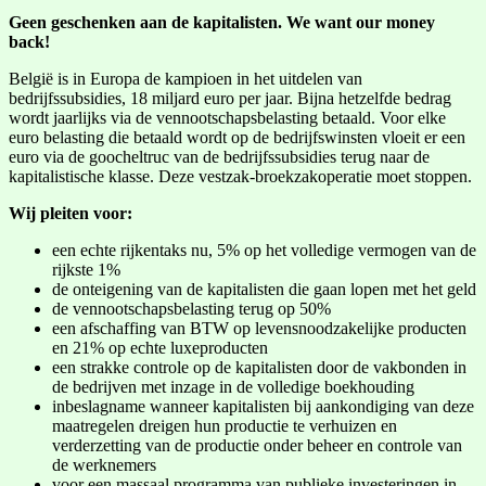
Geen geschenken aan de kapitalisten.
We want our money
back!
België is in Europa de kampioen in het uitdelen van
bedrijfssubsidies, 18 miljard euro per jaar. Bijna hetzelfde bedrag
wordt jaarlijks via de vennootschapsbelasting betaald. Voor elke
euro belasting die betaald wordt op de bedrijfswinsten vloeit er een
euro via de goocheltruc van de bedrijfssubsidies terug naar de
kapitalistische klasse. Deze vestzak-broekzakoperatie moet stoppen.
Wij pleiten voor:
een echte rijkentaks nu, 5% op het volledige vermogen van de
rijkste 1%
de onteigening van de kapitalisten die gaan lopen met het geld
de vennootschapsbelasting terug op 50%
een afschaffing van BTW op levensnoodzakelijke producten
en 21% op echte luxeproducten
een strakke controle op de kapitalisten door de vakbonden in
de bedrijven met inzage in de volledige boekhouding
inbeslagname wanneer kapitalisten bij aankondiging van deze
maatregelen dreigen hun productie te verhuizen en
verderzetting van de productie onder beheer en controle van
de werknemers
voor een massaal programma van publieke investeringen in