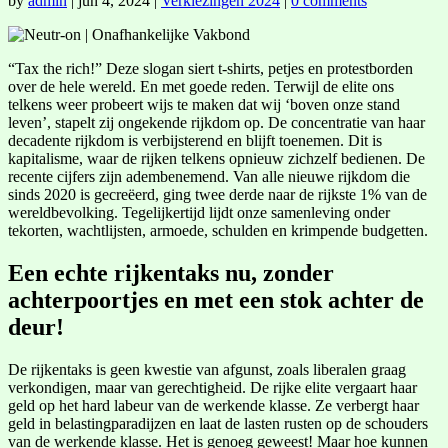
by
admin
|
jun 4, 2024
|
Verkiezingen 2024
|
0 comments
“Tax the rich!” Deze slogan siert t-shirts, petjes en protestborden
over de hele wereld. En met goede reden. Terwijl de elite ons
telkens weer probeert wijs te maken dat wij ‘boven onze stand
leven’, stapelt zij ongekende rijkdom op. De concentratie van haar
decadente rijkdom is verbijsterend en blijft toenemen. Dit is
kapitalisme, waar de rijken telkens opnieuw zichzelf bedienen. De
recente cijfers zijn adembenemend. Van alle nieuwe rijkdom die
sinds 2020 is gecreëerd, ging twee derde naar de rijkste 1% van de
wereldbevolking. Tegelijkertijd lijdt onze samenleving onder
tekorten, wachtlijsten, armoede, schulden en krimpende budgetten.
Een echte rijkentaks nu, zonder
achterpoortjes en met een stok achter de
deur!
De rijkentaks is geen kwestie van afgunst, zoals liberalen graag
verkondigen, maar van gerechtigheid. De rijke elite vergaart haar
geld op het hard labeur van de werkende klasse. Ze verbergt haar
geld in belastingparadijzen en laat de lasten rusten op de schouders
van de werkende klasse. Het is genoeg geweest! Maar hoe kunnen