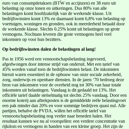
euro van consumptietaksen (BTW en accijnzen) en 38 euro uit
belasting op onze lonen en uitkeringen. Dus 80% van alle
belastingen komt hoofdzakelijk van de werkende klasse. Uit
bedrijfswinsten komt 13% en daarnaast komt 6,8% van belasting op
voertuigen, woningen en gronden, ook in meerderheid betaald door
de werkende klasse. Slechts 0.25% komt uit belastingen op grote
vermogens. Nochtans leveren die grote vermogens heel veel
inkomsten op voor hun bezitters.
Op bedrijfswinsten dalen de belastingen al lang!
Pas in 1956 werd een vennootschapsbelasting ingevoerd,
afgedwongen door intense strijd van onderuit. Met een tarief van
45% werden vanaf toen de bedrijfswinsten belast. De inkomsten
hieruit waren essentieel in de opbouw van onze sociale zekerheid,
zorg, onderwijs en openbare diensten. In de jaren ‘70 bedroeg deze
bron van inkomsten voor de overheid nog tot 30% van haar totale
inkomsten uit belastingen. Vandaag is dit gedaald tot 13%. Het
officiële tarief daalde stelselmatig tot slechts 25% vandaag. Door een
enorme koterij aan aftrekposten is de gemiddelde reële belastingvoet
een pak minder dan 20% en voor sommige bedrijven quasi nul. Alle
partijen, behalve de PVDA, willen het officiële tarief van
vennootschapsbelasting nog verder naar beneden halen. Het
resultaat kunnen we nu al voorspellen: een verdere concentratie van
rijkdom en vermogens in handen van een kleine groep. Het zijn de