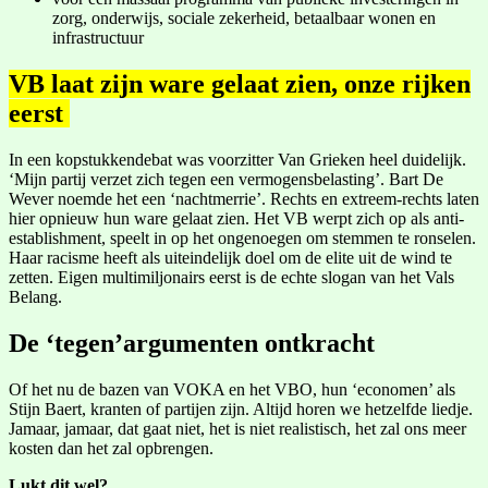
zorg, onderwijs, sociale zekerheid, betaalbaar wonen en
infrastructuur
VB laat zijn ware gelaat zien, onze rijken
eerst
In een kopstukkendebat was voorzitter Van Grieken heel duidelijk.
‘Mijn partij verzet zich tegen een vermogensbelasting’. Bart De
Wever noemde het een ‘nachtmerrie’. Rechts en extreem-rechts laten
hier opnieuw hun ware gelaat zien. Het VB werpt zich op als anti-
establishment, speelt in op het ongenoegen om stemmen te ronselen.
Haar racisme heeft als uiteindelijk doel om de elite uit de wind te
zetten. Eigen multimiljonairs eerst is de echte slogan van het Vals
Belang.
De ‘tegen’argumenten ontkracht
Of het nu de bazen van VOKA en het VBO, hun ‘economen’ als
Stijn Baert, kranten of partijen zijn. Altijd horen we hetzelfde liedje.
Jamaar, jamaar, dat gaat niet, het is niet realistisch, het zal ons meer
kosten dan het zal opbrengen.
Lukt dit wel?