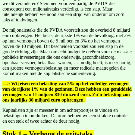
we dit veranderen? Stemmen voor een partij, de PVDA die
consequent een miljonairstaks verdedigt, is één stap. Maar
uiteindelijk hebben we nood aan een strijd van onderuit om zo’n
taks af te dwingen.
De miljonairstaks die de PVDA voorstelt zou de overheid 8 miljard
euro opbrengen. Het belast de rijkste 1% van de bevolking, met 2%
op hun vermogen boven de 5 miljoen en 3% op het vermogen
boven de 10 miljoen. Dit bescheiden voorstel zou een stap in de
goede richting zijn. Maar om echt budget te creëren voor de massale
publieke investeringen die ons onderwijs, gezondheidszorg,
openbaar vervoer, betaalbaar wonen, …. nodig heeft, is meer nodig,
een grotere vermogensbelasting en meer radicale maatregelen die
komaf maken met de kapitalistische samenleving.
—>
Wij eisen een belasting van 5% op het volledige vermogen
van de rijkste 1% van de gezinnen. Deze hebben een gemiddeld
vermogen van 11 miljoen 830 duizend euro. Zo’n belasting zou
ons jaarlijks 30 miljard euro opbrengen.
Kapitalisten zijn er meester in om achterpoortjes te vinden en
belastingen te ontduiken. Daarom hebben we een strakke controle
en een stok of twee achter de deur nodig.
Stok 1 – Verhoog de exit-taks