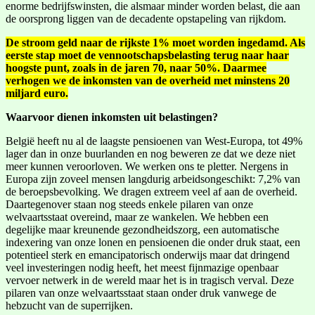
enorme bedrijfswinsten, die alsmaar minder worden belast, die aan
de oorsprong liggen van de decadente opstapeling van rijkdom.
De stroom geld naar de rijkste 1% moet worden ingedamd. Als
eerste stap moet de vennootschapsbelasting terug naar haar
hoogste punt, zoals in de jaren 70, naar 50%. Daarmee
verhogen we de inkomsten van de overheid met minstens 20
miljard euro.
Waarvoor dienen inkomsten uit belastingen?
België heeft nu al de laagste pensioenen van West-Europa, tot 49%
lager dan in onze buurlanden en nog beweren ze dat we deze niet
meer kunnen veroorloven. We werken ons te pletter. Nergens in
Europa zijn zoveel mensen langdurig arbeidsongeschikt: 7,2% van
de beroepsbevolking. We dragen extreem veel af aan de overheid.
Daartegenover staan nog steeds enkele pilaren van onze
welvaartsstaat overeind, maar ze wankelen. We hebben een
degelijke maar kreunende gezondheidszorg, een automatische
indexering van onze lonen en pensioenen die onder druk staat, een
potentieel sterk en emancipatorisch onderwijs maar dat dringend
veel investeringen nodig heeft, het meest fijnmazige openbaar
vervoer netwerk in de wereld maar het is in tragisch verval. Deze
pilaren van onze welvaartsstaat staan onder druk vanwege de
hebzucht van de superrijken.