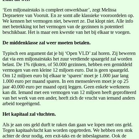
‘Een miljonairstaks is compleet onwerkbaar’, zegt Melissa
Depraetere van Vooruit. En ze somt alle klassieke vooroordelen op.
We kennen het vermogen niet, beweert ze. Dat klopt niet. Alle info
met betrekking tot het vermogen van de gezinnen is potentieel
beschikbaar. Het is maar een kwestie van het bij elkaar te voegen.
De middenklasse zal weer moeten betalen.
Typisch een argument dat je bij ‘Open VLD’ zal horen. Zij beweren
dat via een miljonairstaks het zuur verdiende spaargeld zal worden
belast. De 1% rijksten, of 50.000 gezinnen, hebben een gemiddeld
vermogen van een kleine 12 miljoen euro. Dat is geen spaargeld.
Om 12 miljoen euro bij elkaar te ‘sparen’ moet je 1.000 jaar lang
1.000 euro per maand sparen. In een mensenleven moet je op 25
jaar 40.000 euro per maand opzij leggen. Geen enkele werkmens
kan dit. Iemand met een vermogen van 12 miljoen heeft geprofiteerd
van het werk van een ander, heeft zich de vrucht van iemand anders
arbeid toegeëigend.
Het kapitaal zal vluchten.
Als je aan ons geld durft te raken dan gaan we lopen met ons geld.
Tegen kapitaalvlucht kan worden opgetreden. We hebben een stok
achter de deur nodig, een exit-taks en de inbeslagname. Ook de