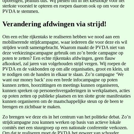
opbrengen, peanuts dus. Wij pleiten om in het kieshokje voor het
sterkste voorstel te opteren en roepen daarom ook op om voor de
PVDA te stemmen.
Verandering afdwingen via strijd!
Om een echte rijkentaks te realiseren hebben we nood aan een
mobiliserende strijdcampagne, waar iedereen die voor deze eis wil
strijden wordt samengebracht. Waarom maakt de PVDA niet van
deze verkiezingscampagne gebruik om zo’n brede campagne op
poten te zetten? Een echte rijkentaks afdwingen, geen flauw
afkooksel, zal jaren van volgehouden strijd vergen. Wij roepen de
PVDA en de vakbonden op om alle organisaties, groot en klein, uit
te nodigen om de handen in elkaar te slaan. Zo’n campagne ‘We
want our money back’ zou een brede infocampagne op poten
kunnen zetten, hoorzittingen en meetings kunnen organiseren,
kunnen spreken op personeelsvergaderingen in werkplaatsen, acties
op poten zetten op publieke plaatsen en ten slotte grote manifestaties
kunnen organiseren om de maatschappelijke steun op de been te
brengen en zichtbaar te maken.
Zo brengen we deze eis in het centrum van het politieke debat. Zo’n
strijdcampagne zou kunnen werken op basis van actieve lokale
comités met een stuurgroep op een nationale conferentie verkozen.
Om dat te realiseren moet de PVDA het geweer van schouder