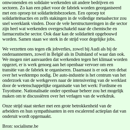
omwonenden en solidaire werkenden uit andere bedrijven en
sectoren. Zo kan een piket voor de fabriek worden georganiseerd
met een oproep tot solidariteitsbezoeken. Een oproep tot
solidariteitsacties en zelfs stakingen in de volledige metaalsector zou
snel weerklank vinden. Door de vele herstructureringen in die sector
zijn heel wat werkenden overgeschakeld naar de chemische en
farmaceutische sector. Ook daar kan de solidariteit opgebouwd
worden. Samen staan we sterk in de strijd voor degelijke jobs.
We verzetten ons tegen elk jobverlies, zowel bij Audi als bij de
onderaannemers, zowel in België als in Duitsland of waar dan ook.
We mogen niet aanvaarden dat werkenden tegen het klimaat worden
opgezet, er is werk genoeg aan het openbaar vervoer om een
transitie van de fabriek te organiseren. Daarnaast is er ook een debat
over het werktempo nodig. De auto-industrie is het centrum van het
onderzoek van de werkgevers naar de intensivering van de werklast
door de wetenschappelijke organisatie van het werk: Fordisme en
Toyotisme. Nationalisatie onder openbaar beheer zou het mogelijk
maken om te discussiëren over het verlagen van de werkdruk.
Onze strijd staat sterker met een grote betrokkenheid van de
arbeiders en hun sympathisanten in een escalerend actieplan dat van
onderuit wordt opgemaakt.
Bron: socialisme.be