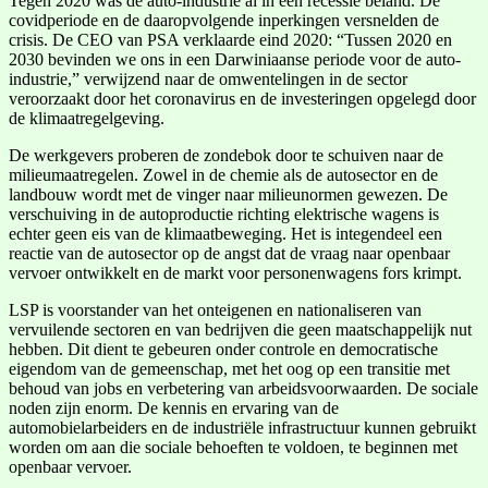
Tegen 2020 was de auto-industrie al in een recessie beland. De
covidperiode en de daaropvolgende inperkingen versnelden de
crisis. De CEO van PSA verklaarde eind 2020: “Tussen 2020 en
2030 bevinden we ons in een Darwiniaanse periode voor de auto-
industrie,” verwijzend naar de omwentelingen in de sector
veroorzaakt door het coronavirus en de investeringen opgelegd door
de klimaatregelgeving.
De werkgevers proberen de zondebok door te schuiven naar de
milieumaatregelen. Zowel in de chemie als de autosector en de
landbouw wordt met de vinger naar milieunormen gewezen. De
verschuiving in de autoproductie richting elektrische wagens is
echter geen eis van de klimaatbeweging. Het is integendeel een
reactie van de autosector op de angst dat de vraag naar openbaar
vervoer ontwikkelt en de markt voor personenwagens fors krimpt.
LSP is voorstander van het onteigenen en nationaliseren van
vervuilende sectoren en van bedrijven die geen maatschappelijk nut
hebben. Dit dient te gebeuren onder controle en democratische
eigendom van de gemeenschap, met het oog op een transitie met
behoud van jobs en verbetering van arbeidsvoorwaarden. De sociale
noden zijn enorm. De kennis en ervaring van de
automobielarbeiders en de industriële infrastructuur kunnen gebruikt
worden om aan die sociale behoeften te voldoen, te beginnen met
openbaar vervoer.