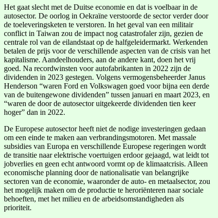
Het gaat slecht met de Duitse economie en dat is voelbaar in de
autosector. De oorlog in Oekraïne verstoorde de sector verder door
de toeleveringsketen te verstoren. In het geval van een militair
conflict in Taiwan zou de impact nog catastrofaler zijn, gezien de
centrale rol van de eilandstaat op de halfgeleidermarkt. Werkenden
betalen de prijs voor de verschillende aspecten van de crisis van het
kapitalisme. Aandeelhouders, aan de andere kant, doen het vrij
goed. Na recordwinsten voor autofabrikanten in 2022 zijn de
dividenden in 2023 gestegen. Volgens vermogensbeheerder Janus
Henderson “waren Ford en Volkswagen goed voor bijna een derde
van de buitengewone dividenden” tussen januari en maart 2023, en
“waren de door de autosector uitgekeerde dividenden tien keer
hoger” dan in 2022.
De Europese autosector heeft niet de nodige investeringen gedaan
om een einde te maken aan verbrandingsmotoren. Met massale
subsidies van Europa en verschillende Europese regeringen wordt
de transitie naar elektrische voertuigen erdoor gejaagd, wat leidt tot
jobverlies en geen echt antwoord vormt op de klimaatcrisis. Alleen
economische planning door de nationalisatie van belangrijke
sectoren van de economie, waaronder de auto- en metaalsector, zou
het mogelijk maken om de productie te heroriënteren naar sociale
behoeften, met het milieu en de arbeidsomstandigheden als
prioriteit.