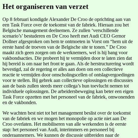
Het organiseren van verzet
Op 8 februari kondigde Alexander De Croo de oprichting aan van
een Task Force over de toekomst van de fabriek. Hieraan zou het
Belgische management deelnemen. Ze zullen ‘verschillende
scenario’s’ bestuderen en De Croo heeft met Audi CEO Gernor
Dollner afgesproken om hem te ontmoeten in Vorst om “hem uit de
eerste hand de troeven van de Belgische site te tonen.” De Croo
maakt zich geen zorgen om de werknemers, wel is hij bang voor
vakbondsacties. Die probeert hij te vermijden door te laten zien dat
hij bereid is om naar het front te gaan. Als de herstructurering wordt
bevestigd, zal de regering er alles aan doen om een collectieve
reactie te vermijden door omscholingscellen of ontslagvergoedingen
voor te stellen. Bij gebrek aan collectieve oplossingen en discussies
aan de basis zullen steeds meer collega’s hun toevlucht nemen tot
individuele oplossingen. De arbeidersbeweging kan beter een eigen
Task Force opzetten met het personeel van de fabriek, omwonenden
en de vakbonden.
We wachten best niet tot het management beslist over de toekomst
van de fabriek en we mogen het monopolie op actie niet aan De
Croo overlaten. Het mobiliseren van alle werkenden is de eerste
stap: het personeel van Audi, interimmers en personeel bij
onderaannemers. We kunnen de discussie uitbreiden naar de