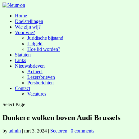
Home
Doelstellingen
Wie zijn wij?
Voor wie?
Juridische bijstand
Lidgeld
Hoe lid worden?
Statuten
Links
Nieuwsbrieven
Actueel
Lezersbrieven
Persberichten
Contact
Vacatures
Select Page
Donkere wolken boven Audi Brussels
by
admin
|
mrt 3, 2024
|
Sectoren
|
0 comments