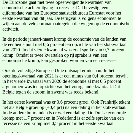
De Eurozone gaat met twee opeenvolgende kwartalen van
economische achteruitgang in recessie. Dat bevestigt een
cijferupdate van het Europese statistiekbureau Eurostat voor het
eerste kwartaal van dit jaar. De terugval is volgens economen te
wijten aan de vele coronamaatregelen die wegen op de economische
activiteit.
In de periode januari-maart kromp de economie van de landen van
de eenheidsmunt met 0,6 procent ten opzichte van het slotkwartaal
van 2020. In dat vierde kwartaal was er al sprake van 0,7 procent
krimp. Omdat er twee kwartalen op rij sprake is van een
economische krimp, kan gesproken worden van een recessie.
Ook de volledige Europese Unie ontsnapt er niet aan. In het
openingskwartaal van 2021 is er een minus van 0,4 procent, terwijl
in het vierde kwartaal van 2020 de economie al met 0,5 procent
afgenomen was ten opzichte van het voorgaande kwartaal. Dat
België tegen de stroom in zwemt was reeds bekend.
In het eerste kwartaal was er 0,6 procent groei. Ook Frankrijk tekent
net als België groei op (+0,4 pct) na een daling in het slotkwartaal.
In de andere buurlanden is er wel een daling. De Duitse economie
kromp met 1,7 procent en in Nederland is er zelfs sprake van een
recessie na een krimp met 0,5 procent in het eerste kwartaal.