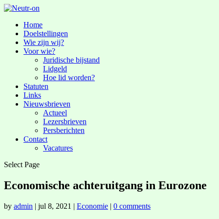
Home
Doelstellingen
Wie zijn wij?
Voor wie?
Juridische bijstand
Lidgeld
Hoe lid worden?
Statuten
Links
Nieuwsbrieven
Actueel
Lezersbrieven
Persberichten
Contact
Vacatures
Select Page
Economische achteruitgang in Eurozone
by
admin
|
jul 8, 2021
|
Economie
|
0 comments