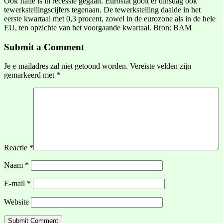
Ook Italië is in recessie gegaan. Eurostat gooit er dinsdag ook
tewerkstellingscijfers tegenaan. De tewerkstelling daalde in het
eerste kwartaal met 0,3 procent, zowel in de eurozone als in de hele
EU, ten opzichte van het voorgaande kwartaal. Bron: BAM
Submit a Comment
Je e-mailadres zal niet getoond worden.
Vereiste velden zijn
gemarkeerd met
*
Reactie
*
Naam
*
E-mail
*
Website