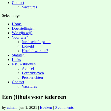
Contact
Vacatures
Select Page
Home
Doelstellingen
Wie zijn wij?
Voor wie?
Juridische bijstand
Lidgeld
Hoe lid worden?
Statuten
Links
Nieuwsbrieven
Actueel
Lezersbrieven
Persberichten
Contact
Vacatures
Een (t)huis voor iedereen
by
admin
|
jun 1, 2021
|
Boeken
|
0 comments