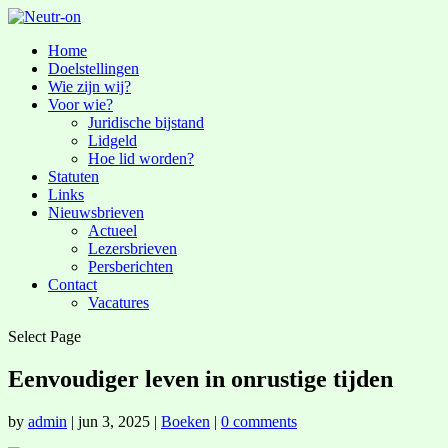
Home
Doelstellingen
Wie zijn wij?
Voor wie?
Juridische bijstand
Lidgeld
Hoe lid worden?
Statuten
Links
Nieuwsbrieven
Actueel
Lezersbrieven
Persberichten
Contact
Vacatures
Select Page
Eenvoudiger leven in onrustige tijden
by
admin
|
jun 3, 2025
|
Boeken
|
0 comments