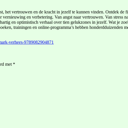
ust, het vertrouwen en de kracht in jezelf te kunnen vinden. Ontdek de fi
or vernieuwing en verbetering. Van angst naar vertrouwen. Van stress na
artig en optimistisch verhaal over tien gelukzones in jezelf. Wat je zo
, boeken, trainingen en online-programma’s hebben honderdduizenden men
n-mark-verhees-9789082904871
erd met
*