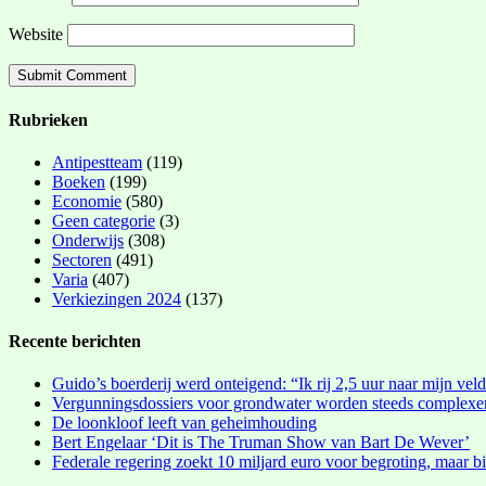
Website
Rubrieken
Antipestteam
(119)
Boeken
(199)
Economie
(580)
Geen categorie
(3)
Onderwijs
(308)
Sectoren
(491)
Varia
(407)
Verkiezingen 2024
(137)
Recente berichten
Guido’s boerderij werd onteigend: “Ik rij 2,5 uur naar mijn vel
Vergunningsdossiers voor grondwater worden steeds complexe
De loonkloof leeft van geheimhouding
Bert Engelaar ‘Dit is The Truman Show van Bart De Wever’
Federale regering zoekt 10 miljard euro voor begroting, maar bi