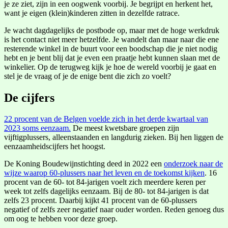
je ze ziet, zijn in een oogwenk voorbij. Je begrijpt en herkent het,
want je eigen (klein)kinderen zitten in dezelfde ratrace.
Je wacht dagdagelijks de postbode op, maar met de hoge werkdruk
is het contact niet meer hetzelfde. Je wandelt dan maar naar die ene
resterende winkel in de buurt voor een boodschap die je niet nodig
hebt en je bent blij dat je even een praatje hebt kunnen slaan met de
winkelier. Op de terugweg kijk je hoe de wereld voorbij je gaat en
stel je de vraag of je de enige bent die zich zo voelt?
De cijfers
22 procent van de Belgen voelde zich in het derde kwartaal van
2023 soms eenzaam.
De meest kwetsbare groepen zijn
vijftigplussers, alleenstaanden en langdurig zieken. Bij hen liggen de
eenzaamheidscijfers het hoogst.
De Koning Boudewijnstichting deed in 2022 een
onderzoek naar de
wijze waarop 60-plussers naar het leven en de toekomst kijken
. 16
procent van de 60- tot 84-jarigen voelt zich meerdere keren per
week tot zelfs dagelijks eenzaam. Bij de 80- tot 84-jarigen is dat
zelfs 23 procent. Daarbij kijkt 41 procent van de 60-plussers
negatief of zelfs zeer negatief naar ouder worden. Reden genoeg dus
om oog te hebben voor deze groep.