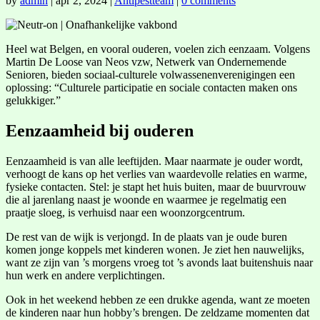
by
admin
|
apr 2, 2024
|
Antipestteam
|
0 comments
Heel wat Belgen, en vooral ouderen, voelen zich eenzaam. Volgens
Martin De Loose van Neos vzw, Netwerk van Ondernemende
Senioren, bieden sociaal-culturele volwassenenverenigingen een
oplossing: “Culturele participatie en sociale contacten maken ons
gelukkiger.”
Eenzaamheid bij ouderen
Eenzaamheid is van alle leeftijden. Maar naarmate je ouder wordt,
verhoogt de kans op het verlies van waardevolle relaties en warme,
fysieke contacten. Stel: je stapt het huis buiten, maar de buurvrouw
die al jarenlang naast je woonde en waarmee je regelmatig een
praatje sloeg, is verhuisd naar een woonzorgcentrum.
De rest van de wijk is verjongd. In de plaats van je oude buren
komen jonge koppels met kinderen wonen. Je ziet hen nauwelijks,
want ze zijn van ’s morgens vroeg tot ’s avonds laat buitenshuis naar
hun werk en andere verplichtingen.
Ook in het weekend hebben ze een drukke agenda, want ze moeten
de kinderen naar hun hobby’s brengen. De zeldzame momenten dat