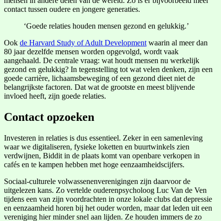
mensen in andere delen van de wereld. Zo is er bijvoorbeeld meer
contact tussen oudere en jongere generaties.
‘Goede relaties houden mensen gezond en gelukkig.’
Ook
de Harvard Study of Adult Development
waarin al meer dan
80 jaar dezelfde mensen worden opgevolgd, wordt vaak
aangehaald. De centrale vraag: wat houdt mensen nu werkelijk
gezond en gelukkig? In tegenstelling tot wat velen denken, zijn een
goede carrière, lichaamsbeweging of een gezond dieet niet de
belangrijkste factoren. Dat wat de grootste en meest blijvende
invloed heeft, zijn goede relaties.
Contact opzoeken
Investeren in relaties is dus essentieel. Zeker in een samenleving
waar we digitaliseren, fysieke loketten en buurtwinkels zien
verdwijnen, Biddit in de plaats komt van openbare verkopen in
cafés en te kampen hebben met hoge eenzaamheidscijfers.
Sociaal-culturele volwassenenverenigingen zijn daarvoor de
uitgelezen kans. Zo vertelde ouderenpsycholoog Luc Van de Ven
tijdens een van zijn voordrachten in onze lokale clubs dat depressie
en eenzaamheid horen bij het ouder worden, maar dat leden uit een
vereniging hier minder snel aan lijden. Ze houden immers de zo