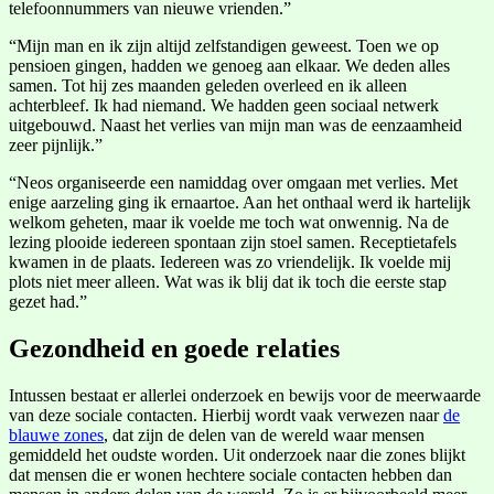
telefoonnummers van nieuwe vrienden.”
“Mijn man en ik zijn altijd zelfstandigen geweest. Toen we op
pensioen gingen, hadden we genoeg aan elkaar. We deden alles
samen. Tot hij zes maanden geleden overleed en ik alleen
achterbleef. Ik had niemand. We hadden geen sociaal netwerk
uitgebouwd. Naast het verlies van mijn man was de eenzaamheid
zeer pijnlijk.”
“Neos organiseerde een namiddag over omgaan met verlies. Met
enige aarzeling ging ik ernaartoe. Aan het onthaal werd ik hartelijk
welkom geheten, maar ik voelde me toch wat onwennig. Na de
lezing plooide iedereen spontaan zijn stoel samen. Receptietafels
kwamen in de plaats. Iedereen was zo vriendelijk. Ik voelde mij
plots niet meer alleen. Wat was ik blij dat ik toch die eerste stap
gezet had.”
Gezondheid en goede relaties
Intussen bestaat er allerlei onderzoek en bewijs voor de meerwaarde
van deze sociale contacten. Hierbij wordt vaak verwezen naar
de
blauwe zones
, dat zijn de delen van de wereld waar mensen
gemiddeld het oudste worden. Uit onderzoek naar die zones blijkt
dat mensen die er wonen hechtere sociale contacten hebben dan