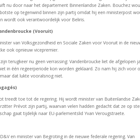
uift nu door naar het departement Binnenlandse Zaken. Bouchez wo
 botste op tegenwind binnen zijn partij omdat hij een ministerpost wo
n wordt ook verantwoordelijk voor Beliris.
Vandenbroucke (Vooruit)
inister van Volksgezondheid en Sociale Zaken voor Vooruit in de nie
cke ook opnieuw vicepremier.
is zijn terugkeer nu geen verrassing: Vandenbroucke liet de afgelopen j
 niet in één regeerperiode kon worden geklaard. Zo nam hij zich voor
maar dat lukte vooralsnog niet.
ngagés)
 treedt toe tot de regering. Hij wordt minister van Buitenlandse Za
orzitter Prévot zijn partij, waarvan velen hadden gedacht dat ze op st
rschap gaat tijdelijk naar EU-parlementslid Yvan Verougstraete.
&V en minister van Begroting in de nieuwe federale regering. Van