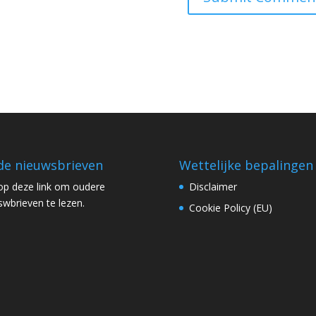
e nieuwsbrieven
Wettelijke bepalingen
 op
deze link
om oudere
Disclaimer
swbrieven te lezen.
Cookie Policy (EU)