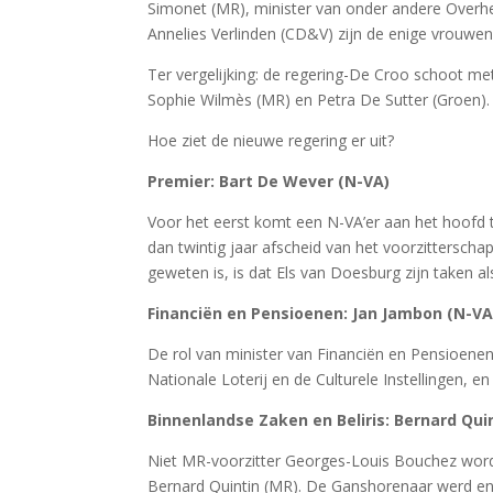
Simonet (MR), minister van onder andere Overhe
Annelies Verlinden (CD&V) zijn de enige vrouwen
Ter vergelijking: de regering-De Croo schoot met
Sophie Wilmès (MR) en Petra De Sutter (Groen).
Hoe ziet de nieuwe regering er uit?
Premier: Bart De Wever (N-VA)
Voor het eerst komt een N-VA’er aan het hoofd
dan twintig jaar afscheid van het voorzitterscha
geweten is, is dat Els van Doesburg zijn taken 
Financiën en Pensioenen: Jan Jambon (N-VA
De rol van minister van Financiën en Pensioene
Nationale Loterij en de Culturele Instellingen, en 
Binnenlandse Zaken en Beliris: Bernard Qui
Niet MR-voorzitter Georges-Louis Bouchez word
Bernard Quintin (MR). De Ganshorenaar werd e