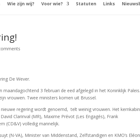
n
Wie zijn wij?
Voor wie?
Statuten
Links
Nieuwsb
ing!
comments
ering De Wever.
 maandagochtend 3 februari de eed afgelegd in het Koninklijk Paleis.
- zijn vrouwen. Twee ministers komen uit Brussel.
e nieuwe regering wordt genoemd, telt weinig vrouwen. Het kernkabin
David Clarinval (MR), Maxime Prévot (Les Engagés), Frank
m (CD&V) volledig mannelijk.
ssuyt (N-VA), Minister van Middenstand, Zelfstandigen en KMO’s Eléo