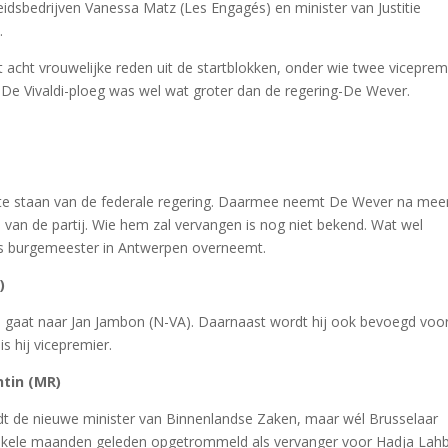
idsbedrijven Vanessa Matz (Les Engagés) en minister van Justitie
.
 acht vrouwelijke reden uit de startblokken, onder wie twee viceprem
 De Vivaldi-ploeg was wel wat groter dan de regering-De Wever.
 te staan van de federale regering. Daarmee neemt De Wever na mee
p van de partij. Wie hem zal vervangen is nog niet bekend. Wat wel
als burgemeester in Antwerpen overneemt.
)
n gaat naar Jan Jambon (N-VA). Daarnaast wordt hij ook bevoegd voo
is hij vicepremier.
ntin (MR)
t de nieuwe minister van Binnenlandse Zaken, maar wél Brusselaar
nkele maanden geleden opgetrommeld als vervanger voor Hadja Lahb