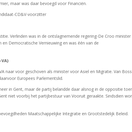
emier, maar was daar bevoegd voor Financiën.
ndidaat-CD&V-voorzitter
stitie. Verlinden was in de ontslagnemende regering-De Croo minister
en en Democratische Vernieuwing en was één van de
-VA)
VA naar voor geschoven als minister voor Asiel en Migratie. Van Boss
daarvoor Europees Parlementslid.
eer in Gent, maar de partij belandde daar alsnog in de oppositie toe
nt niet voorbij het partijbestuur van Vooruit geraakte. Sindsdien wo
 bevoegdheden Maatschappelijke Integratie en Grootstedelijk Beleid.