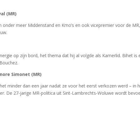
al (MR)
r van onder meer Middenstand en Kmo’s en ook vicepremier voor de MR
ouw.
ergie op zijn bord, het thema dat hij al volgde als Kamerlid. Bihet is
 Bouchez.
onore Simonet (MR)
het minder dan een jaar nadat ze voor het eerst verkozen werd – in 
ter. De 27-jarige MR-politica uit Sint-Lambrechts-Woluwe wordt bevo