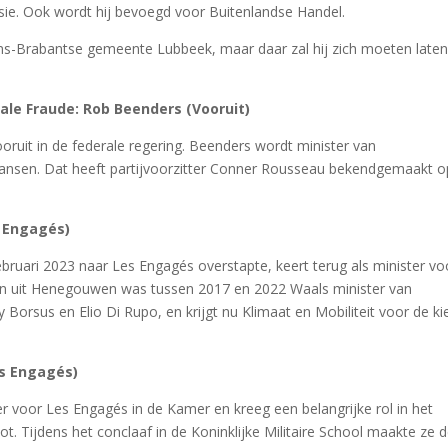
ie. Ook wordt hij bevoegd voor Buitenlandse Handel.
ms-Brabantse gemeente Lubbeek, maar daar zal hij zich moeten late
le Fraude: Rob Beenders (Vooruit)
ruit in de federale regering. Beenders wordt minister van
ansen. Dat heeft partijvoorzitter Conner Rousseau bekendgemaakt o
s Engagés)
ebruari 2023 naar Les Engagés overstapte, keert terug als minister vo
an uit Henegouwen was tussen 2017 en 2022 Waals minister van
y Borsus en Elio Di Rupo, en krijgt nu Klimaat en Mobiliteit voor de k
es Engagés)
ider voor Les Engagés in de Kamer en kreeg een belangrijke rol in het
 Tijdens het conclaaf in de Koninklijke Militaire School maakte ze d