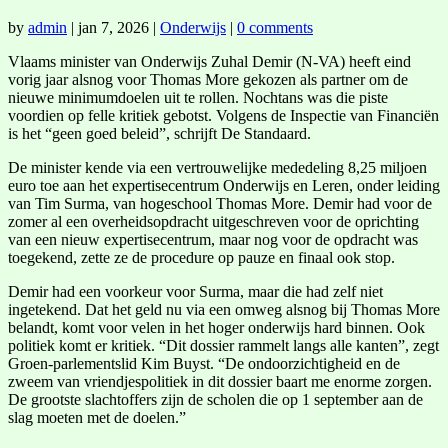
by
admin
|
jan 7, 2026
|
Onderwijs
|
0 comments
Vlaams minister van Onderwijs Zuhal Demir (N-VA) heeft eind
vorig jaar alsnog voor Thomas More gekozen als partner om de
nieuwe minimumdoelen uit te rollen. Nochtans was die piste
voordien op felle kritiek gebotst. Volgens de Inspectie van Financiën
is het “geen goed beleid”, schrijft De Standaard.
De minister kende via een vertrouwelijke mededeling 8,25 miljoen
euro toe aan het expertisecentrum Onderwijs en Leren, onder leiding
van Tim Surma, van hogeschool Thomas More. Demir had voor de
zomer al een overheidsopdracht uitgeschreven voor de oprichting
van een nieuw expertisecentrum, maar nog voor de opdracht was
toegekend, zette ze de procedure op pauze en finaal ook stop.
Demir had een voorkeur voor Surma, maar die had zelf niet
ingetekend. Dat het geld nu via een omweg alsnog bij Thomas More
belandt, komt voor velen in het hoger onderwijs hard binnen. Ook
politiek komt er kritiek. “Dit dossier rammelt langs alle kanten”, zegt
Groen-parlementslid Kim Buyst. “De ondoorzichtigheid en de
zweem van vriendjespolitiek in dit dossier baart me enorme zorgen.
De grootste slachtoffers zijn de scholen die op 1 september aan de
slag moeten met de doelen.”