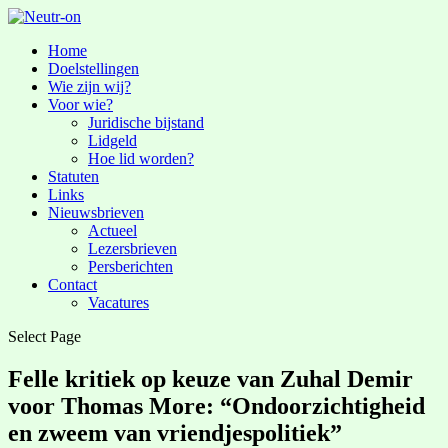
Home
Doelstellingen
Wie zijn wij?
Voor wie?
Juridische bijstand
Lidgeld
Hoe lid worden?
Statuten
Links
Nieuwsbrieven
Actueel
Lezersbrieven
Persberichten
Contact
Vacatures
Select Page
Felle kritiek op keuze van Zuhal Demir
voor Thomas More: “Ondoorzichtigheid
en zweem van vriendjespolitiek”