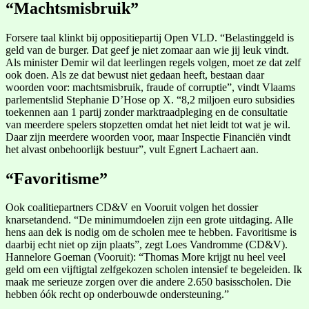
“Machtsmisbruik”
Forsere taal klinkt bij oppositiepartij Open VLD. “Belastinggeld is
geld van de burger. Dat geef je niet zomaar aan wie jij leuk vindt.
Als minister Demir wil dat leerlingen regels volgen, moet ze dat zelf
ook doen. Als ze dat bewust niet gedaan heeft, bestaan daar
woorden voor: machtsmisbruik, fraude of corruptie”, vindt Vlaams
parlementslid Stephanie D’Hose op X. “8,2 miljoen euro subsidies
toekennen aan 1 partij zonder marktraadpleging en de consultatie
van meerdere spelers stopzetten omdat het niet leidt tot wat je wil.
Daar zijn meerdere woorden voor, maar Inspectie Financiën vindt
het alvast onbehoorlijk bestuur”, vult Egnert Lachaert aan.
“Favoritisme”
Ook coalitiepartners CD&V en Vooruit volgen het dossier
knarsetandend. “De minimumdoelen zijn een grote uitdaging. Alle
hens aan dek is nodig om de scholen mee te hebben. Favoritisme is
daarbij echt niet op zijn plaats”, zegt Loes Vandromme (CD&V).
Hannelore Goeman (Vooruit): “Thomas More krijgt nu heel veel
geld om een vijftigtal zelfgekozen scholen intensief te begeleiden. Ik
maak me serieuze zorgen over die andere 2.650 basisscholen. Die
hebben óók recht op onderbouwde ondersteuning.”