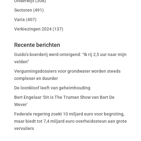
Onderwijs
(308)
Sectoren
(491)
Varia
(407)
Verkiezingen 2024
(137)
Recente berichten
Guido’s boerderij werd onteigend: “Ik rij 2,5 uur naar mijn
velden”
Vergunningsdossiers voor grondwater worden steeds
complexer en duurder
De loonkloof leeft van geheimhouding
Bert Engelaar ‘Dit is The Truman Show van Bart De
Wever’
Federale regering zoekt 10 miljard euro voor begroting,
maar biedt tot 7,4 miljard euro overheidssteun aan grote
vervuilers