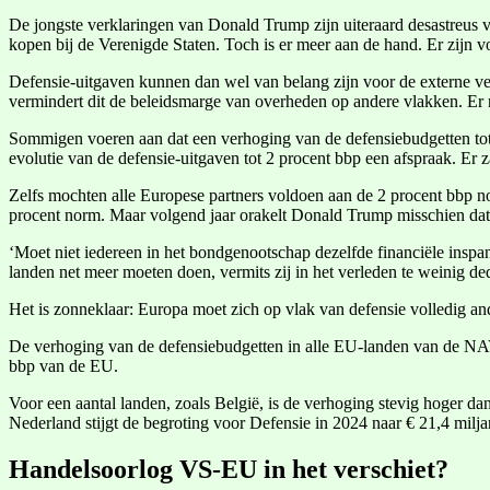
De jongste verklaringen van Donald Trump zijn uiteraard desastreus
kopen bij de Verenigde Staten. Toch is er meer aan de hand. Er zijn 
Defensie-uitgaven kunnen dan wel van belang zijn voor de externe vei
vermindert dit de beleidsmarge van overheden op andere vlakken. Er 
Sommigen voeren aan dat een verhoging van de defensiebudgetten tot 2
evolutie van de defensie-uitgaven tot 2 procent bbp een afspraak. Er
Zelfs mochten alle Europese partners voldoen aan de 2 procent bbp 
procent norm. Maar volgend jaar orakelt Donald Trump misschien dat 
‘Moet niet iedereen in het bondgenootschap dezelfde financiële inspan
landen net meer moeten doen, vermits zij in het verleden te weinig 
Het is zonneklaar: Europa moet zich op vlak van defensie volledig an
De verhoging van de defensiebudgetten in alle EU-landen van de NAV
bbp van de EU.
Voor een aantal landen, zoals België, is de verhoging stevig hoger d
Nederland stijgt de begroting voor Defensie in 2024 naar € 21,4 milja
Handelsoorlog VS-EU in het verschiet?