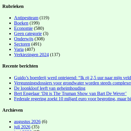
Rubrieken
Antipestteam
(119)
Boeken
(199)
Economie
(580)
Geen categorie
(3)
Onderwijs
(308)
Sectoren
(491)
Varia
(407)
Verkiezingen 2024
(137)
Recente berichten
Guido’s boerderij werd onteigend: “Ik rij 2,5 uur naar mijn vel
Vergunningsdossiers voor grondwater worden steeds complexe
De loonkloof leeft van geheimhouding
Bert Engelaar ‘Dit is The Truman Show van Bart De Wever’
Federale regering zoekt 10 miljard euro voor begroting, maar bi
Archieven
augustus 2026
(6)
juli 2026
(35)