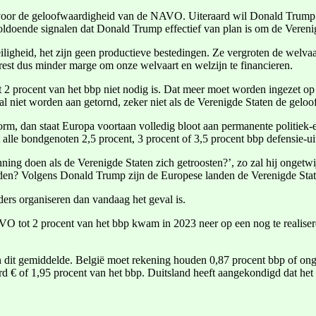
 voor de geloofwaardigheid van de NAVO. Uiteraard wil Donald Trump E
voldoende signalen dat Donald Trump effectief van plan is om de Veren
ligheid, het zijn geen productieve bestedingen. Ze vergroten de welva
rest dus minder marge om onze welvaart en welzijn te financieren.
 procent van het bbp niet nodig is. Dat meer moet worden ingezet op dip
 zal niet worden aan getornd, zeker niet als de Verenigde Staten de g
norm, dan staat Europa voortaan volledig bloot aan permanente politi
alle bondgenoten 2,5 procent, 3 procent of 3,5 procent bbp defensie-u
ning doen als de Verenigde Staten zich getroosten?’, zo zal hij ongetw
deden? Volgens Donald Trump zijn de Europese landen de Verenigde State
ders organiseren dan vandaag het geval is.
O tot 2 procent van het bbp kwam in 2023 neer op een nog te realiser
an dit gemiddelde. België moet rekening houden 0,87 procent bbp of on
rd € of 1,95 procent van het bbp. Duitsland heeft aangekondigd dat het