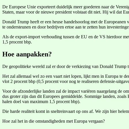
De Europese Unie exporteert duidelijk meer goederen naar de Verenig
Staten, maar voor de nieuwe president volstaat dit niet. Hij wil dat
Donald Trump heeft er een heuse handelsoorlog met de Europeanen v
te ondersteunen en door bedrijven ertoe aan te zetten hun investeringen
Als de export-import verhouding tussen de EU en de VS hierdoor met 
1,5 procent bbp.
Hoe aanpakken?
De geopolitieke wereld zal er door de verkiezing van Donald Trump to
Het zal allemaal wel zo een vaart niet lopen, lijkt men in Europa te
vlot 2 procent bbp (0,5 procent voor nog te realiseren defensie-uitga
Voor de afzonderlijke landen zal de impact variëren naargelang de om
dus groter zijn dan dit Europees gemiddelde. Sommige landen, zoals B
halen doel van maximum 1,5 procent bbp).
Die harde realiteit komt in sneltreinvaart op ons af. We zijn hier hel
Hoe zal het in die omstandigheden met Europa vergaan?