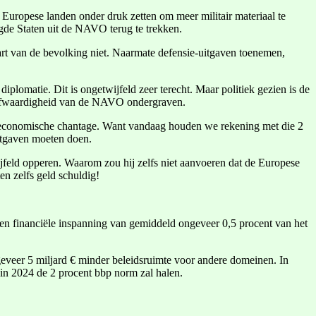
uropese landen onder druk zetten om meer militair materiaal te
igde Staten uit de NAVO terug te trekken.
art van de bevolking niet. Naarmate defensie-uitgaven toenemen,
lomatie. Dit is ongetwijfeld zeer terecht. Maar politiek gezien is de
eloofwaardigheid van de NAVO ondergraven.
ek-economische chantage. Want vandaag houden we rekening met die 2
itgaven moeten doen.
ijfeld opperen. Waarom zou hij zelfs niet aanvoeren dat de Europese
n zelfs geld schuldig!
en financiële inspanning van gemiddeld ongeveer 0,5 procent van het
geveer 5 miljard € minder beleidsruimte voor andere domeinen. In
 in 2024 de 2 procent bbp norm zal halen.