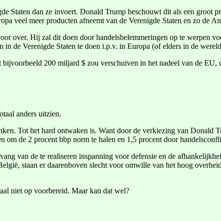
de Staten dan ze invoert. Donald Trump beschouwt dit als een groot p
 Europa veel meer producten afneemt van de Verenigde Staten en zo de 
oor over. Hij zal dit doen door handelsbelemmeringen op te werpen v
 in de Verenigde Staten te doen i.p.v. in Europa (of elders in de wereld
bijvoorbeeld 200 miljard $ zou verschuiven in het nadeel van de EU, 
taal anders uitzien.
 denken. Tot het hard ontwaken is. Want door de verkiezing van Donald
ven om de 2 procent bbp norm te halen en 1,5 procent door handelsconfli
vang van de te realiseren inspanning voor defensie en de afhankelijkhe
elgië, staan er daarenboven slecht voor omwille van het hoog overheids
emaal niet op voorbereid. Maar kan dat wel?