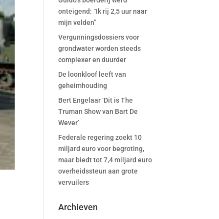
Guido’s boerderij werd
onteigend: “Ik rij 2,5 uur naar
mijn velden”
Vergunningsdossiers voor
grondwater worden steeds
complexer en duurder
De loonkloof leeft van
geheimhouding
Bert Engelaar ‘Dit is The
Truman Show van Bart De
Wever’
Federale regering zoekt 10
miljard euro voor begroting,
maar biedt tot 7,4 miljard euro
overheidssteun aan grote
vervuilers
Archieven