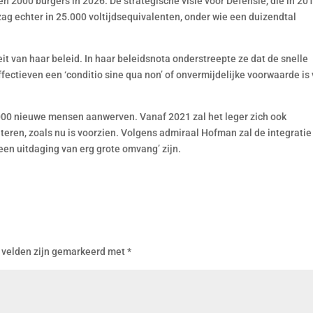
en 2000 burgers in 2026. De strategische visie voor Defensie, die in 20
g echter in 25.000 voltijdsequivalenten, onder wie een duizendtal
it van haar beleid. In haar beleidsnota onderstreepte ze dat de snelle
fectieven een ‘conditio sine qua non’ of onvermijdelijke voorwaarde is
.000 nieuwe mensen aanwerven. Vanaf 2021 zal het leger zich ook
teren, zoals nu is voorzien. Volgens admiraal Hofman zal de integratie
 ‘een uitdaging van erg grote omvang’ zijn.
 velden zijn gemarkeerd met
*