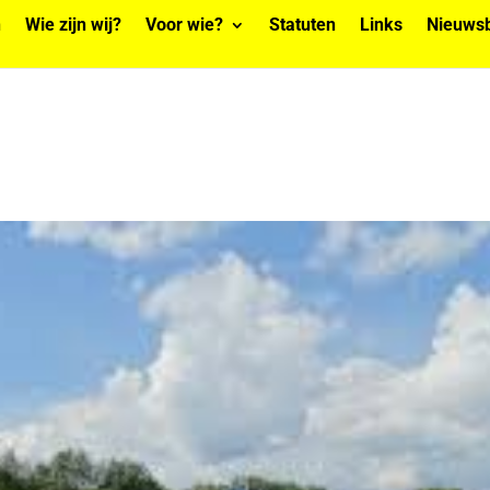
n
Wie zijn wij?
Voor wie?
Statuten
Links
Nieuwsb