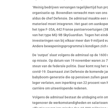
‘Weinig bedrijven vervangen tegelijkertijd hun p
organisatie op. Bovendien verwacht men van ons 
aldus de chef Defensie. De admiraal maakte een v
materieel moet integreren. Het gaat om aankopen
het type F-35A, 442 Franse pantservoertuigen (38
van het type MQ-9B SkyGuardian. Tegen het eind
investeringen van bij elkaar meer dan 9 miljard e
Andere bewapeningsprogramma’s kondigen zich 
De ‘output’ slaat volgens de admiraal op de 1600 
op missie. Op datum van 19 november waren zo 739
steun van de federale politie. Daar komt nog het v
covid-19. Daarnaast ziet Defensie de komende jar
babyboom-generatie die op pensioen zullen gaan. 
leger verlaten, een inperking van 22 procent van h
carrière om uiteenlopende redenen.
Volgens de admiraal bestaat de uitdaging erin om
tegenover de werkomstandigheden en salarissen a