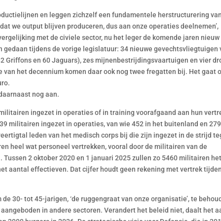
roductielijnen en leggen zichzelf een fundamentele herstructurering va
dat we output blijven produceren, dus aan onze operaties deelnemen’,
ergelijking met de civiele sector, nu het leger de komende jaren nieuw
 gedaan tijdens de vorige legislatuur: 34 nieuwe gevechtsvliegtuigen
2 Griffons en 60 Jaguars), zes mijnenbestrijdingsvaartuigen en vier d
e van het decennium komen daar ook nog twee fregatten bij. Het gaat
uro.
daarnaast nog aan.
militairen ingezet in operaties of in training voorafgaand aan hun vertr
 militairen ingezet in operaties, van wie 452 in het buitenland en 279
eertigtal leden van het medisch corps bij die zijn ingezet in de strijd t
en heel wat personeel vertrekken, vooral door de militairen van de
Tussen 2 oktober 2020 en 1 januari 2025 zullen zo 5460 militairen he
et aantal effectieven. Dat cijfer houdt geen rekening met vertrek tijde
 de 30- tot 45-jarigen, ‘de ruggengraat van onze organisatie’, te beho
angeboden in andere sectoren. Verandert het beleid niet, daalt het a