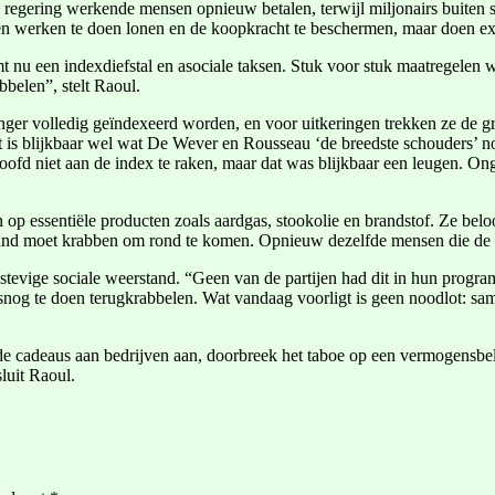
regering werkende mensen opnieuw betalen, terwijl miljonairs buiten sc
fden werken te doen lonen en de koopkracht te beschermen, maar doen 
 nu een indexdiefstal en asociale taksen. Stuk voor stuk maatregelen 
bbelen”, stelt Raoul.
langer volledig geïndexeerd worden, en voor uitkeringen trekken ze de g
t is blijkbaar wel wat De Wever en Rousseau ‘de breedste schouders’ n
oofd niet aan de index te raken, maar dat was blijkbaar een leugen. O
 op essentiële producten zoals aardgas, stookolie en brandstof. Ze be
 maand moet krabben om rond te komen. Opnieuw dezelfde mensen die de
p stevige sociale weerstand. “Geen van de partijen had dit in hun prog
lsnog te doen terugkrabbelen. Wat vandaag voorligt is geen noodlot: s
de cadeaus aan bedrijven aan, doorbreek het taboe op een vermogensbelas
luit Raoul.