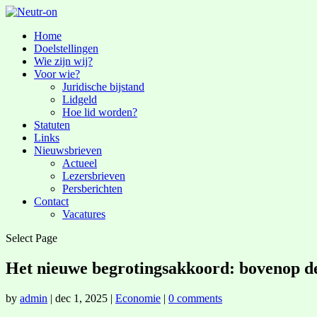
Home
Doelstellingen
Wie zijn wij?
Voor wie?
Juridische bijstand
Lidgeld
Hoe lid worden?
Statuten
Links
Nieuwsbrieven
Actueel
Lezersbrieven
Persberichten
Contact
Vacatures
Select Page
Het nieuwe begrotingsakkoord: bovenop de p
by
admin
|
dec 1, 2025
|
Economie
|
0 comments