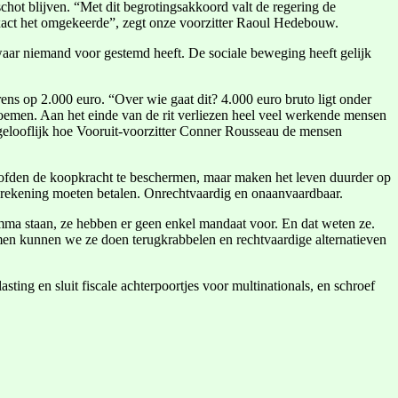
hot blijven. “Met dit begrotingsakkoord valt de regering de
exact het omgekeerde”, zegt onze voorzitter Raoul Hedebouw.
waar niemand voor gestemd heeft. De sociale beweging heeft gelijk
rens op 2.000 euro. “Over wie gaat dit? 4.000 euro bruto ligt onder
oemen. Aan het einde van de rit verliezen heel veel werkende mensen
ngelooflijk hoe Vooruit-voorzitter Conner Rousseau de mensen
loofden de koopkracht te beschermen, maar maken het leven duurder op
 rekening moeten betalen. Onrechtvaardig en onaanvaardbaar.
ramma staan, ze hebben er geen enkel mandaat voor. En dat weten ze.
amen kunnen we ze doen terugkrabbelen en rechtvaardige alternatieven
ting en sluit fiscale achterpoortjes voor multinationals, en schroef