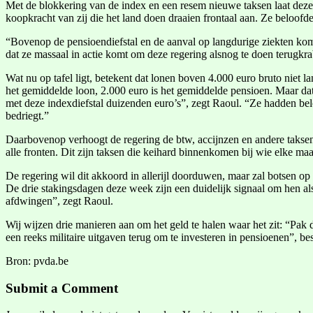
Met de blokkering van de index en een resem nieuwe taksen laat deze 
koopkracht van zij die het land doen draaien frontaal aan. Ze beloo
“Bovenop de pensioendiefstal en de aanval op langdurige ziekten komt
dat ze massaal in actie komt om deze regering alsnog te doen terugkra
Wat nu op tafel ligt, betekent dat lonen boven 4.000 euro bruto niet 
het gemiddelde loon, 2.000 euro is het gemiddelde pensioen. Maar da
met deze indexdiefstal duizenden euro’s”, zegt Raoul. “Ze hadden bel
bedriegt.”
Daarbovenop verhoogt de regering de btw, accijnzen en andere taksen
alle fronten. Dit zijn taksen die keihard binnenkomen bij wie elke
De regering wil dit akkoord in allerijl doorduwen, maar zal botsen o
De drie stakingsdagen deze week zijn een duidelijk signaal om hen a
afdwingen”, zegt Raoul.
Wij wijzen drie manieren aan om het geld te halen waar het zit: “Pak 
een reeks militaire uitgaven terug om te investeren in pensioenen”, bes
Bron: pvda.be
Submit a Comment