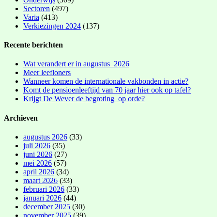
Sectoren
(497)
Varia
(413)
Verkiezingen 2024
(137)
Recente berichten
Wat verandert er in augustus 2026
Meer leefloners
Wanneer komen de internationale vakbonden in actie?
Komt de pensioenleeftijd van 70 jaar hier ook op tafel?
Krijgt De Wever de begroting op orde?
Archieven
augustus 2026
(33)
juli 2026
(35)
juni 2026
(27)
mei 2026
(57)
april 2026
(34)
maart 2026
(33)
februari 2026
(33)
januari 2026
(44)
december 2025
(30)
november 2025
(39)