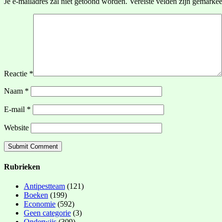
Je e-mailadres zal niet getoond worden.
Vereiste velden zijn gemarke
Reactie
*
Naam
*
E-mail
*
Website
Rubrieken
Antipestteam
(121)
Boeken
(199)
Economie
(592)
Geen categorie
(3)
Onderwijs
(309)