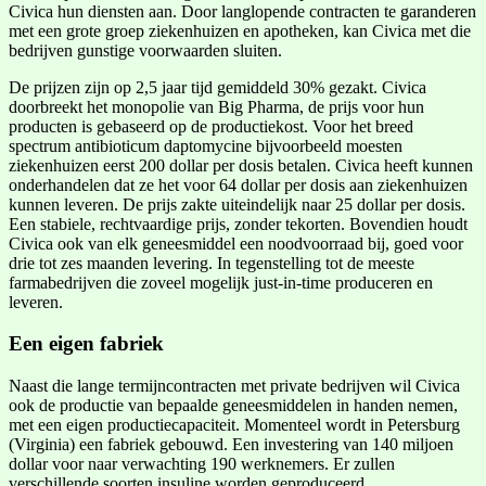
Civica hun diensten aan. Door langlopende contracten te garanderen
met een grote groep ziekenhuizen en apotheken, kan Civica met die
bedrijven gunstige voorwaarden sluiten.
De prijzen zijn op 2,5 jaar tijd gemiddeld 30% gezakt. Civica
doorbreekt het monopolie van Big Pharma, de prijs voor hun
producten is gebaseerd op de productiekost. Voor het breed
spectrum antibioticum daptomycine bijvoorbeeld moesten
ziekenhuizen eerst 200 dollar per dosis betalen. Civica heeft kunnen
onderhandelen dat ze het voor 64 dollar per dosis aan ziekenhuizen
kunnen leveren. De prijs zakte uiteindelijk naar 25 dollar per dosis.
Een stabiele, rechtvaardige prijs, zonder tekorten. Bovendien houdt
Civica ook van elk geneesmiddel een noodvoorraad bij, goed voor
drie tot zes maanden levering. In tegenstelling tot de meeste
farmabedrijven die zoveel mogelijk just-in-time produceren en
leveren.
Een eigen fabriek
Naast die lange termijncontracten met private bedrijven wil Civica
ook de productie van bepaalde geneesmiddelen in handen nemen,
met een eigen productiecapaciteit. Momenteel wordt in Petersburg
(Virginia) een fabriek gebouwd. Een investering van 140 miljoen
dollar voor naar verwachting 190 werknemers. Er zullen
verschillende soorten insuline worden geproduceerd.