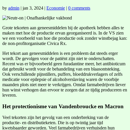
by
admin
|
jan 3, 2024
|
Economie
|
0 comments
Grote tekorten aan geneesmiddelen bij de apotheek hebben alles te
maken met hoe de productie ervan georganiseerd is. In de VS zien
we een voorbeeld van hoe die productie ook zonder winstbejag kan:
de non-profitorganisatie Civica Rx.
Het tekort aan geneesmiddelen is een probleem dat steeds erger
wordt. De gevolgen voor de patiënt zijn niet te onderschatten.
Recent was er bijvoorbeeld geen furadantine meer, het antibioticum
dat gebruikt wordt voor de behandeling van een blaasontsteking.
Ook verschillende pijnstillers, puffers, bloeddrukverlagers of zelfs
medicatie voor epilepsie of alcoholverslaving waren de voorbije
maanden plots niet meer te verkrijgen. Omdat farmabedrijven liever
hun winst verhogen dan ervoor te zorgen dat ze tijdig produceren en
leveren.
Het protectionisme van Vandenbroucke en Macron
Veel tekorten zijn het gevolg van een onderbreking van de
productie- en distributieketen. Die is op twintig jaar tijd
kwetsbaarder geworden. Veel farmabedrijven verhuisden hun