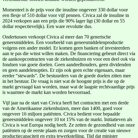
Momenteel is de prijs voor die insuline ongeveer 330 dollar voor
een flesje of 510 dollar voor vijf pennen. Civica zal de insuline in
2024 verkopen aan een prijs die 90% lager ligt (30 dollar en 55
dollar respectievelijk). Een ware revolutie dus.
Ondertussen verkoopt Civica al meer dan 70 generische
geneesmiddelen. Een voorbeeld van geneesmiddelenproductie
volgens een ander model. Er komen geen banken of investeerders
aan te pas die winst willen maken. De financiering gebeurt direct via
de aankoopcontracten van de ziekenhuizen en voor een deel ook via
fondsen van goeie doelen. Geen aandeelhouders, geen dividenden
en geen aandelenopties. Er zijn ook geen echte eigenaars, maar
eerder “stewards”. De bestuurders van de goede doelen zitten mee
in het bestuur. De vraag is niet wat de hoogste prijs is die op de
markt gevraagd kan worden, maar wat de laagste rechtvaardige prijs
is waarmee de markt kan worden bevoorraad.
Vijf jaar na de start van Civica heeft het contracten met een derde
van de Amerikaanse ziekenhuizen, meer dan 1400, goed voor
ongeveer 16 miljoen patiënten. Civica bedient voor bepaalde
geneesmiddelen ongeveer 10 tot 15% van de markt. Initiatieven als
Civica is wat Europa nodig heeft. Ze zetten de gezondheid van onze
patiënten op de eerste plaats en zorgen voor de creatie van nieuwe
productiecapaciteit en extra tewerkstelling. Tijd dat minister