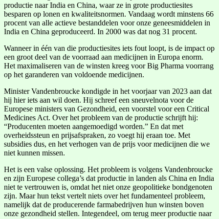
productie naar India en China, waar ze in grote productiesites
besparen op lonen en kwaliteitsnormen. Vandaag wordt minstens 66
procent van alle actieve bestanddelen voor onze geneesmiddelen in
India en China geproduceerd. In 2000 was dat nog 31 procent.
Wanneer in één van die productiesites iets fout loopt, is de impact op
een groot deel van de voorraad aan medicijnen in Europa enorm.
Het maximaliseren van de winsten kreeg voor Big Pharma voorrang
op het garanderen van voldoende medicijnen.
Minister Vandenbroucke kondigde in het voorjaar van 2023 aan dat
hij hier iets aan wil doen. Hij schreef een sneuvelnota voor de
Europese ministers van Gezondheid, een voorstel voor een Critical
Medicines Act. Over het probleem van de productie schrijft hij:
“Producenten moeten aangemoedigd worden.” En dat met
overheidssteun en prijsafspraken, zo voegt hij eraan toe. Met
subsidies dus, en het verhogen van de prijs voor medicijnen die we
niet kunnen missen.
Het is een valse oplossing. Het probleem is volgens Vandenbroucke
en zijn Europese collega’s dat productie in landen als China en India
niet te vertrouwen is, omdat het niet onze geopolitieke bondgenoten
zijn. Maar hun tekst vertelt niets over het fundamenteel probleem,
namelijk dat de producerende farmabedrijven hun winsten boven
onze gezondheid stellen. Integendeel, om terug meer productie naar