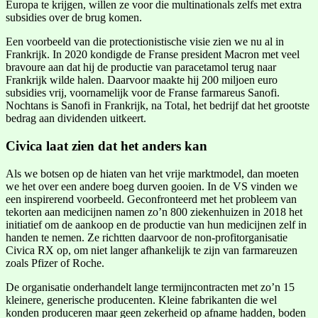
Europa te krijgen, willen ze voor die multinationals zelfs met extra
subsidies over de brug komen.
Een voorbeeld van die protectionistische visie zien we nu al in
Frankrijk. In 2020 kondigde de Franse president Macron met veel
bravoure aan dat hij de productie van paracetamol terug naar
Frankrijk wilde halen. Daarvoor maakte hij 200 miljoen euro
subsidies vrij, voornamelijk voor de Franse farmareus Sanofi.
Nochtans is Sanofi in Frankrijk, na Total, het bedrijf dat het grootste
bedrag aan dividenden uitkeert.
Civica laat zien dat het anders kan
Als we botsen op de hiaten van het vrije marktmodel, dan moeten
we het over een andere boeg durven gooien. In de VS vinden we
een inspirerend voorbeeld. Geconfronteerd met het probleem van
tekorten aan medicijnen namen zo’n 800 ziekenhuizen in 2018 het
initiatief om de aankoop en de productie van hun medicijnen zelf in
handen te nemen. Ze richtten daarvoor de non-profitorganisatie
Civica RX op, om niet langer afhankelijk te zijn van farmareuzen
zoals Pfizer of Roche.
De organisatie onderhandelt lange termijncontracten met zo’n 15
kleinere, generische producenten. Kleine fabrikanten die wel
konden produceren maar geen zekerheid op afname hadden, boden