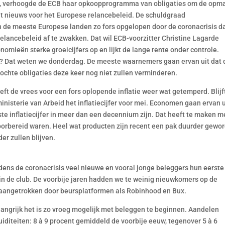
g, verhoogde de ECB haar opkoopprogramma van obligaties om de opm
ht nieuws voor het Europese relancebeleid. De schuldgraad
n de meeste Europese landen zo fors opgelopen door de coronacrisis d
relancebeleid af te zwakken. Dat wil ECB-voorzitter Christine Lagarde
omieën sterke groeicijfers op en lijkt de lange rente onder controle.
 Dat weten we donderdag. De meeste waarnemers gaan ervan uit dat 
ochte obligaties deze keer nog niet zullen verminderen.
 de vrees voor een fors oplopende inflatie weer wat getemperd. Blijf
nisterie van Arbeid het inflatiecijfer voor mei. Economen gaan ervan u
te inflatiecijfer in meer dan een decennium zijn. Dat heeft te maken m
oorbereid waren. Heel wat producten zijn recent een pak duurder gewo
er zullen blijven.
dens de coronacrisis veel nieuwe en vooral jonge beleggers hun eerste
n de club. De voorbije jaren hadden we te weinig nieuwkomers op de
l aangetrokken door beursplatformen als Robinhood en Bux.
ngrijk het is zo vroeg mogelijk met beleggen te beginnen. Aandelen
iditeiten: 8 à 9 procent gemiddeld de voorbije eeuw, tegenover 5 à 6