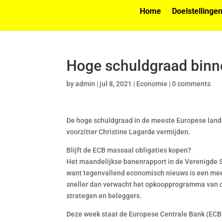
Home
Doelstellinge
Hoge schuldgraad binn
by
admin
|
jul 8, 2021
|
Economie
|
0 comments
De hoge schuldgraad in de meeste Europese lande
voorzitter Christine Lagarde vermijden.
Blijft de ECB massaal obligaties kopen?
Het maandelijkse banenrapport in de Verenigde S
want tegenvallend economisch nieuws is een meev
sneller dan verwacht het opkoopprogramma van o
strategen en beleggers.
Deze week staat de Europese Centrale Bank (ECB)