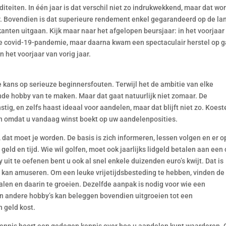
iditeiten. In één jaar is dat verschil niet zo indrukwekkend, maar dat wo
aar. Bovendien is dat superieure rendement enkel gegarandeerd op de la
 kanten uitgaan. Kijk maar naar het afgelopen beursjaar: in het voorjaar
 covid-19-pandemie, maar daarna kwam een spectaculair herstel op g
 het voorjaar van vorig jaar.
ans op serieuze beginnersfouten. Terwijl het de ambitie van elke
de hobby van te maken. Maar dat gaat natuurlijk niet zomaar. De
g, en zelfs haast ideaal voor aandelen, maar dat blijft niet zo. Koest
zijn omdat u vandaag winst boekt op uw aandelenposities.
dat moet je worden. De basis is zich informeren, lessen volgen en er o
geld en tijd. Wie wil golfen, moet ook jaarlijks lidgeld betalen aan een 
uit te oefenen bent u ook al snel enkele duizenden euro’s kwijt. Dat is
kan amuseren. Om een leuke vrijetijdsbesteding te hebben, vinden de
alen en daarin te groeien. Dezelfde aanpak is nodig voor wie een
an andere hobby’s kan beleggen bovendien uitgroeien tot een
n geld kost.