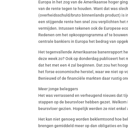
Europa in het zog van de Amerikaanse hoger gin
van de rente tegen te houden. Want dat was slec
(overheidsschuld/bruto binnenlands product) is i
een stijgende rente hen snel zou verplichten het 
vermijden. Intussen tekenen ook de Europese econ
Redenen om het opkoopprogramma af te bouwen?
centrale bankiers in Europa het bedrag van opgek
Het tegenvallende Amerikaanse banenrapport heeft
deze week zo? Ook op donderdag publiceert het mi
dat het met een 4 zal beginnen. Dat zou het hoogs
het forse economische herstel, waar we niet op v
Benieuwd of de financiële markten daar rustig ond
Meer jonge beleggers
Het was verrassend en verheugend nieuws dat tij
stappen op de beursvloer hebben gezet. Welkom i
beursvloer gezien. Hopelijk werden ze niet enke
Het kan niet genoeg worden beklemtoond hoe bela
brengen gemiddeld meer op dan obligaties en liqu