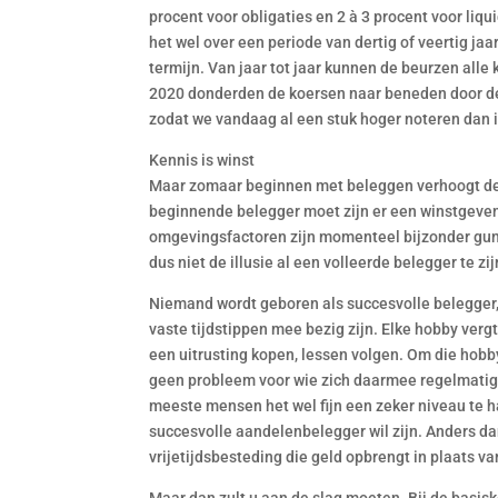
procent voor obligaties en 2 à 3 procent voor liqu
het wel over een periode van dertig of veertig j
termijn. Van jaar tot jaar kunnen de beurzen alle
2020 donderden de koersen naar beneden door de
zodat we vandaag al een stuk hoger noteren dan in
Kennis is winst
Maar zomaar beginnen met beleggen verhoogt de k
beginnende belegger moet zijn er een winstgeven
omgevingsfactoren zijn momenteel bijzonder gunsti
dus niet de illusie al een volleerde belegger te 
Niemand wordt geboren als succesvolle belegger, 
vaste tijdstippen mee bezig zijn. Elke hobby vergt 
een uitrusting kopen, lessen volgen. Om die hobby 
geen probleem voor wie zich daarmee regelmatig 
meeste mensen het wel fijn een zeker niveau te h
succesvolle aandelenbelegger wil zijn. Anders d
vrijetijdsbesteding die geld opbrengt in plaats va