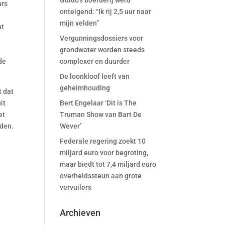
Guido’s boerderij werd
ars
onteigend: “Ik rij 2,5 uur naar
mijn velden”
at
Vergunningsdossiers voor
grondwater worden steeds
de
complexer en duurder
De loonkloof leeft van
geheimhouding
t dat
it
Bert Engelaar ‘Dit is The
et
Truman Show van Bart De
rden.
Wever’
Federale regering zoekt 10
miljard euro voor begroting,
maar biedt tot 7,4 miljard euro
overheidssteun aan grote
vervuilers
Archieven