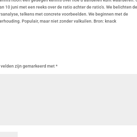
skennis hoort een gedegen kennis over hoe u aandelen kunt waarderen.
van 10 juni met een reeks over de ratio achter de ratio’s. We belichten d
rsanalyse, telkens met concrete voorbeelden. We beginnen met de
houding. Populair, maar niet zonder valkuilen. Bron: knack
 velden zijn gemarkeerd met
*