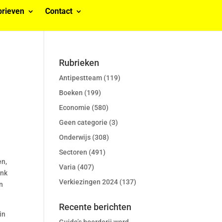
rieven
Contact
Rubrieken
Antipestteam
(119)
Boeken
(199)
Economie
(580)
Geen categorie
(3)
Onderwijs
(308)
Sectoren
(491)
en,
Varia
(407)
ank
Verkiezingen 2024
(137)
n
Recente berichten
in