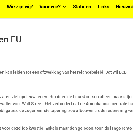
n
Wie zijn wij?
Voor wie?
Statuten
Links
Nieuwsb
en EU
n kan leiden tot een afzwakking van het relancebeleid. Dat wil ECB-
taten viel opnieuw tegen. Het deed de beurskoersen alleen maar stijg
aller voor Wall Street. Het verhindert dat de Amerikaanse centrale b
bligaties, de zogenaamde tapering, zou afbouwen, is de redenering va
 voor dezelfde kwestie. Enkele maanden geleden, toen de lange rente 