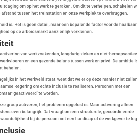
uitdaging om op het werk te geraken. Om dit te verhelpen, schakelen 
 afstand tussen het treinstation en onze werkplek te overbruggen.
heid is. Het is geen detail, maar een bepalende factor voor de haalbaa
jheid op de arbeidsmarkt aanzienlijk verkleinen.
teit
 activering van werkzoekenden, langdurig zieken en niet-beroepsactie
 werkvloeren en een gezonde balans tussen werk en privé. De ambitie i
nt behalen.
gelijks in het werkveld staat, weet dat we er op deze manier niet zulle
laamse Regering om echte inclusie te realiseren. Personen met een
maar ‘geactiveerd’ te worden.
eze groep activeren, het probleem opgelost is. Maar activering alleen
stens even belangrijk. Dat vraagt om een structurele, gecoördineerde
twoordelijkheid bij de persoon met een handicap of de werkgever te le
nclusie