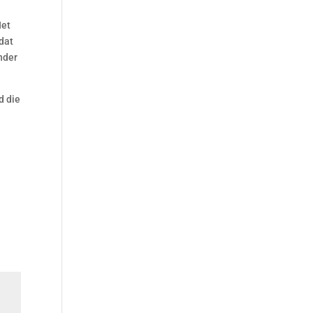
Het
dat
nder
d die