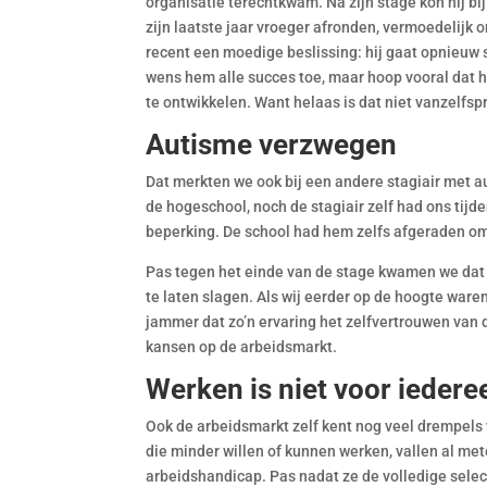
organisatie terechtkwam. Na zijn stage kon hij bi
zijn laatste jaar vroeger afronden, vermoedelijk 
recent een moedige beslissing: hij gaat opnieuw s
wens hem alle succes toe, maar hoop vooral dat hij
te ontwikkelen. Want helaas is dat niet vanzelfsp
Autisme verzwegen
Dat merkten we ook bij een andere stagiair met a
de hogeschool, noch de stagiair zelf had ons tijd
beperking. De school had hem zelfs afgeraden om 
Pas tegen het einde van de stage kwamen we dat
te laten slagen. Als wij eerder op de hoogte war
jammer dat zo’n ervaring het zelfvertrouwen van d
kansen op de arbeidsmarkt.
Werken is niet voor iedere
Ook de arbeidsmarkt zelf kent nog veel drempels
die minder willen of kunnen werken, vallen al mete
arbeidshandicap. Pas nadat ze de volledige selec