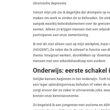
chronische depressie.
Vanuit mijn job zie ik dagelijks dat drempels op v
maken om werk te vinden én te behouden. De uitda
aanpak waarbij beleidsdomeinen over de grenzen
nemen. Alleen zo krijgen mensen met een arbeids
participeren aan onze samenleving.
Ik stel dit niet alleen vast op mijn werkplek, maa
(HOGENT).De tekst die ik schreef in functie van d
thema ‘Integraal werken’, doorklikken op ‘download
mensen met een arbeidshandicap niet evident.
Onderwijs: eerste schakel 
Gelijke kansen beginnen in het onderwijs. Toch 
een lager opleidingsniveau behalen of vaker de 
zorgt ervoor dat ze vaker in uitvoerende jobs, wa
binnen onze kenniseconomie.
Zo begeleid ik een jongeman met autisme en ADHD