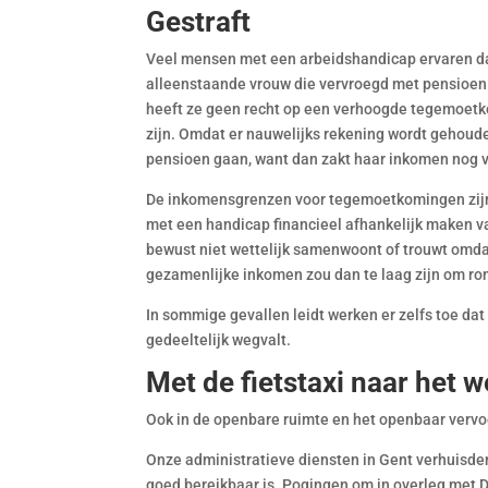
Gestraft
Veel mensen met een arbeidshandicap ervaren dat 
alleenstaande vrouw die vervroegd met pensioen 
heeft ze geen recht op een verhoogde tegemoetk
zijn. Omdat er nauwelijks rekening wordt gehouden
pensioen gaan, want dan zakt haar inkomen nog v
De inkomensgrenzen voor tegemoetkomingen zijn
met een handicap financieel afhankelijk maken va
bewust niet wettelijk samenwoont of trouwt omd
gezamenlijke inkomen zou dan te laag zijn om ro
In sommige gevallen leidt werken er zelfs toe da
gedeeltelijk wegvalt.
Met de fietstaxi naar het w
Ook in de openbare ruimte en het openbaar vervoe
Onze administratieve diensten in Gent verhuisde
goed bereikbaar is. Pogingen om in overleg met De 