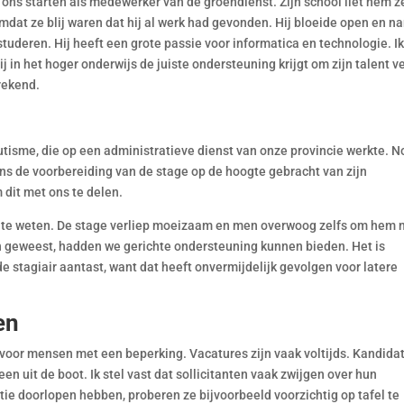
j ons starten als medewerker van de groendienst. Zijn school liet hem z
omdat ze blij waren dat hij al werk had gevonden. Hij bloeide open en n
tuderen. Hij heeft een grote passie voor informatica en technologie. I
 in het hoger onderwijs de juiste ondersteuning krijgt om zijn talent v
rekend.
utisme, die op een administratieve dienst van onze provincie werkte. 
ens de voorbereiding van de stage op de hoogte gebracht van zijn
dit met ons te delen.
 te weten. De stage verliep moeizaam en men overwoog zelfs om hem n
en geweest, hadden we gerichte ondersteuning kunnen bieden. Het is
e stagiair aantast, want dat heeft onvermijdelijk gevolgen voor latere
en
 voor mensen met een beperking. Vacatures zijn vaak voltijds. Kandida
en uit de boot. Ik stel vast dat sollicitanten vaak zwijgen over hun
tie doorlopen hebben, proberen ze bijvoorbeeld voorzichtig op tafel te