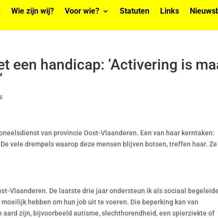
n
Wie zijn wij?
Voor wie?
Statuten
Links
Nieuwsb
t een handicap: ‘Activering is ma
’
s
soneelsdienst van provincie Oost-Vlaanderen. Een van haar kerntaken:
e vele drempels waarop deze mensen blijven botsen, treffen haar. Ze
st-Vlaanderen. De laatste drie jaar ondersteun ik als sociaal begeleid
moeilijk hebben om hun job uit te voeren. Die beperking kan van
ke aard zijn, bijvoorbeeld autisme, slechthorendheid, een spierziekte of