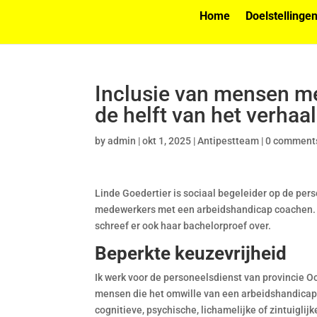
Home
Doelstellinge
Inclusie van mensen me
de helft van het verhaal
by
admin
|
okt 1, 2025
|
Antipestteam
|
0 comment
Linde Goedertier is sociaal begeleider op de per
medewerkers met een arbeidshandicap coachen. D
schreef er ook haar bachelorproef over.
Beperkte keuzevrijheid
Ik werk voor de personeelsdienst van provincie Oo
mensen die het omwille van een arbeidshandicap 
cognitieve, psychische, lichamelijke of zintuiglij