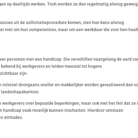
en op deeltijds werken. Toch worden ze dan regelmatig alsnog gewei
succes uit de sollicitatieprocedure komen, zien hun kans alsnog
 gaat niet om hun competenties, maar om een werkduur die voor hen haa
ver personen met een handicap. Die verschillen naargelang de aard va
r bekend bij werkgevers en leiden meestal tot hogere
ichtbaar zijn.
en rolstoel doorgaans sneller en makkelijker worden gerealiseerd dan v
n landschapskantoor.
n werkgevers over bepaalde beperkingen, maar ook met het feit dat ze 
een handicap vaak moeilijk kunnen inschatten. Hierdoor ontstaan
n attitudes.