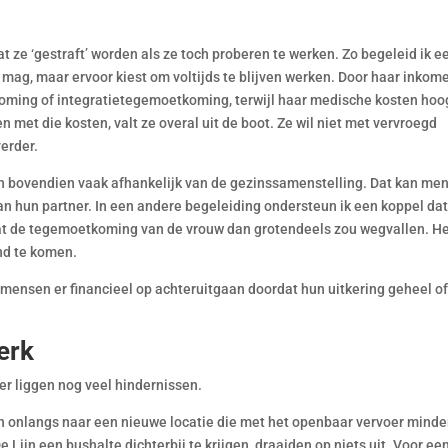
ze ‘gestraft’ worden als ze toch proberen te werken. Zo begeleid ik e
mag, maar ervoor kiest om voltijds te blijven werken. Door haar inkom
oming of integratietegemoetkoming, terwijl haar medische kosten hoo
 met die kosten, valt ze overal uit de boot. Ze wil niet met vervroegd
erder.
 bovendien vaak afhankelijk van de gezinssamenstelling. Dat kan me
n hun partner. In een andere begeleiding ondersteun ik een koppel da
at de tegemoetkoming van de vrouw dan grotendeels zou wegvallen. H
nd te komen.
t mensen er financieel op achteruitgaan doordat hun uitkering geheel o
erk
r liggen nog veel hindernissen.
n onlangs naar een nieuwe locatie die met het openbaar vervoer minde
Lijn een bushalte dichterbij te krijgen, draaiden op niets uit. Voor ee