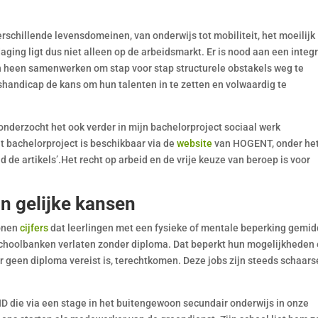
erschillende levensdomeinen, van onderwijs tot mobiliteit, het moeilijk
ging ligt dus niet alleen op de arbeidsmarkt. Er is nood aan een integ
 heen samenwerken om stap voor stap structurele obstakels weg te
handicap de kans om hun talenten in te zetten en volwaardig te
r onderzocht het ook verder in mijn bachelorproject sociaal werk
it bachelorproject is beschikbaar via de
website
van HOGENT, onder he
 de artikels’.Het recht op arbeid en de vrije keuze van beroep is voor
in gelijke kansen
tonen
cijfers
dat leerlingen met een fysieke of mentale beperking gemid
schoolbanken verlaten zonder diploma. Dat beperkt hun mogelijkheden
ar geen diploma vereist is, terechtkomen. Deze jobs zijn steeds schaars
 die via een stage in het buitengewoon secundair onderwijs in onze