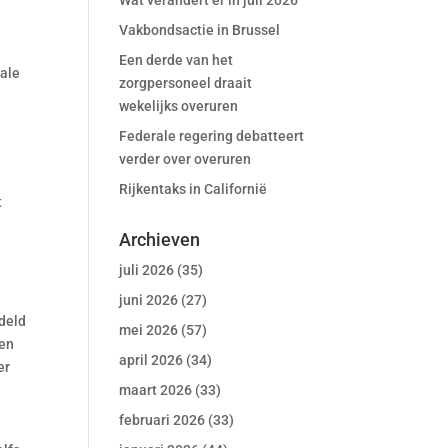
Wat verandert er in juli 2026
Vakbondsactie in Brussel
Een derde van het
rale
zorgpersoneel draait
wekelijks overuren
Federale regering debatteert
verder over overuren
Rijkentaks in Californië
t
Archieven
juli 2026
(35)
juni 2026
(27)
deld
mei 2026
(57)
 en
april 2026
(34)
er
maart 2026
(33)
februari 2026
(33)