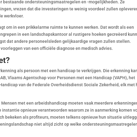
r bestaande ondersteuningsmaatregelen en -mogelijkheden. Ze
ngen, vrezen dat die investeringen te weinig voordeel zullen oplevere
de werkvloer.
t om in een prikkelarme ruimte te kunnen werken. Dat wordt als een
 ingrepen in een landschapskantoor al rustigere hoeken gecreëerd kun
gst dat andere personeelsleden gelijkaardige vragen zullen stellen.
voorleggen van een officiële diagnose en medisch advies.
et?
rkenning als persoon met een handicap te verkrijgen. Die erkenning kan
DAB, Vlaams Agentschap voor Personen met een Handicap (VAPH), het
Handicap van de Federale Overheidsdienst Sociale Zekerheid, elk met
jk. Mensen met een arbeidshandicap moeten vaak meerdere erkenninge
lke instantie opnieuw verantwoorden waarom ze in aanmerking komen v
ich bekeken als profiteurs, moeten telkens opnieuw hun situatie uitleg
leningslandschap niet altijd zicht op welke ondersteuningsmaatregelen