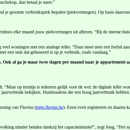
ouchekop, dan betaal je meer.”
and je grootste verbruikspiek bepalen (piekvermogen). Op basis daarvan b
bleemloos elke maand jouw piekvermogen uit aflezen. “Bij de meeste hui
og veel woningen met een analoge teller. “Daar moet men een forfait aan
et een stuk dat gebaseerd is op je verbruik, zoals vandaag.”
. Ook al ga je maar twee dagen per maand naar je appartement aan z
t. “Maar op termijn is iedereen gelijk voor de wet: de digitale teller w
ale jaarverbruik bekijken. Huishoudens die een hoog jaarverbruik hebbe
assing van Fluvius (
mijn.fluvius.be
). Eerst even registreren en daarna k
lking minder betalen dankzij het capaciteitstarief”, zegt Jong. “Het s