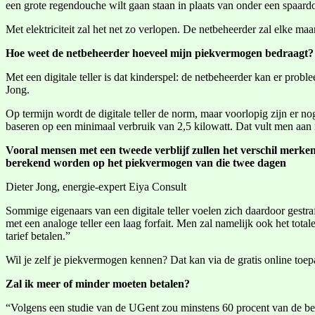
een grote regendouche wilt gaan staan in plaats van onder een spaard
Met elektriciteit zal het net zo verlopen. De netbeheerder zal elke ma
Hoe weet de netbeheerder hoeveel mijn piekvermogen bedraagt?
Met een digitale teller is dat kinderspel: de netbeheerder kan er pro
Jong.
Op termijn wordt de digitale teller de norm, maar voorlopig zijn er n
baseren op een minimaal verbruik van 2,5 kilowatt. Dat vult men aan m
Vooral mensen met een tweede verblijf zullen het verschil merken
berekend worden op het piekvermogen van die twee dagen
Dieter Jong, energie-expert Eiya Consult
Sommige eigenaars van een digitale teller voelen zich daardoor gestraf
met een analoge teller een laag forfait. Men zal namelijk ook het tot
tarief betalen.”
Wil je zelf je piekvermogen kennen? Dat kan via de gratis online toep
Zal ik meer of minder moeten betalen?
“Volgens een studie van de UGent zou minstens 60 procent van de bevo