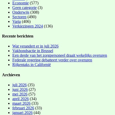
Economie
(577)
Geen categorie
(3)
Onderwijs
(308)
Sectoren
(490)
Varia
(406)
Verkiezingen 2024
(136)
Recente berichten
Wat verandert er in juli 2026
Vakbondsactie in Brussel
Een derde van het zorgpersoneel draait wekelijks overuren
Federale regering debatteert verder over overuren
Rijkentaks in Californië
Archieven
juli 2026
(35)
juni 2026
(27)
mei 2026
(57)
april 2026
(34)
maart 2026
(33)
februari 2026
(33)
januari 2026
(44)