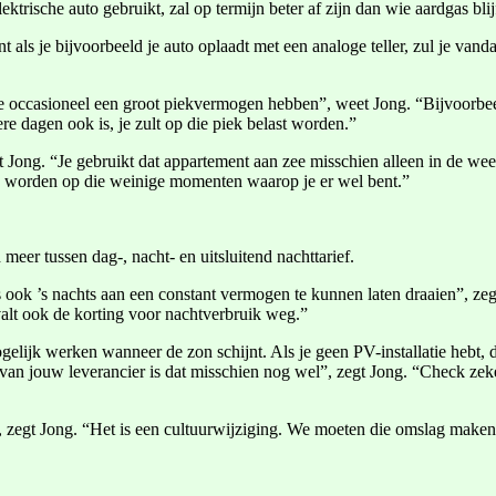
ktrische auto gebruikt, zal op termijn beter af zijn dan wie aardgas blij
t als je bijvoorbeeld je auto oplaadt met een analoge teller, zul je vand
ie occasioneel een groot piekvermogen hebben”, weet Jong. “Bijvoorbee
re dagen ook is, je zult op die piek belast worden.”
t Jong. “Je gebruikt dat appartement aan zee misschien alleen in de wee
end worden op die weinige momenten waarop je er wel bent.”
eer tussen dag-, nacht- en uitsluitend nachttarief.
es ook ’s nachts aan een constant vermogen te kunnen laten draaien”, zeg
alt ook de korting voor nachtverbruik weg.”
ogelijk werken wanneer de zon schijnt. Als je geen PV-installatie hebt, 
 van jouw leverancier is dat misschien nog wel”, zegt Jong. “Check zeker o
, zegt Jong. “Het is een cultuurwijziging. We moeten die omslag maken