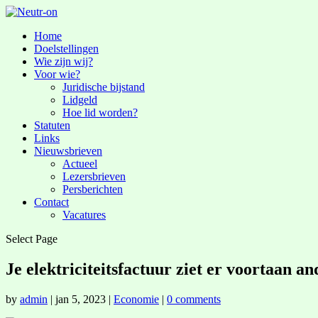
Home
Doelstellingen
Wie zijn wij?
Voor wie?
Juridische bijstand
Lidgeld
Hoe lid worden?
Statuten
Links
Nieuwsbrieven
Actueel
Lezersbrieven
Persberichten
Contact
Vacatures
Select Page
Je elektriciteitsfactuur ziet er voortaan an
by
admin
|
jan 5, 2023
|
Economie
|
0 comments