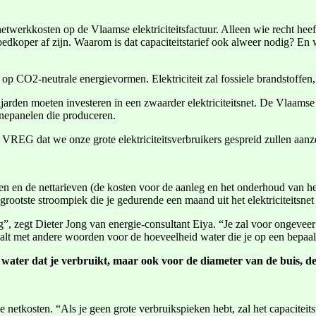
twerkkosten op de Vlaamse elektriciteitsfactuur. Alleen wie recht heeft 
goedkoper af zijn. Waarom is dat capaciteitstarief ook alweer nodig? En
op CO2-neutrale energievormen. Elektriciteit zal fossiele brandstoffen
arden moeten investeren in een zwaarder elektriciteitsnet. De Vlaams
nepanelen die produceren.
 VREG dat we onze grote elektriciteitsverbruikers gespreid zullen aanz
en en de nettarieven (de kosten voor de aanleg en het onderhoud van het 
grootste stroompiek die je gedurende een maand uit het elektriciteitsnet 
”, zegt Dieter Jong van energie-consultant Eiya. “Je zal voor ongeveer 
taalt met andere woorden voor de hoeveelheid water die je op een bepa
et water dat je verbruikt, maar ook voor de diameter van de buis, d
e netkosten. “Als je geen grote verbruikspieken hebt, zal het capaciteits