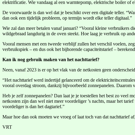
elektrificatie. Wie vandaag al een warmtepomp, elektrische boiler of ele
De voorwaarde is dan wel dat je beschikt over een digitale teller. “Wan
dan ook een tijdelijk probleem, op termijn wordt elke teller digitaal.”
Wie zal dan meer betalen vanaf januari? “Vooral kleine verbruikers d
wildgebraad langdurig in de oven steekt. Hoe laag je verbruik op ande
Vooral mensen met een tweede verblijf zullen het verschil voelen, zeg
verbruikspiek – en dus ook het bijhorende capaciteitstarief – berek
Kan ik nog gebruik maken van het nachttarief?
Neen, vanaf 2023 is er op het vlak van de netkosten geen onderscheid m
“Het nachttarief werd indertijd gelanceerd om de elektriciteitscentral
vooral overdag stroom, dankzij bijvoorbeeld zonnepanelen. Daarom v
Heb je zelf zonnepanelen? Dan laat je je toestellen het best zo veel m
netkosten zijn dan wel niet meer voordeliger ’s nachts, maar het tarief
voordeliger is dan het dagtarief.”
Maar hoe dan ook moeten we vroeg of laat toch van dat nachttarief af
VRT