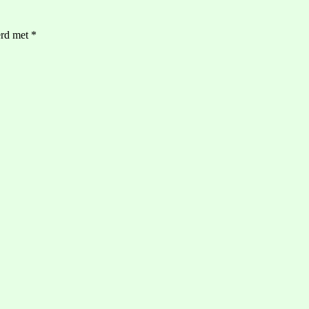
erd met
*