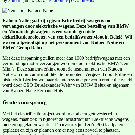
by
admin
|
jun 5, 2026
|
Economie
|
0 comments
Katoen Natie gaat zijn gigantische bedrijfswagenvloot
vervangen door elektrische wagens. Deze bestelling van BMW-
en Mini-bedrijfswagens is één van de grootste
elektrificatieprojecten van een bedrijfswagenvloot in België. Wij
waren uitgenodigd op het persmoment van Katoen Natie en
BMW Group Belux.
Met deze inspanning zullen meer dan 1000 bedrijfswagens met een
verbrandingsmotor vervangen worden door elektrische BMW’s en
Mini’s. Deze samenwerking toont de inspanningen van Katoen
Natie om duurzame mobiliteit te promoten. Vergezeld door koffie en
pistolets luisterden we naar de interessante persconferentie die geleid
werd door CEO Dr Alexander Wehr van BMW Belux en eigenaar
van Katoen Natie Fernand Huts.
Grote voorsprong
Met het elektrificatieproject wordt niet alleen geïnvesteerd in
wagens, maar ook in bijhorende infrastructuur. Elektrische wagens
moeten opgeladen worden. Daarvoor zijn al zo’n 300 laadpalen
geplaatst en zijn er plannen om er nog eens zoveel te plaatsen.