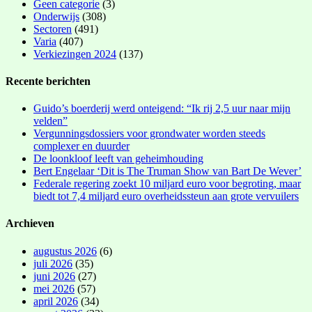
Geen categorie
(3)
Onderwijs
(308)
Sectoren
(491)
Varia
(407)
Verkiezingen 2024
(137)
Recente berichten
Guido’s boerderij werd onteigend: “Ik rij 2,5 uur naar mijn
velden”
Vergunningsdossiers voor grondwater worden steeds
complexer en duurder
De loonkloof leeft van geheimhouding
Bert Engelaar ‘Dit is The Truman Show van Bart De Wever’
Federale regering zoekt 10 miljard euro voor begroting, maar
biedt tot 7,4 miljard euro overheidssteun aan grote vervuilers
Archieven
augustus 2026
(6)
juli 2026
(35)
juni 2026
(27)
mei 2026
(57)
april 2026
(34)