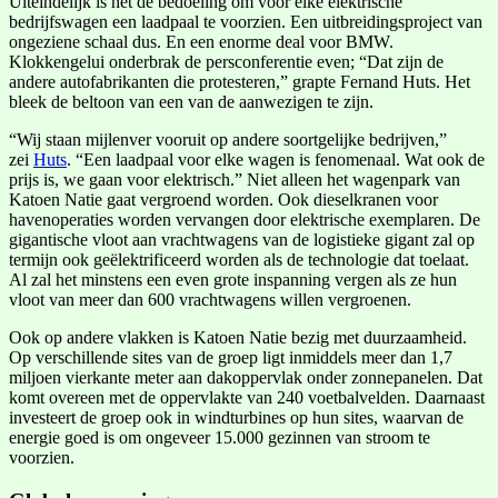
Uiteindelijk is het de bedoeling om voor elke elektrische
bedrijfswagen een laadpaal te voorzien. Een uitbreidingsproject van
ongeziene schaal dus. En een enorme deal voor BMW.
Klokkengelui onderbrak de persconferentie even; “Dat zijn de
andere autofabrikanten die protesteren,” grapte Fernand Huts. Het
bleek de beltoon van een van de aanwezigen te zijn.
“Wij staan mijlenver vooruit op andere soortgelijke bedrijven,”
zei
Huts
. “Een laadpaal voor elke wagen is fenomenaal. Wat ook de
prijs is, we gaan voor elektrisch.” Niet alleen het wagenpark van
Katoen Natie gaat vergroend worden. Ook dieselkranen voor
havenoperaties worden vervangen door elektrische exemplaren. De
gigantische vloot aan vrachtwagens van de logistieke gigant zal op
termijn ook geëlektrificeerd worden als de technologie dat toelaat.
Al zal het minstens een even grote inspanning vergen als ze hun
vloot van meer dan 600 vrachtwagens willen vergroenen.
Ook op andere vlakken is Katoen Natie bezig met duurzaamheid.
Op verschillende sites van de groep ligt inmiddels meer dan 1,7
miljoen vierkante meter aan dakoppervlak onder zonnepanelen. Dat
komt overeen met de oppervlakte van 240 voetbalvelden. Daarnaast
investeert de groep ook in windturbines op hun sites, waarvan de
energie goed is om ongeveer 15.000 gezinnen van stroom te
voorzien.