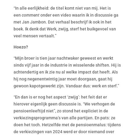
“In alle eerlijkheid: de titel komt niet van mij. Het is
een
comment
onder een video waarin ik in discussie ga
met Jan Jambon. Dat verhaal beschrijf ik ook in het
boek. Ik denk dat Werk, zwijg, sterf het buikgevoel van
veel mensen vertaalt.”
Hoezo?
“Mijn broer is tien jaar nachtwaker geweest en werkt
sinds vijf jaar in de industrie in wisselende shiften. Hij is
achtendertig en ik zie nu al welke impact dat heeft. Als
hij nog negenentwintig jaar moet doorgaan, gaat hij
gewoon kapotgewerkt zijn. Vandaar dus: werk en sterf.”
“En dan is er nog het aspect ‘zwijg’: het feit dat er
hierover eigenlijk geen discussie is. “We verhogen de
pensioenleeftijd niet”, zo stond het expliciet in de
verkiezingsprogramma’s van alle partijen. En pats: ze
doen het toch. Hetzelfde met de pensioenmalus: tijdens
de verkiezingen van 2024 werd er door niemand over