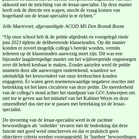
akkoord met de inrichting van de leraar-specialist. Op deze manier
heeft ook de directie een wapen, mocht de vraag komen van
hogerhand om de leraar-specialist in te richten.”
Jelle Maerevoet, afgevaardigde ACOD MS Den Brandt Boom
“Op onze school heb ik de petitie afgedrukt en voorgelegd einde
juni 2023 tijdens de delibererende klassenraden. Op die manier
konden er zoveel mogelijk collega’s bereikt worden, vermits
iedereen op de klassenraden aanwezig moet zijn. Dit was een
bijzonder laagdrempelige manier om het wijdverspreide ongenoegen
over dit beleid kenbaar te maken. Zonder aarzelen werd de petitie
unaniem door alle aanwezigen ondertekend, waardoor we
uiteindelijk het leeuwendeel van onze leerkrachten konden
engageren. Er waren geen noemenswaardige negatieve reacties met
betrekking tot het laten circuleren van deze petitie. De meerderheid
van de collega’s stond achter het standpunt van GO! Antwerpen om
niet toe te geven aan het initiatief van het Kabinet Weyts en deze
omzendbrief dus niet toe te passen met betrekking tot de leraar-
specialist.
De invoering van de leraar-specialist werd in de zachtste
bewoordingen als ‘onhelder’ ervaren met de bedenking dat deze
functie niet goed werd omschreven en dat er praktisch geen
objectieve criteria werden vooropgesteld. In ‘hardere’ bewoordingen