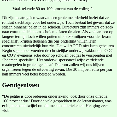
Vaak tekende 80 tot 100 procent van de collega’s
Dit zijn maatregelen waarvan een grote meerderheid inziet dat ze
ronduit slecht zijn voor het onderwijs. Toch bestaat het gevaar dat ze
stilaan binnensijpelen in de scholen. Directeurs zijn immers op zoek
naar extra middelen om scholen te laten draaien. Als ze daardoor op
langere termijn toch willen putten uit de 30 miljoen voor de ‘leraar-
specialist’, krijgen degenen die ons onderling willen laten
concurreren uiteindelijk hun zin. Dat wil ACOD niet laten gebeuren.
Begin september voerden de christelijke onderwijsvakbonden COC
en COV eveneens actie door op scholen badges te verspreiden met
‘Iedereen specialist’. Het onderwijspersoneel wijst verdelende
maatregelen in groten getale af. Daarom zullen wij ons blijven
organiseren tegen de uitvoering ervan. Die 30 miljoen euro per jaar
kan immers veel beter besteed worden.
Getuigenissen
“De petitie is door iedereen ondertekend, ook door onze directie.
100 procent dus! Door de vele gesprekken in de leraarskamer, was
er bij niemand twijfel om dit mee te ondertekenen. Het ging zeer
vlot.”