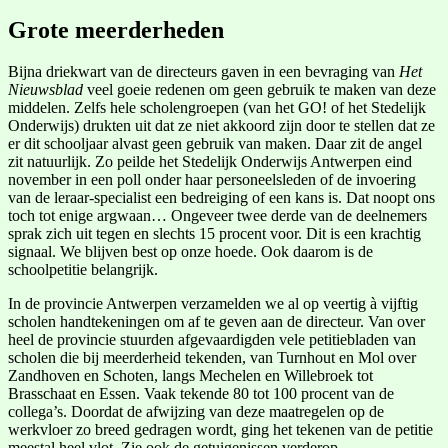
Grote meerderheden
Bijna driekwart van de directeurs gaven in een bevraging van
Het
Nieuwsblad
veel goeie redenen om geen gebruik te maken van deze
middelen. Zelfs hele scholengroepen (van het GO! of het Stedelijk
Onderwijs) drukten uit dat ze niet akkoord zijn door te stellen dat ze
er dit schooljaar alvast geen gebruik van maken. Daar zit de angel
zit natuurlijk. Zo peilde het Stedelijk Onderwijs Antwerpen eind
november in een poll onder haar personeelsleden of de invoering
van de leraar-specialist een bedreiging of een kans is. Dat noopt ons
toch tot enige argwaan… Ongeveer twee derde van de deelnemers
sprak zich uit tegen en slechts 15 procent voor. Dit is een krachtig
signaal. We blijven best op onze hoede. Ook daarom is de
schoolpetitie belangrijk.
In de provincie Antwerpen verzamelden we al op veertig à vijftig
scholen handtekeningen om af te geven aan de directeur. Van over
heel de provincie stuurden afgevaardigden vele petitiebladen van
scholen die bij meerderheid tekenden, van Turnhout en Mol over
Zandhoven en Schoten, langs Mechelen en Willebroek tot
Brasschaat en Essen. Vaak tekende 80 tot 100 procent van de
collega’s. Doordat de afwijzing van deze maatregelen op de
werkvloer zo breed gedragen wordt, ging het tekenen van de petitie
meestal heel vlot. Zie ook de getuigenissen verderop.