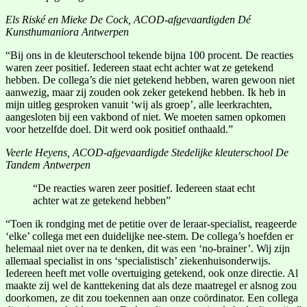
Els Riské en Mieke De Cock, ACOD-afgevaardigden Dé
Kunsthumaniora Antwerpen
“Bij ons in de kleuterschool tekende bijna 100 procent. De reacties
waren zeer positief. Iedereen staat echt achter wat ze getekend
hebben. De collega’s die niet getekend hebben, waren gewoon niet
aanwezig, maar zij zouden ook zeker getekend hebben. Ik heb in
mijn uitleg gesproken vanuit ‘wij als groep’, alle leerkrachten,
aangesloten bij een vakbond of niet. We moeten samen opkomen
voor hetzelfde doel. Dit werd ook positief onthaald.”
Veerle Heyens, ACOD-afgevaardigde Stedelijke kleuterschool De
Tandem Antwerpen
“De reacties waren zeer positief. Iedereen staat echt
achter wat ze getekend hebben”
“Toen ik rondging met de petitie over de leraar-specialist, reageerde
‘elke’ collega met een duidelijke nee-stem. De collega’s hoefden er
helemaal niet over na te denken, dit was een ‘no-brainer’. Wij zijn
allemaal specialist in ons ‘specialistisch’ ziekenhuisonderwijs.
Iedereen heeft met volle overtuiging getekend, ook onze directie. Al
maakte zij wel de kanttekening dat als deze maatregel er alsnog zou
doorkomen, ze dit zou toekennen aan onze coördinator. Een collega