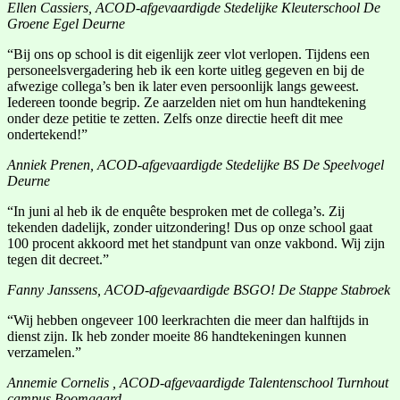
Ellen Cassiers, ACOD-afgevaardigde Stedelijke Kleuterschool De
Groene Egel Deurne
“Bij ons op school is dit eigenlijk zeer vlot verlopen. Tijdens een
personeelsvergadering heb ik een korte uitleg gegeven en bij de
afwezige collega’s ben ik later even persoonlijk langs geweest.
Iedereen toonde begrip. Ze aarzelden niet om hun handtekening
onder deze petitie te zetten. Zelfs onze directie heeft dit mee
ondertekend!”
Anniek Prenen, ACOD-afgevaardigde Stedelijke BS De Speelvogel
Deurne
“In juni al heb ik de enquête besproken met de collega’s. Zij
tekenden dadelijk, zonder uitzondering! Dus op onze school gaat
100 procent akkoord met het standpunt van onze vakbond. Wij zijn
tegen dit decreet.”
Fanny Janssens, ACOD-afgevaardigde BSGO! De Stappe Stabroek
“Wij hebben ongeveer 100 leerkrachten die meer dan halftijds in
dienst zijn. Ik heb zonder moeite 86 handtekeningen kunnen
verzamelen.”
Annemie Cornelis , ACOD-afgevaardigde Talentenschool Turnhout
campus Boomgaard