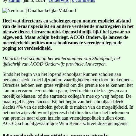
by
admin
|
jan 3, 2024
|
Onderwijs
|
0 comments
Heel wat directeurs en scholengroepen namen expliciet afstand
van de leraar-specialist en andere verdelende maatregelen in het
nieuwe decreet lerarenambt. Ogenschijnlijk lijkt het gevaar zo
afgewend. Maar schijn bedriegt. ACOD Onderwijs lanceerde
meerderheidspetities om schoolteams te verenigen tegen de
poging tot verdeeldheid.
Dit artikel verschijnt in het winternummer van Standpunt, het
tijdschrift van ACOD Onderwijs provincie Antwerpen.
Sinds het begin van het lopend schooljaar kunnen scholen aan
personeelsleden met bijzondere vaardigheden extra loon toekennen.
Directies hebben een grote vrijheid om die premie toe te kennen: het
kan om ervaren leerkrachten gaan, leerkrachten die les geven aan
moeilijke klassen, of die startende collega’s mee op weg helpen. De
maatregel is geen succes. Bij het begin van het schooljaar bleek
slechts 4% van de scholen gebruik te maken van de mogelijkheid. In
het onderwijsveld wordt gevreesd dat directies door het toekennen
van premies naar eigen inzicht aan vriendjespolitiek zullen doen.
ACOD-schoolafgevaardigde Wim Benda schreef deze getuigenis