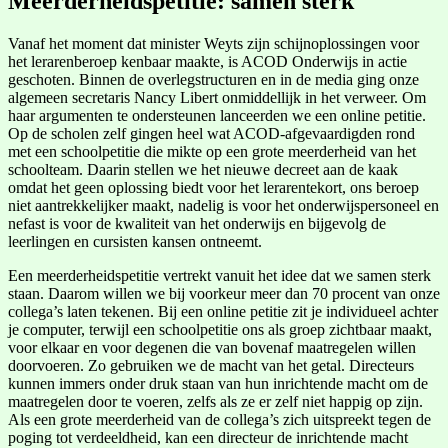
Meerderheidspetitie: samen sterk
Vanaf het moment dat minister Weyts zijn schijnoplossingen voor
het lerarenberoep kenbaar maakte, is ACOD Onderwijs in actie
geschoten. Binnen de overlegstructuren en in de media ging onze
algemeen secretaris Nancy Libert onmiddellijk in het verweer. Om
haar argumenten te ondersteunen lanceerden we een online petitie.
Op de scholen zelf gingen heel wat ACOD-afgevaardigden rond
met een schoolpetitie die mikte op een grote meerderheid van het
schoolteam. Daarin stellen we het nieuwe decreet aan de kaak
omdat het geen oplossing biedt voor het lerarentekort, ons beroep
niet aantrekkelijker maakt, nadelig is voor het onderwijspersoneel en
nefast is voor de kwaliteit van het onderwijs en bijgevolg de
leerlingen en cursisten kansen ontneemt.
Een meerderheidspetitie vertrekt vanuit het idee dat we samen sterk
staan. Daarom willen we bij voorkeur meer dan 70 procent van onze
collega’s laten tekenen. Bij een online petitie zit je individueel achter
je computer, terwijl een schoolpetitie ons als groep zichtbaar maakt,
voor elkaar en voor degenen die van bovenaf maatregelen willen
doorvoeren. Zo gebruiken we de macht van het getal. Directeurs
kunnen immers onder druk staan van hun inrichtende macht om de
maatregelen door te voeren, zelfs als ze er zelf niet happig op zijn.
Als een grote meerderheid van de collega’s zich uitspreekt tegen de
poging tot verdeeldheid, kan een directeur de inrichtende macht