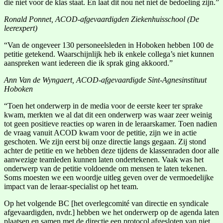
die niet voor de klas staat. En laat dit nou net niet de bedoeling zijn.”
Ronald Ponnet, ACOD-afgevaardigden Ziekenhuisschool (De
leerexpert)
“Van de ongeveer 130 personeelsleden in Hoboken hebben 100 de
petitie getekend. Waarschijnlijk heb ik enkele collega’s niet kunnen
aanspreken want iedereen die ik sprak ging akkoord.”
Ann Van de Wyngaert, ACOD-afgevaardigde Sint-Agnesinstituut
Hoboken
“Toen het onderwerp in de media voor de eerste keer ter sprake
kwam, merkten we al dat dit een onderwerp was waar zeer weinig
tot geen positieve reacties op waren in de leraarskamer. Toen nadien
de vraag vanuit ACOD kwam voor de petitie, zijn we in actie
geschoten. We zijn eerst bij onze directie langs gegaan. Zij stond
achter de petitie en we hebben deze tijdens de klassenraden door alle
aanwezige teamleden kunnen laten ondertekenen. Vaak was het
onderwerp van de petitie voldoende om mensen te laten tekenen.
Soms moesten we een woordje uitleg geven over de vermoedelijke
impact van de leraar-specialist op het team.
Op het volgende BC [het overlegcomité van directie en syndicale
afgevaardigden, nvdr.] hebben we het onderwerp op de agenda laten
plaatsen en samen met de directie een protocol afgesloten van niet