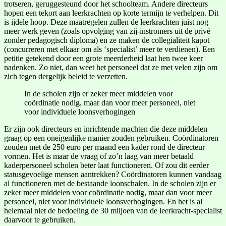
trotseren, geruggesteund door het schoolteam. Andere directeurs
hopen een tekort aan leerkrachten op korte termijn te verhelpen. Dit
is ijdele hoop. Deze maatregelen zullen de leerkrachten juist nog
meer werk geven (zoals opvolging van zij-instromers uit de privé
zonder pedagogisch diploma) en ze maken de collegialiteit kapot
(concurreren met elkaar om als ‘specialist’ meer te verdienen). Een
petitie getekend door een grote meerderheid laat hen twee keer
nadenken. Zo niet, dan weet het personeel dat ze met velen zijn om
zich tegen dergelijk beleid te verzetten.
In de scholen zijn er zeker meer middelen voor
coördinatie nodig, maar dan voor meer personeel, niet
voor individuele loonsverhogingen
Er zijn ook directeurs en inrichtende machten die deze middelen
graag op een oneigenlijke manier zouden gebruiken. Coördinatoren
zouden met de 250 euro per maand een kader rond de directeur
vormen. Het is maar de vraag of zo’n laag van meer betaald
kaderpersoneel scholen beter laat functioneren. Of zou dit eerder
statusgevoelige mensen aantrekken? Coördinatoren kunnen vandaag
al functioneren met de bestaande loonschalen. In de scholen zijn er
zeker meer middelen voor coördinatie nodig, maar dan voor meer
personeel, niet voor individuele loonsverhogingen. En het is al
helemaal niet de bedoeling de 30 miljoen van de leerkracht-specialist
daarvoor te gebruiken.