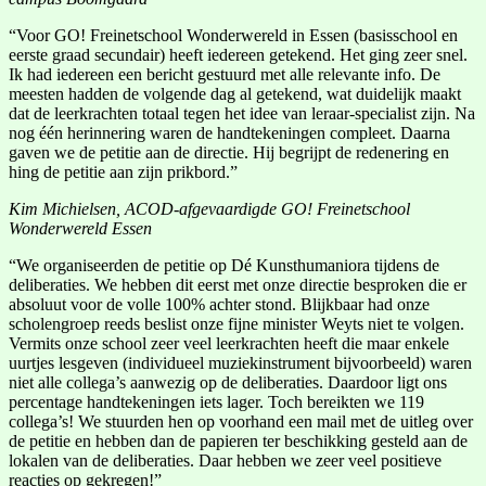
“Voor GO! Freinetschool Wonderwereld in Essen (basisschool en
eerste graad secundair) heeft iedereen getekend. Het ging zeer snel.
Ik had iedereen een bericht gestuurd met alle relevante info. De
meesten hadden de volgende dag al getekend, wat duidelijk maakt
dat de leerkrachten totaal tegen het idee van leraar-specialist zijn. Na
nog één herinnering waren de handtekeningen compleet. Daarna
gaven we de petitie aan de directie. Hij begrijpt de redenering en
hing de petitie aan zijn prikbord.”
Kim Michielsen, ACOD-afgevaardigde GO! Freinetschool
Wonderwereld Essen
“We organiseerden de petitie op Dé Kunsthumaniora tijdens de
deliberaties. We hebben dit eerst met onze directie besproken die er
absoluut voor de volle 100% achter stond. Blijkbaar had onze
scholengroep reeds beslist onze fijne minister Weyts niet te volgen.
Vermits onze school zeer veel leerkrachten heeft die maar enkele
uurtjes lesgeven (individueel muziekinstrument bijvoorbeeld) waren
niet alle collega’s aanwezig op de deliberaties. Daardoor ligt ons
percentage handtekeningen iets lager. Toch bereikten we 119
collega’s! We stuurden hen op voorhand een mail met de uitleg over
de petitie en hebben dan de papieren ter beschikking gesteld aan de
lokalen van de deliberaties. Daar hebben we zeer veel positieve
reacties op gekregen!”