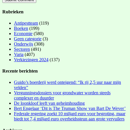
Rubrieken
Antipestteam
(119)
Boeken
(199)
Economie
(580)
Geen categorie
(3)
Onderwijs
(308)
Sectoren
(491)
Varia
(407)
Verkiezingen 2024
(137)
Recente berichten
Guido’s boerderij werd onteigend: “Ik rij 2,5 uur naar mijn
velden”
Vergunningsdossiers voor grondwater worden steeds
complexer en duurder
De loonkloof leeft van geheimhouding
Bert Engelaar ‘Dit is The Truman Show van Bart De Wever’
Federale regering zoekt 10 miljard euro voor begroting, maar
biedt tot 7,4 miljard euro overheidssteun aan grote vervuilers