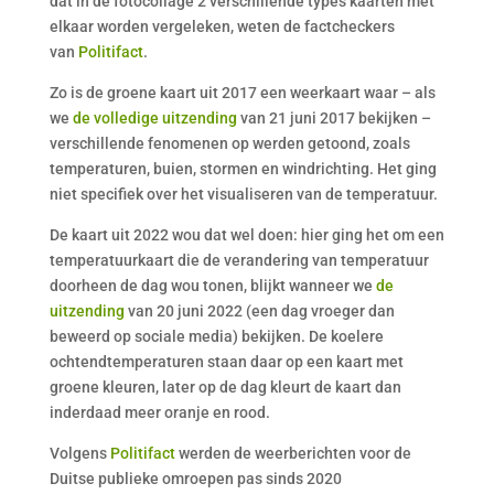
dat in de fotocollage 2 verschillende types kaarten met
elkaar worden vergeleken, weten de factcheckers
van
Politifact
.
Zo is de groene kaart uit 2017 een weerkaart waar – als
we
de volledige uitzending
van 21 juni 2017 bekijken –
verschillende fenomenen op werden getoond, zoals
temperaturen, buien, stormen en windrichting. Het ging
niet specifiek over het visualiseren van de temperatuur.
De kaart uit 2022 wou dat wel doen: hier ging het om een
temperatuurkaart die de verandering van temperatuur
doorheen de dag wou tonen, blijkt wanneer we
de
uitzending
van 20 juni 2022 (een dag vroeger dan
beweerd op sociale media) bekijken. De koelere
ochtendtemperaturen staan daar op een kaart met
groene kleuren, later op de dag kleurt de kaart dan
inderdaad meer oranje en rood.
Volgens
Politifact
werden de weerberichten voor de
Duitse publieke omroepen pas sinds 2020