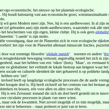
 het ego-economische, het nieuwe op het planetair-ecologische.
Hij houdt halsstarrig vast aan economische groei, winstmaximalisatie 
edo.
 wil geen Modern meer zijn. Nee, hij is een aardbewoner. In al zijn nede
met (of gebonden aan) zijn mede-aardbewoners, waaronder ook alle nie
t op het beschermen van zijn eigen, kleine clubje. Hij is ook geen
globalis
laneetist: ‘1-aarde’ is zijn motto.
 vooruitgang, daar zet de Planeetist zich in voor ecologische rijkdo
verorbert: het zijn voor de Planeetist allemaal minuscule fracties, puzzel
st door wat sommige filosofen ‘
glokale paniek
‘ noemen en andere ‘
for
een terugtrekkende beweging vertoont; angstvallig nestelt het zich in z
genheid, naar het hebben van een ‘oikos’ (huis). ‘Maar’, zo vermaant hi
e en globalisme: het verbindt de lokale biotoop aan hetgeen waar het o
 een sociale en culturele identiteit die niet gebaseerd is op politieke l
 hebben een ‘ziel’.
die invloed heeft op langdurige ecologische processen die de aarde vormg
’ het hoogste doel is. Hij heeft zichzelf uit het centrum van het bestaan
streken en bossen, eén voor allen en allen voor één.
j. Hij is een Zeronaut: iemand die zich als doel heeft gesteld om te inno
voor circulaire processen in plaats van meer winst.
ssie, maar ook de kwantiteit. Niet zoveel mogelijk of zo min mogelijk, m
ze niet te beheersen – maar probeert er juist van te leren.