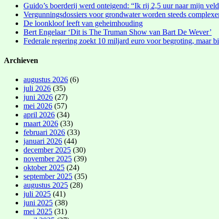
Guido’s boerderij werd onteigend: “Ik rij 2,5 uur naar mijn vel
Vergunningsdossiers voor grondwater worden steeds complexe
De loonkloof leeft van geheimhouding
Bert Engelaar ‘Dit is The Truman Show van Bart De Wever’
Federale regering zoekt 10 miljard euro voor begroting, maar bi
Archieven
augustus 2026
(6)
juli 2026
(35)
juni 2026
(27)
mei 2026
(57)
april 2026
(34)
maart 2026
(33)
februari 2026
(33)
januari 2026
(44)
december 2025
(30)
november 2025
(39)
oktober 2025
(24)
september 2025
(35)
augustus 2025
(28)
juli 2025
(41)
juni 2025
(38)
mei 2025
(31)