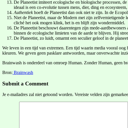
De Planeetist imiteert ecologische en biologische processen, de 
ideaal is een co-evolutie tussen mens, dier, ding en ecosysteem,
Authentiek
hoeft de Planeetist dan ook niet te zijn. In de Ecopol
Niet de Planeetist, maar de Modern met zijn zelfvernietigende le
cliché het ook mogen klink, het is en blijft zijn wondermiddel.
De Planeetist beschouwt daarentegen zijn mede-aardbewoners als
binnen de ecologische limieten van de aarde te blijven. Hij stre
De Planeetist, zo luidt, omarmt een seculier geloof in de planeet
We leven in een tijd van extremen. Een tijd waarin media vooral oog he
kleuren. We geven geen pasklare antwoorden, maar onverwachte inzich
Brainwash is onderdeel van omroep Human. Zonder Human, geen brainw
Bron:
Brainwash
Submit a Comment
Je e-mailadres zal niet getoond worden.
Vereiste velden zijn gemarke