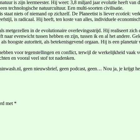
natuur is zijn leermeester. Hij weet: 3,8 miljard jaar evolutie heeft va
 een technologische natuurcultuur. Een multi-soorten civilisatie.
is staat niets of niemand op zichzelf. De Planeetist is liever
ecotiek
: ver
efstijl, is radicaal. Hij heeft, ten koste van alles, individuele economi
 metgezellen in de evolutionaire overlevingsstrijd. Hij realiseert zic
eft naar evenwicht tussen hebben en zijn, tussen ik en al het andere. Gel
 als hoogste autoriteit, als betekenisgevend orgaan. Hij is een planetair 
bben voor tegenstellingen en conflict, terwijl de werkelijkheid vaak ve
ten en vooral veel stof tot nadenken.
ash.nl, geen nieuwsbrief, geen podcast, geen… Nou ja, je krijgt het
erd met
*