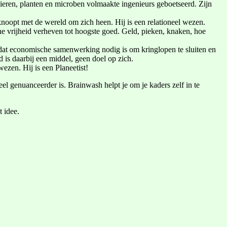
n dieren, planten en microben volmaakte ingenieurs geboetseerd. Zijn
knoopt met de wereld om zich heen. Hij is een relationeel wezen.
sche vrijheid verheven tot hoogste goed. Geld, pieken, knaken, hoe
h dat economische samenwerking nodig is om kringlopen te sluiten en
d is daarbij een middel, geen doel op zich.
wezen. Hij is een Planeetist!
el genuanceerder is. Brainwash helpt je om je kaders zelf in te
 idee.