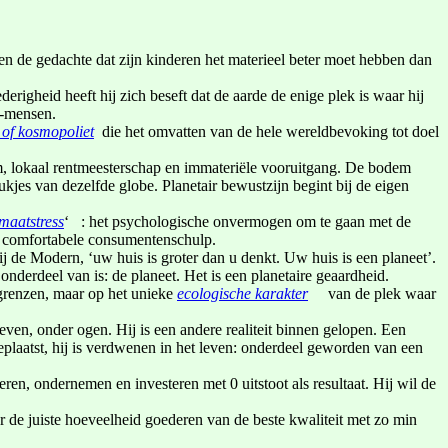
en de gedachte dat zijn kinderen het materieel beter moet hebben dan
righeid heeft hij zich beseft dat de aarde de enige plek is waar hij
t-mensen.
t of kosmopoliet
die het omvatten van de hele wereldbevoking tot doel
m, lokaal rentmeesterschap en immateriële vooruitgang. De bodem
stukjes van dezelfde globe. Planetair bewustzijn begint bij de eigen
maatstress
‘ : het psychologische onvermogen om te gaan met de
ijn comfortabele consumentenschulp.
j de Modern, ‘uw huis is groter dan u denkt. Uw huis is een planeet’.
nderdeel van is: de planeet. Het is een planetaire geaardheid.
andgrenzen, maar op het unieke
ecologische karakter
van de plek waar
even, onder ogen. Hij is een andere realiteit binnen gelopen. Een
 geplaatst, hij is verdwenen in het leven: onderdeel geworden van een
veren, ondernemen en investeren met 0 uitstoot als resultaat. Hij wil de
aar de juiste hoeveelheid goederen van de beste kwaliteit met zo min