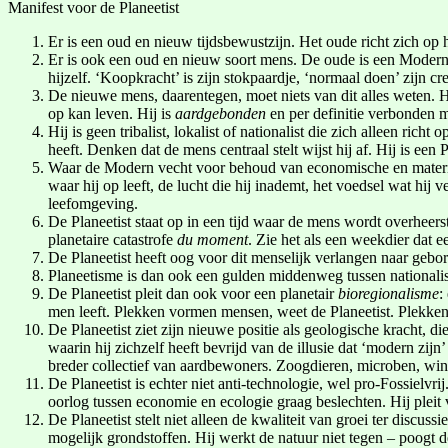
Manifest voor de Planeetist
Er is een oud en nieuw tijdsbewustzijn. Het oude richt zich op
Er is ook een oud en nieuw soort mens. De oude is een Modern. 
hijzelf. ‘Koopkracht’ is zijn stokpaardje, ‘normaal doen’ zijn cr
De nieuwe mens, daarentegen, moet niets van dit alles weten. Hij
op kan leven. Hij is
aardgebonden
en per definitie verbonden 
Hij is geen tribalist, lokalist of nationalist die zich alleen rich
heeft. Denken dat de mens centraal stelt wijst hij af. Hij is een P
Waar de Modern vecht voor behoud van economische en materiële
waar hij op leeft, de lucht die hij inademt, het voedsel wat hij 
leefomgeving.
De Planeetist staat op in een tijd waar de mens wordt overheer
planetaire catastrofe
du moment
. Zie het als een weekdier dat 
De Planeetist heeft oog voor dit menselijk verlangen naar gebor
Planeetisme is dan ook een gulden middenweg tussen nationalism
De Planeetist pleit dan ook voor een planetair
bioregionalisme
:
men leeft. Plekken vormen mensen, weet de Planeetist. Plekken
De Planeetist ziet zijn nieuwe positie als geologische kracht, 
waarin hij zichzelf heeft bevrijd van de illusie dat ‘modern zijn
breder collectief van aardbewoners. Zoogdieren, microben, wind
De Planeetist is echter niet anti-technologie, wel pro-Fossielvri
oorlog tussen economie en ecologie graag beslechten. Hij pleit 
De Planeetist stelt niet alleen de kwaliteit van groei ter discu
mogelijk grondstoffen. Hij werkt de natuur niet tegen – poogt de