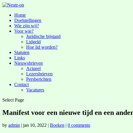
Home
Doelstellingen
Wie zijn wij?
Voor wie?
Juridische bijstand
Lidgeld
Hoe lid worden?
Statuten
Links
Nieuwsbrieven
Actueel
Lezersbrieven
Persberichten
Contact
Vacatures
Select Page
Manifest voor een nieuwe tijd en een ande
by
admin
|
jan 10, 2022
|
Boeken
|
0 comments