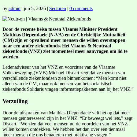
by
admin
|
jun 5, 2026
|
Sectoren
|
0 comments
Door de recente heisa tussen Vlaams Minister-President
Matthias Diependaele (N-VA) en de Christelijke Mutualiteit
(CM) zijn er opvallend meer mensen die willen overstappen
naar een ander ziekenfonds. Het Vlaams & Neutraal
ziekenfonds (VNZ) ziet momenteel meer aanvragen om lid te
worden.
Ledenadviseur van het VNZ en voorzitter van de Vlaamse
Volksbeweging (VVB) Michael Discart zegt dat ze mensen van
verschillende ziekenfondsen zien binnenkomen: “Men komt niet
alleen van de CM, maar ook mensen van het socialistisch
ziekenfonds Solidaris vragen informatiepakketten aan bij het VNZ.”
Verzuiling
Door de uitspraken van Matthias Diependaele valt het op dat meer
mensen geïnteresseerd zijn in het VNZ. “Er beweegt wel iets,” zegt
Discart. “We zien dat veel mensen nu de voordelen van het VNZ
willen komen ontdekken. We hebben het dan over een tienmaal
meer mensen die ons benaderen met praktische vragen.”