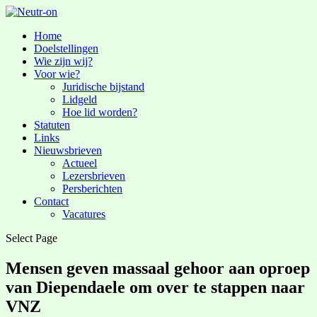
Home
Doelstellingen
Wie zijn wij?
Voor wie?
Juridische bijstand
Lidgeld
Hoe lid worden?
Statuten
Links
Nieuwsbrieven
Actueel
Lezersbrieven
Persberichten
Contact
Vacatures
Select Page
Mensen geven massaal gehoor aan oproep
van Diependaele om over te stappen naar
VNZ