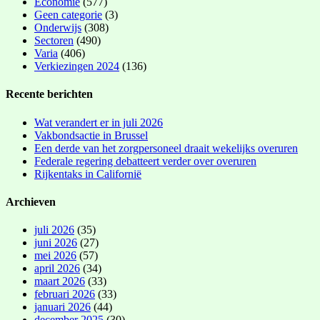
Economie
(577)
Geen categorie
(3)
Onderwijs
(308)
Sectoren
(490)
Varia
(406)
Verkiezingen 2024
(136)
Recente berichten
Wat verandert er in juli 2026
Vakbondsactie in Brussel
Een derde van het zorgpersoneel draait wekelijks overuren
Federale regering debatteert verder over overuren
Rijkentaks in Californië
Archieven
juli 2026
(35)
juni 2026
(27)
mei 2026
(57)
april 2026
(34)
maart 2026
(33)
februari 2026
(33)
januari 2026
(44)
december 2025
(30)