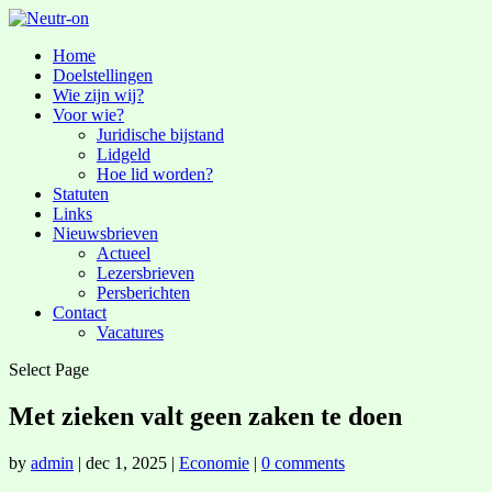
Home
Doelstellingen
Wie zijn wij?
Voor wie?
Juridische bijstand
Lidgeld
Hoe lid worden?
Statuten
Links
Nieuwsbrieven
Actueel
Lezersbrieven
Persberichten
Contact
Vacatures
Select Page
Met zieken valt geen zaken te doen
by
admin
|
dec 1, 2025
|
Economie
|
0 comments