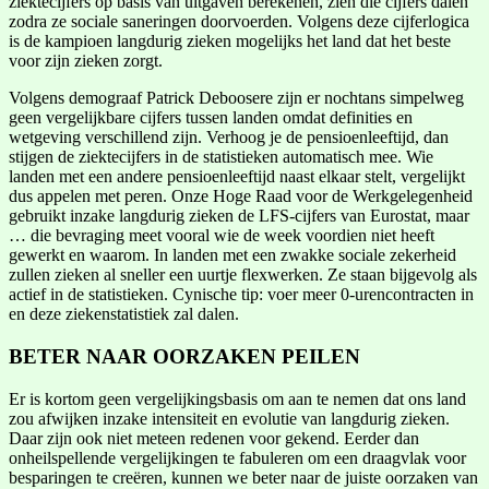
ziektecijfers op basis van uitgaven berekenen, zien die cijfers dalen
zodra ze sociale saneringen doorvoerden. Volgens deze cijferlogica
is de kampioen langdurig zieken mogelijks het land dat het beste
voor zijn zieken zorgt.
Volgens demograaf Patrick Deboosere zijn er nochtans simpelweg
geen vergelijkbare cijfers tussen landen omdat definities en
wetgeving verschillend zijn. Verhoog je de pensioenleeftijd, dan
stijgen de ziektecijfers in de statistieken automatisch mee. Wie
landen met een andere pensioenleeftijd naast elkaar stelt, vergelijkt
dus appelen met peren. Onze Hoge Raad voor de Werkgelegenheid
gebruikt inzake langdurig zieken de LFS-cijfers van Eurostat, maar
… die bevraging meet vooral wie de week voordien niet heeft
gewerkt en waarom. In landen met een zwakke sociale zekerheid
zullen zieken al sneller een uurtje flexwerken. Ze staan bijgevolg als
actief in de statistieken. Cynische tip: voer meer 0-urencontracten in
en deze ziekenstatistiek zal dalen.
BETER NAAR OORZAKEN PEILEN
Er is kortom geen vergelijkingsbasis om aan te nemen dat ons land
zou afwijken inzake intensiteit en evolutie van langdurig zieken.
Daar zijn ook niet meteen redenen voor gekend. Eerder dan
onheilspellende vergelijkingen te fabuleren om een draagvlak voor
besparingen te creëren, kunnen we beter naar de juiste oorzaken van