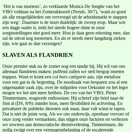
‘Het is van moetens’, zo verklaarde Monica De Jonghe van het
VBO voldaan na het Zomerakkoord (
Trends
, 30/7), ‘want zo goed
als alle mogelijkheden om vervroegd uit de arbeidsmarkt te stappen
zijn weg’. Daarmee is de inzet duidelijk: de zweep erop. Maar wie
een dagje ouder is, trekt het steeds hogere ritme in onze
zorginstellingen niet goed meer. Hou je daar geen rekening mee, dan
zal de uitval nog toenemen. En als er steeds meer langdurig zieken
zijn, wie gaat ze dan verzorgen?
SLAVEN ALS FLANDRIEN
Onze premier stak na de zomer nog een tandje bij. Hij wil van ons
allemaal flandriens maken: puffend zullen we steil bergop moeten
trappen. Want er komt een
col hors catégorie
aan, zijn metafoor
voor een gat in de begroting. De noodzaak van besparen zou al een
uitgemaakte zaak zijn, over de miljarden voor Oekraïne en het leger
mogen we het niet meer hebben. De ceo van het VBO, Pieter
Timmermans, reageerde enthousiast. Hij schreef zijn brief naar de
Sint al (DS, 8/9): minder loon, meer flexibiliteit én activering. En
privatiseer de publieke diensten ook maar, daar valt winst te rapen.
Dat is niet de juiste weg. Als we ons onderwijs, openbaar vervoer of
onze zorg verder vermarkten, dan stijgen onze facturen en verliezen
we sowieso aan democratische dienstverlening. Timmermans, die
zedig zwijgt over een vermogensbelasting of de escalerende