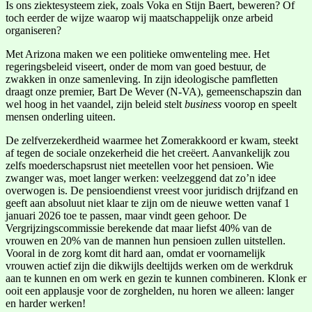
Is ons ziektesysteem ziek, zoals Voka en Stijn Baert, beweren? Of
toch eerder de wijze waarop wij maatschappelijk onze arbeid
organiseren?
Met Arizona maken we een politieke omwenteling mee. Het
regeringsbeleid viseert, onder de mom van goed bestuur, de
zwakken in onze samenleving. In zijn ideologische pamfletten
draagt onze premier, Bart De Wever (N-VA), gemeenschapszin dan
wel hoog in het vaandel, zijn beleid stelt
business
voorop en speelt
mensen onderling uiteen.
De zelfverzekerdheid waarmee het Zomerakkoord er kwam, steekt
af tegen de sociale onzekerheid die het creëert. Aanvankelijk zou
zelfs moederschapsrust niet meetellen voor het pensioen. Wie
zwanger was, moet langer werken: veelzeggend dat zo’n idee
overwogen is. De pensioendienst vreest voor juridisch drijfzand en
geeft aan absoluut niet klaar te zijn om de nieuwe wetten vanaf 1
januari 2026 toe te passen, maar vindt geen gehoor. De
Vergrijzingscommissie berekende dat maar liefst 40% van de
vrouwen en 20% van de mannen hun pensioen zullen uitstellen.
Vooral in de zorg komt dit hard aan, omdat er voornamelijk
vrouwen actief zijn die dikwijls deeltijds werken om de werkdruk
aan te kunnen en om werk en gezin te kunnen combineren. Klonk er
ooit een applausje voor de zorghelden, nu horen we alleen: langer
en harder werken!