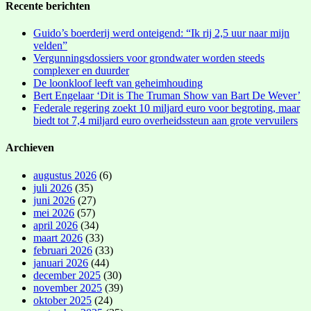
Recente berichten
Guido’s boerderij werd onteigend: “Ik rij 2,5 uur naar mijn
velden”
Vergunningsdossiers voor grondwater worden steeds
complexer en duurder
De loonkloof leeft van geheimhouding
Bert Engelaar ‘Dit is The Truman Show van Bart De Wever’
Federale regering zoekt 10 miljard euro voor begroting, maar
biedt tot 7,4 miljard euro overheidssteun aan grote vervuilers
Archieven
augustus 2026
(6)
juli 2026
(35)
juni 2026
(27)
mei 2026
(57)
april 2026
(34)
maart 2026
(33)
februari 2026
(33)
januari 2026
(44)
december 2025
(30)
november 2025
(39)
oktober 2025
(24)