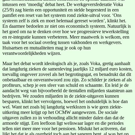
intussen een ‘moedig’ debat heet. De werkgeversfederatie Voka
(25/9) zag hierin een opportuniteit en stelde begeesterd in een
pamflet een reset van het systeem rond ziekte-uitval voor. ‘Ons
systeem zelf is ziek en moet helemaal gereset worden’, klinkt het.
En daarmee bedoelen ze niet ons economisch systeem. Natuurlijk is
het goed om na te denken over hoe we progressieve tewerkstelling
en re-integratie kunnen verbeteren. Meer maatwerk is welkom, een
taak voor het sociaal overleg tussen vakbonden en werkgevers.
Huisartsen en mutualiteiten mag je ook op hun
verantwoordelijkheden wijzen.
Maar het debat wordt ideologisch als je, zoals Voka, gretig aanhaalt
dat langdurig zieken de samenleving jaarlijks 12 miljard euro kosten,
toevallig ongeveer zoveel als het begrotingsgat, en benadrukt dat dit
onbetaalbaar en onverantwoord zou zijn. Zo schilder je zieken af als
profiteurs, schep je een sfeer van schuld en schaamte. En leid je de
aandacht weg van bijvoorbeeld de tientallen miljarden staatsteun aan
bedrijven. We zouden miljarden in de ziekte-uitgaven kunnen
besparen, klinkt het vervolgens, hoewel het onduidelijk is hoe dan
wel. Want net zoals bij langdurig werklozen is wie geen ziekte-
uitkering meer krijgt op het OCMW aangewezen. De sociale
uitgaven zullen zo in verhouding allicht minder dalen dan dat de
armoede stijgt. Een leefloon ligt weliswaar lager en die periodes
tellen niet meer mee voor het pensioen. Mislukt het activeren, dat
lijkt het dat je als overheid toch aan het saneren bent, al was het op