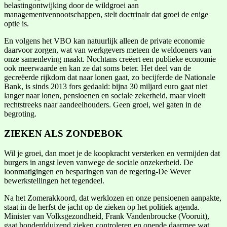
belastingontwijking door de wildgroei aan
managementvennootschappen, stelt doctrinair dat groei de enige
optie is.
En volgens het VBO kan natuurlijk alleen de private economie
daarvoor zorgen, wat van werkgevers meteen de weldoeners van
onze samenleving maakt. Nochtans creëert een publieke economie
ook meerwaarde en kan ze dat soms beter. Het deel van de
gecreëerde rijkdom dat naar lonen gaat, zo becijferde de Nationale
Bank, is sinds 2013 fors gedaald: bijna 30 miljard euro gaat niet
langer naar lonen, pensioenen en sociale zekerheid, maar vloeit
rechtstreeks naar aandeelhouders. Geen groei, wel gaten in de
begroting.
ZIEKEN ALS ZONDEBOK
Wil je groei, dan moet je de koopkracht versterken en vermijden dat
burgers in angst leven vanwege de sociale onzekerheid. De
loonmatigingen en besparingen van de regering-De Wever
bewerkstellingen het tegendeel.
Na het Zomerakkoord, dat werklozen en onze pensioenen aanpakte,
staat in de herfst de jacht op de zieken op het politiek agenda.
Minister van Volksgezondheid, Frank Vandenbroucke (Vooruit),
gaat honderdduizend zieken controleren en opende daarmee wat