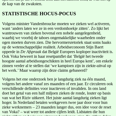
de kap van de zwaksten.
STATISTISCHE HOCUS-POCUS
Volgens minister Vandenbroucke moeten we zieken wel activeren,
want ‘anders laten we ze in een verdomhoekje zitten’. Zo lijkt het
wantrouwen van zieken bovenal een nobele aangelegenheid,
waarbij we voorbij de taboes ongemakkelijke waarheden onder
ogen moeten durven zien. Die hervormersretoriek staat soms haaks
op de wetenschappelijke realiteit. Arbeidseconoom Stijn Baert
opperde in
De Afspraak
dat België Europees koploper inactiviteit is.
Ook Voka beweert in haar resetpamflet dat ‘België het tweede
hoogste aantal arbeidsongeschikten in heel Europa kent’, om enkele
zinnen verder al te stellen dat ‘we kampioen zijn in ziekte-uitval op
het werk.’ Maar waarop zijn deze claims gebaseerd?
Volgens het ene onderzoek ben je langdurig ziek na één maand,
volgens het andere vanaf zes maanden of een jaar. Er circuleren ook
verschillende definities voor inactieven of invaliden. In ons land
doet het getal van een half miljoen zieken de ronde, louter op basis
van wat het Riziv uitkeert. Het juiste aantal langdurig zieken ligt
hoger. In Nederland betalen werkgevers twee jaar door voor hun
zieke werknemers – 23 maanden langer dus, een idee voor de reset
van Voka? – wat weer tot andere cijfers leidt. Lidstaten die hun