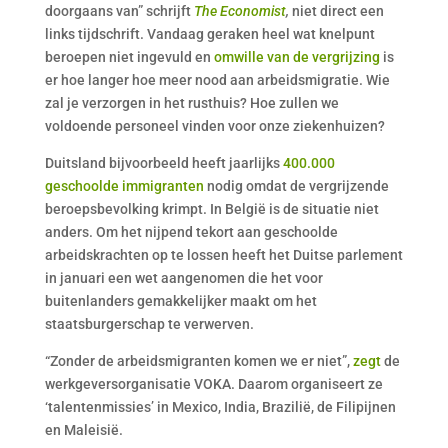
doorgaans van” schrijft
The Economist
,
niet direct een
links tijdschrift. Vandaag geraken heel wat knelpunt
beroepen niet ingevuld en
omwille van de vergrijzing
is
er hoe langer hoe meer nood aan arbeidsmigratie. Wie
zal je verzorgen in het rusthuis? Hoe zullen we
voldoende personeel vinden voor onze ziekenhuizen?
Duitsland bijvoorbeeld heeft jaarlijks
400.000
geschoolde immigranten
nodig omdat de vergrijzende
beroepsbevolking krimpt. In België is de situatie niet
anders. Om het nijpend tekort aan geschoolde
arbeidskrachten op te lossen heeft het Duitse parlement
in januari een wet aangenomen die het voor
buitenlanders gemakkelijker maakt om het
staatsburgerschap te verwerven.
“Zonder de arbeidsmigranten komen we er niet”,
zegt
de
werkgeversorganisatie VOKA. Daarom organiseert ze
‘talentenmissies’ in Mexico, India, Brazilië, de Filipijnen
en Maleisië.