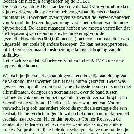
loodsen die niet zijn aangesloten bij de BTB…
De leiders van de BTB en anderen die de kaart van Vooruit trekken,
zijn ook degene die op de rem hebben gestaan tijdens de laatste
mobilisaties. Bovendien overdrijven ze bewust de ‘verworvenheden’
van Vooruit in de regeringsvorming, zoals het behoud van de index
bijvoorbeeld. De laatste maanden hebben we moeten vaststellen dat
de toepassing van de automatische indexering voor de
gezondheidswerkers (600,000 mensen) met een paar maanden werd
uitgesteld, net zoals bij andere beroepen. Zo kan het zorgpersoneel
tot 170 euro per maand mislopen bij elke overschrijding van de
spilindex.
Het is zeldzaam dat politieke verschillen in het ABVV zo aan de
oppervlakte komen.
Waarschijnlijk leven die spanningen al een hele tijd aan de top van
de vakbond, maar werden ze niet naar buiten gebracht. Beter was
geweest een openlijke democratische discussie te voeren, samen met
alle militanten, delegees en secretarissen, over de band tussen
politiek en vakbond en in het bijzonder over de verhouding tussen
Vooruit en de vakbond. De discussie over wat men van Vooruit
verwacht, legt ook iets anders bloot: de syndicale strategie die erin
bestaat, kleine ‘verbeteringen’ te willen bekomen aan fundamenteel
asociale maatregelen. Nu en dan probeert Conner Rousseau de
aandacht af te leiden met bv. de meerwaardebelasting en andere
trucjes. Zo probeert hij de indruk te scheppen dat ze nog nuttig zijn