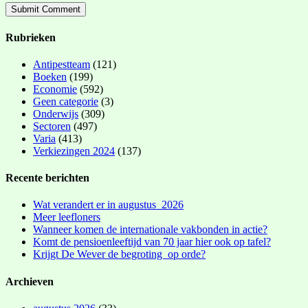
Rubrieken
Antipestteam
(121)
Boeken
(199)
Economie
(592)
Geen categorie
(3)
Onderwijs
(309)
Sectoren
(497)
Varia
(413)
Verkiezingen 2024
(137)
Recente berichten
Wat verandert er in augustus 2026
Meer leefloners
Wanneer komen de internationale vakbonden in actie?
Komt de pensioenleeftijd van 70 jaar hier ook op tafel?
Krijgt De Wever de begroting op orde?
Archieven