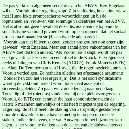
De pas verkozen algemeen secretaris van het ABVV, Bert Engelaar,
wil dat Vooruit uit de regering stapt. Zijn verklaring in een interview
met Humo lokte prompt scherpe veroordelingen uit bij de
topmannen en -vrouwen van sommige vakcentrales van het ABVV.
Het is absoluut geen toeval dat deze discussie aan de top van de
socialistische vakbond gevoerd wordt op een moment dat het sociaal
protest, na 6 maanden strijd, een tweede adem zoekt.
‘Vooruit kan niet blijven zeggen: zonder ons zou het nog erger zijn
geweest’, vindt Engelaar. Maar een aantal grote vakcentrales van het
ABVV ziet dat toch anders: ‘Als Vooruit eruit stapt, wordt het pas
echt gevaarlijk.’ lezen we in een artikel in de Knack. Er volgen een
reeks uitlatingen van Chris Reniers (ACOD), Frank Moreels (BTB)
en Alain De Temmerman van Horval, die de regeringsdeelname van
Vooruit verdedigen. Ze herhalen alledrie het afgezaagde argument:
‘Zonder hen zou het veel erger zijn’. Dat is het soort syndicalisme
waarbij de vakbond herleid wordt tot sociaal assistent of
stervensbegeleider. Zo gaan we van nederlaag naar nederlaag.
Toevallig of niet (niet dus) vinden we bij deze pleitbezorgers van
Vooruit, de BTB; een centrale die haar economische macht de
laatste 6 maanden nauwelijks of niet heeft ingezet tegen de regering.
Erger nog, de BTB heeft, de staking van 31 openlijk gesaboteerd
door de dokwerkers in de havens niet op te roepen om mee te
staken. Indien de havens, die van Antwerpen in het bijzonder, lam
lagen, is het vooral te danken aan de acties van de sluiswachters en