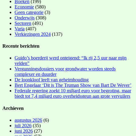
Boeken
(199)
Economie
(580)
Geen categorie
(3)
Onderwijs
(308)
Sectoren
(491)
Varia
(407)
Verkiezingen 2024
(137)
Recente berichten
Guido’s boerderij werd onteigend: “Ik rij 2,5 uur naar mijn
velden”
Vergunningsdossiers voor grondwater worden steeds
complexer en duurder
De loonkloof leeft van geheimhouding
Bert Engelaar ‘Dit is The Truman Show van Bart De Wever’
Federale regering zoekt 10 miljard euro voor begroting, maar
biedt tot 7,4 miljard euro overheidssteun aan grote vervuilers
Archieven
augustus 2026
(6)
juli 2026
(35)
juni 2026
(27)