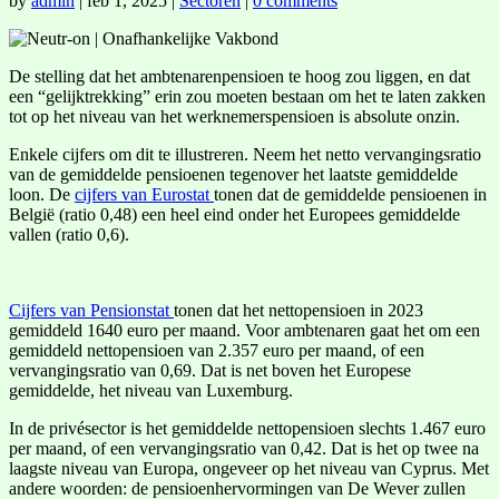
by
admin
|
feb 1, 2025
|
Sectoren
|
0 comments
De stelling dat het ambtenarenpensioen te hoog zou liggen, en dat
een “gelijktrekking” erin zou moeten bestaan om het te laten zakken
tot op het niveau van het werknemerspensioen is absolute onzin.
Enkele cijfers om dit te illustreren. Neem het netto vervangingsratio
van de gemiddelde pensioenen tegenover het laatste gemiddelde
loon. De
cijfers van Eurostat
tonen dat de gemiddelde pensioenen in
België (ratio 0,48) een heel eind onder het Europees gemiddelde
vallen (ratio 0,6).
Cijfers van Pensionstat
tonen dat het nettopensioen in 2023
gemiddeld 1640 euro per maand. Voor ambtenaren gaat het om een
gemiddeld nettopensioen van 2.357 euro per maand, of een
vervangingsratio van 0,69. Dat is net boven het Europese
gemiddelde, het niveau van Luxemburg.
In de privésector is het gemiddelde nettopensioen slechts 1.467 euro
per maand, of een vervangingsratio van 0,42. Dat is het op twee na
laagste niveau van Europa, ongeveer op het niveau van Cyprus. Met
andere woorden: de pensioenhervormingen van De Wever zullen