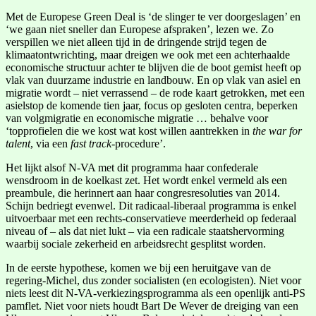
Met de Europese Green Deal is ‘de slinger te ver doorgeslagen’ en
‘we gaan niet sneller dan Europese afspraken’, lezen we. Zo
verspillen we niet alleen tijd in de dringende strijd tegen de
klimaatontwrichting, maar dreigen we ook met een achterhaalde
economische structuur achter te blijven die de boot gemist heeft op
vlak van duurzame industrie en landbouw. En op vlak van asiel en
migratie wordt – niet verrassend – de rode kaart getrokken, met een
asielstop de komende tien jaar, focus op gesloten centra, beperken
van volgmigratie en economische migratie … behalve voor
‘topprofielen die we kost wat kost willen aantrekken in
the war for
talent
, via een
fast track
-procedure’.
Het lijkt alsof N-VA met dit programma haar confederale
wensdroom in de koelkast zet. Het wordt enkel vermeld als een
preambule, die herinnert aan haar congresresoluties van 2014.
Schijn bedriegt evenwel. Dit radicaal-liberaal programma is enkel
uitvoerbaar met een rechts-conservatieve meerderheid op federaal
niveau of – als dat niet lukt – via een radicale staatshervorming
waarbij sociale zekerheid en arbeidsrecht gesplitst worden.
In de eerste hypothese, komen we bij een heruitgave van de
regering-Michel, dus zonder socialisten (en ecologisten). Niet voor
niets leest dit N-VA-verkiezingsprogramma als een openlijk anti-PS
pamflet. Niet voor niets houdt Bart De Wever de dreiging van een