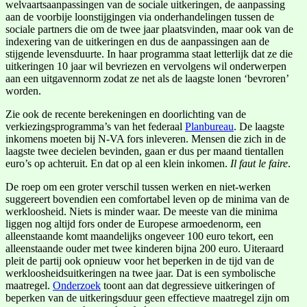
welvaartsaanpassingen van de sociale uitkeringen, de aanpassing
aan de voorbije loonstijgingen via onderhandelingen tussen de
sociale partners die om de twee jaar plaatsvinden, maar ook van de
indexering van de uitkeringen en dus de aanpassingen aan de
stijgende levensduurte. In haar programma staat letterlijk dat ze die
uitkeringen 10 jaar wil bevriezen en vervolgens wil onderwerpen
aan een uitgavennorm zodat ze net als de laagste lonen ‘bevroren’
worden.
Zie ook de recente berekeningen en doorlichting van de
verkiezingsprogramma’s van het federaal
Planbureau
. De laagste
inkomens moeten bij N-VA fors inleveren. Mensen die zich in de
laagste twee decielen bevinden, gaan er dus per maand tientallen
euro’s op achteruit. En dat op al een klein inkomen.
Il faut le faire
.
De roep om een groter verschil tussen werken en niet-werken
suggereert bovendien een comfortabel leven op de minima van de
werkloosheid. Niets is minder waar. De meeste van die minima
liggen nog altijd fors onder de Europese armoedenorm, een
alleenstaande komt maandelijks ongeveer 100 euro tekort, een
alleenstaande ouder met twee kinderen bijna 200 euro. Uiteraard
pleit de partij ook opnieuw voor het beperken in de tijd van de
werkloosheidsuitkeringen na twee jaar. Dat is een symbolische
maatregel.
Onderzoek
toont aan dat degressieve uitkeringen of
beperken van de uitkeringsduur geen effectieve maatregel zijn om