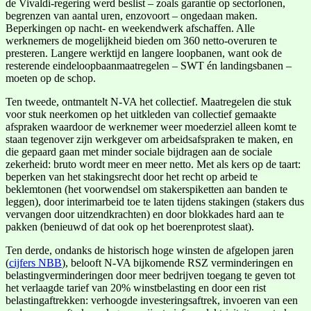
de Vivaldi-regering werd beslist – zoals garantie op sectorlonen,
begrenzen van aantal uren, enzovoort – ongedaan maken.
Beperkingen op nacht- en weekendwerk afschaffen. Alle
werknemers de mogelijkheid bieden om 360 netto-overuren te
presteren. Langere werktijd en langere loopbanen, want ook de
resterende eindeloopbaanmaatregelen – SWT én landingsbanen –
moeten op de schop.
Ten tweede, ontmantelt N-VA het collectief. Maatregelen die stuk
voor stuk neerkomen op het uitkleden van collectief gemaakte
afspraken waardoor de werknemer weer moederziel alleen komt te
staan tegenover zijn werkgever om arbeidsafspraken te maken, en
die gepaard gaan met minder sociale bijdragen aan de sociale
zekerheid: bruto wordt meer en meer netto. Met als kers op de taart:
beperken van het stakingsrecht door het recht op arbeid te
beklemtonen (het voorwendsel om stakerspiketten aan banden te
leggen), door interimarbeid toe te laten tijdens stakingen (stakers dus
vervangen door uitzendkrachten) en door blokkades hard aan te
pakken (benieuwd of dat ook op het boerenprotest slaat).
Ten derde, ondanks de historisch hoge winsten de afgelopen jaren
(
cijfers NBB
), belooft N-VA bijkomende RSZ verminderingen en
belastingverminderingen door meer bedrijven toegang te geven tot
het verlaagde tarief van 20% winstbelasting en door een rist
belastingaftrekken: verhoogde investeringsaftrek, invoeren van een