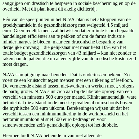
aangrijpen om drastisch te besparen in sociale bescherming en op de
overheid. Met dit plan komt dit akelig dichterbij.
Eén van de speerpunten in het N-VA-plan is het afstoppen van de
groeidynamiek in de gezondheidszorg met welgeteld 4,5 miljard
euro. Geen redelijk mens zal betwisten dat er ruimte is om bepaalde
handelingen efficiënter aan te pakken of om de farma-industrie
minder marges te bieden, maar een draconische besparing van
dergelijke omvang – die gelijkstaat met maar liefst 10% van het
totale budget gezondheidszorgen van 43 miljard – kan niet zonder te
raken aan de patiënt die nu al een vijfde van de medische kosten zelf
moet dragen.
N-VA stampt graag naar beneden. Dat is ondertussen bekend. Zo
voert ze een kruistocht tegen mensen met een uitkering of leefloon.
De vermeende afstand tussen niet-werken en werken moet, volgens
de partij, groter. N-VA sluit zich aan bij de liberale oproep van een
verschil van minstens 500 euro per maand. Klinkt aannemelijk, ware
het niet dat die afstand in de meeste gevallen al ruimschoots boven
die mythische 500 euro uitkomt. Berekeningen wijzen uit dat het
verschil tussen een minimumuitkering in de werkloosheid en het
nettominimumloon al snel 500 euro bedraagt en voor
samenwonenden zelfs gemakkelijk oploopt tot het dubbele.
Hiermee luidt N-VA het einde in van niet alleen de