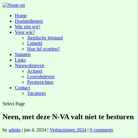
Home
Doelstellingen
Wie zijn wij?
Voor wie?
Juridische bijstand
Lidgeld
Hoe lid worden?
Statuten
Links
Nieuwsbrieven
Actueel
Lezersbrieven
Persberichten
Contact
Vacatures
Select Page
Neen, met deze N-VA valt niet te besturen
by
admin
|
jun 4, 2024
|
Verkiezingen 2024
|
0 comments