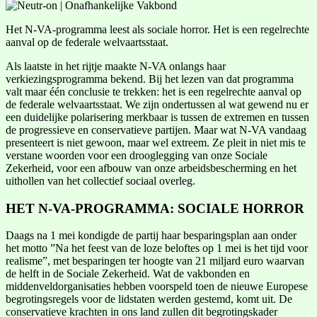
Het N-VA-programma leest als sociale horror. Het is een regelrechte
aanval op de federale welvaartsstaat.
Als laatste in het rijtje maakte N-VA onlangs haar
verkiezingsprogramma bekend. Bij het lezen van dat programma
valt maar één conclusie te trekken: het is een regelrechte aanval op
de federale welvaartsstaat. We zijn ondertussen al wat gewend nu er
een duidelijke polarisering merkbaar is tussen de extremen en tussen
de progressieve en conservatieve partijen. Maar wat N-VA vandaag
presenteert is niet gewoon, maar wel extreem. Ze pleit in niet mis te
verstane woorden voor een drooglegging van onze Sociale
Zekerheid, voor een afbouw van onze arbeidsbescherming en het
uithollen van het collectief sociaal overleg.
HET N-VA-PROGRAMMA: SOCIALE HORROR
Daags na 1 mei kondigde de partij haar besparingsplan aan onder
het motto ”Na het feest van de loze beloftes op 1 mei is het tijd voor
realisme”, met besparingen ter hoogte van 21 miljard euro waarvan
de helft in de Sociale Zekerheid. Wat de vakbonden en
middenveldorganisaties hebben voorspeld toen de nieuwe Europese
begrotingsregels voor de lidstaten werden gestemd, komt uit. De
conservatieve krachten in ons land zullen dit begrotingskader