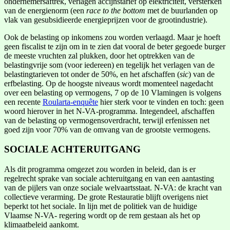
ondernemersaftrek, verlagen accijnstarief op elektriciteit, versterken
van de energienorm (een
race to the bottom
met de buurlanden op
vlak van gesubsidieerde energieprijzen voor de grootindustrie).
Ook de belasting op inkomens zou worden verlaagd. Maar je hoeft
geen fiscalist te zijn om in te zien dat vooral de beter gegoede burger
de meeste vruchten zal plukken, door het optrekken van de
belastingvrije som (voor iedereen) en tegelijk het verlagen van de
belastingtarieven tot onder de 50%, en het afschaffen (
sic
) van de
erfbelasting. Op de hoogste niveaus wordt momenteel nagedacht
over een belasting op vermogens, 7 op de 10 Vlamingen is volgens
een recente
Roularta-enquête
hier sterk voor te vinden en toch: geen
woord hierover in het N-VA-programma. Integendeel, afschaffen
van de belasting op vermogensoverdracht, terwijl erfenissen net
goed zijn voor 70% van de omvang van de grootste vermogens.
SOCIALE ACHTERUITGANG
Als dit programma omgezet zou worden in beleid, dan is er
regelrecht sprake van sociale achteruitgang en van een aantasting
van de pijlers van onze sociale welvaartsstaat. N-VA: de kracht van
collectieve verarming. De grote Restauratie blijft overigens niet
beperkt tot het sociale. In lijn met de politiek van de huidige
Vlaamse N-VA- regering wordt op de rem gestaan als het op
klimaatbeleid aankomt.