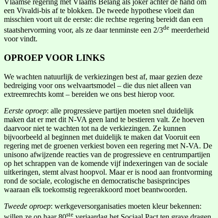
Vlaamse regering met Vlaams Belang als joker achter de hand om
een Vivaldi-bis af te blokken. De tweede hypothese vloeit dan
misschien voort uit de eerste: die rechtse regering bereidt dan een
de
staatshervorming voor, als ze daar tenminste een 2/3
meerderheid
voor vindt.
OPROEP VOOR LINKS
We wachten natuurlijk de verkiezingen best af, maar gezien deze
bedreiging voor ons welvaartsmodel – die dus niet alleen van
extreemrechts komt – bereiden we ons best hierop voor.
Eerste oproep
: alle progressieve partijen moeten snel duidelijk
maken dat er met dit N-VA geen land te bestieren valt. Ze hoeven
daarvoor niet te wachten tot na de verkiezingen. Ze kunnen
bijvoorbeeld al beginnen met duidelijk te maken dat Vooruit een
regering met de groenen verkiest boven een regering met N-VA. De
unisono afwijzende reacties van de progressieve en centrumpartijen
op het schrappen van de komende vijf indexeringen van de sociale
uitkeringen, stemt alvast hoopvol. Maar er is nood aan frontvorming
rond de sociale, ecologische en democratische basisprincipes
waaraan elk toekomstig regeerakkoord moet beantwoorden.
Tweede oproep
: werkgeversorganisaties moeten kleur bekennen:
ste
willen ze op haar 80
verjaardag het Sociaal Pact ten grave dragen