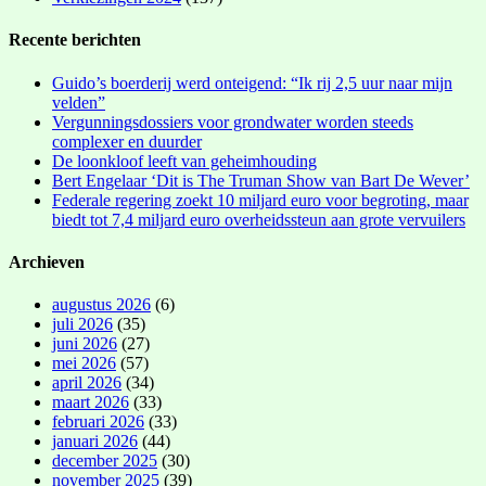
Recente berichten
Guido’s boerderij werd onteigend: “Ik rij 2,5 uur naar mijn
velden”
Vergunningsdossiers voor grondwater worden steeds
complexer en duurder
De loonkloof leeft van geheimhouding
Bert Engelaar ‘Dit is The Truman Show van Bart De Wever’
Federale regering zoekt 10 miljard euro voor begroting, maar
biedt tot 7,4 miljard euro overheidssteun aan grote vervuilers
Archieven
augustus 2026
(6)
juli 2026
(35)
juni 2026
(27)
mei 2026
(57)
april 2026
(34)
maart 2026
(33)
februari 2026
(33)
januari 2026
(44)
december 2025
(30)
november 2025
(39)