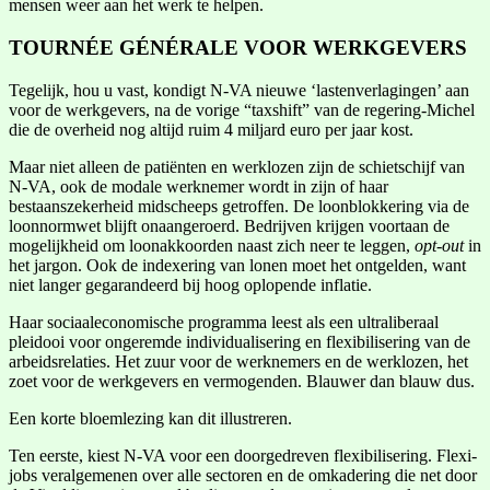
mensen weer aan het werk te helpen.
TOURNÉE GÉNÉRALE VOOR WERKGEVERS
Tegelijk, hou u vast, kondigt N-VA nieuwe ‘lastenverlagingen’ aan
voor de werkgevers, na de vorige “taxshift” van de regering-Michel
die de overheid nog altijd ruim 4 miljard euro per jaar kost.
Maar niet alleen de patiënten en werklozen zijn de schietschijf van
N-VA, ook de modale werknemer wordt in zijn of haar
bestaanszekerheid midscheeps getroffen. De loonblokkering via de
loonnormwet blijft onaangeroerd. Bedrijven krijgen voortaan de
mogelijkheid om loonakkoorden naast zich neer te leggen,
opt-out
in
het jargon. Ook de indexering van lonen moet het ontgelden, want
niet langer gegarandeerd bij hoog oplopende inflatie.
Haar sociaaleconomische programma leest als een ultraliberaal
pleidooi voor ongeremde individualisering en flexibilisering van de
arbeidsrelaties. Het zuur voor de werknemers en de werklozen, het
zoet voor de werkgevers en vermogenden. Blauwer dan blauw dus.
Een korte bloemlezing kan dit illustreren.
Ten eerste, kiest N-VA voor een doorgedreven flexibilisering. Flexi-
jobs veralgemenen over alle sectoren en de omkadering die net door