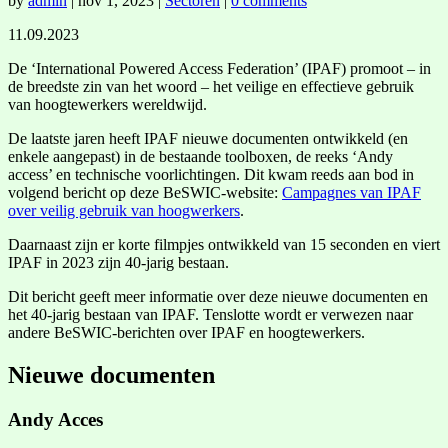
by
admin
|
nov 1, 2023
|
Sectoren
|
0 comments
11.09.2023
De ‘International Powered Access Federation’ (IPAF) promoot – in
de breedste zin van het woord – het veilige en effectieve gebruik
van hoogtewerkers wereldwijd.
De laatste jaren heeft IPAF nieuwe documenten ontwikkeld (en
enkele aangepast) in de bestaande toolboxen, de reeks ‘Andy
access’ en technische voorlichtingen. Dit kwam reeds aan bod in
volgend bericht op deze BeSWIC-website:
Campagnes van IPAF
over veilig gebruik van hoogwerkers
.
Daarnaast zijn er korte filmpjes ontwikkeld van 15 seconden en viert
IPAF in 2023 zijn 40-jarig bestaan.
Dit bericht geeft meer informatie over deze nieuwe documenten en
het 40-jarig bestaan van IPAF. Tenslotte wordt er verwezen naar
andere BeSWIC-berichten over IPAF en hoogtewerkers.
Nieuwe documenten
Andy Acces