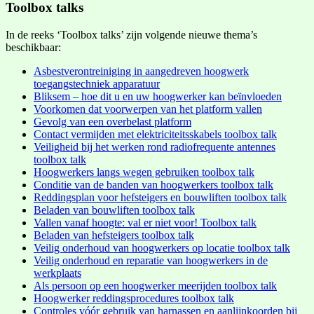
Toolbox talks
In de reeks ‘Toolbox talks’ zijn volgende nieuwe thema’s
beschikbaar:
Asbestverontreiniging in aangedreven hoogwerk
toegangstechniek apparatuur
Bliksem – hoe dit u en uw hoogwerker kan beïnvloeden
Voorkomen dat voorwerpen van het platform vallen
Gevolg van een overbelast platform
Contact vermijden met elektriciteitsskabels toolbox talk
Veiligheid bij het werken rond radiofrequente antennes
toolbox talk
Hoogwerkers langs wegen gebruiken toolbox talk
Conditie van de banden van hoogwerkers toolbox talk
Reddingsplan voor hefsteigers en bouwliften toolbox talk
Beladen van bouwliften toolbox talk
Vallen vanaf hoogte: val er niet voor! Toolbox talk
Beladen van hefsteigers toolbox talk
Veilig onderhoud van hoogwerkers op locatie toolbox talk
Veilig onderhoud en reparatie van hoogwerkers in de
werkplaats
Als persoon op een hoogwerker meerijden toolbox talk
Hoogwerker reddingsprocedures toolbox talk
Controles vóór gebruik van harnassen en aanlijnkoorden bij