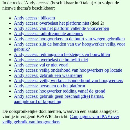
In de reeks ‘Andy access’ (beschikbaar in 9 talen) zijn volgende
nieuwe thema’s beschikbaar:
Andy access : bliksem
Andy access: overbelast het platform niet
(deel 2)
Andy access: van het platform vallende voorwerpen
Andy access: radiofrequente antennes
Andy access: hoogwerkers in de buurt van wegen gebruiken
Andy access: zijn de banden van uw hoogwerker veilig voor
gebruik?
Andy access: reddingsplan hefsteigers en bouwliften
Andy access: overbelast de bouwlift niet
Andy access: val er niet voor!
Andy access: veilig onderhoud van hoogwerkers op locatie
Andy access: gebruik een waarnemer
Andy access: veilig werkplaatsonderhoud van hoogwerkers
Andy access: personen op het platform
Andy access: hoogwerker redding vanaf de grond
Andy access: gebruik geen beschadigd(e) harnas,
aanlijnkoord of koppeling
De oorspronkelijke documenten, waarvan een aantal aangepast,
vind je in volgend BeSWIC-bericht:
Campagnes van IPAF over
veilig gebruik van hoogwerkers
.