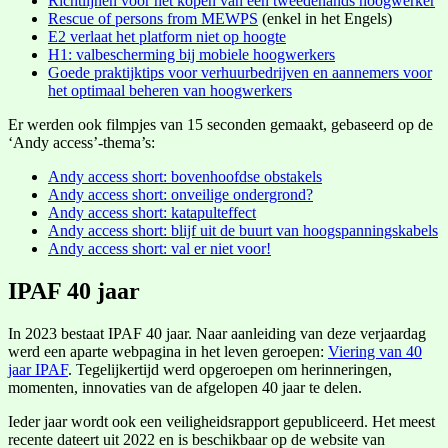
Richtlijnen voor het kopen van een tweedehands hoogwerker
Rescue of persons from MEWPS
(enkel in het Engels)
E2 verlaat het platform niet op hoogte
H1: valbescherming bij mobiele hoogwerkers
Goede praktijktips voor verhuurbedrijven en aannemers voor
het optimaal beheren van hoogwerkers
Er werden ook filmpjes van 15 seconden gemaakt, gebaseerd op de
‘Andy access’-thema’s:
Andy access short: bovenhoofdse obstakels
Andy access short: onveilige ondergrond?
Andy access short: katapulteffect
Andy access short: blijf uit de buurt van hoogspanningskabels
Andy access short: val er niet voor!
IPAF 40 jaar
In 2023 bestaat IPAF 40 jaar. Naar aanleiding van deze verjaardag
werd een aparte webpagina in het leven geroepen:
Viering van 40
jaar IPAF
. Tegelijkertijd werd opgeroepen om herinneringen,
momenten, innovaties van de afgelopen 40 jaar te delen.
Ieder jaar wordt ook een veiligheidsrapport gepubliceerd. Het meest
recente dateert uit 2022 en is beschikbaar op de website van