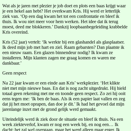
Wat als je jaren met plezier je job doet en plots een baas krijgt waar
je een hekel aan hebt? Het overkwam Kris. Hij werd er letterlijk
ziek van. ‘Op een dag kwam het tot een confrontatie en bleef ik
thuis. Ik wou niet meer voor hem werken. Het idee dat ik terug
moest, deed me blokkeren.’ Dankzij loopbaanbegeleiding krabbelde
Kris overeind.
Kris (52 jaar) vertelt: ‘Ik werkte bij een glashandel als glasplaatser.
Ik deed mijn job met hart en ziel. Raam gebarsten? Dan plaatste ik
een nieuw raam. Een glazen binnendeur nodig? Ik kwam ze
installeren. Mijn klanten zagen me graag komen en waren me
dankbaar.’
Geen respect
Na 22 jaar kwam er een einde aan Kris’ werkplezier. ‘Het klikte
niet met mijn nieuwe baas. En dat is nog zacht uitgedrukt. Hij hield
totaal geen rekening met me en toonde geen respect. Zo zei hij ooit
eens tegen me: ‘Ik ben de baas. Als ik een papier laat vallen en zeg
dat jij het moet oprapen, dan doe je dit.’ Ik had het gevoel dat mijn
jarenlange inzet met de grond gelijk werd gemaakt.
Uiteindelijk werd ik ziek door de situatie en bleef ik thuis. Na een
week ziekteverlof, kwam er nog een week bij, en nog een… Ik
dacht: het zal wel overgaan, maar het werd alleen maar erger. Ik