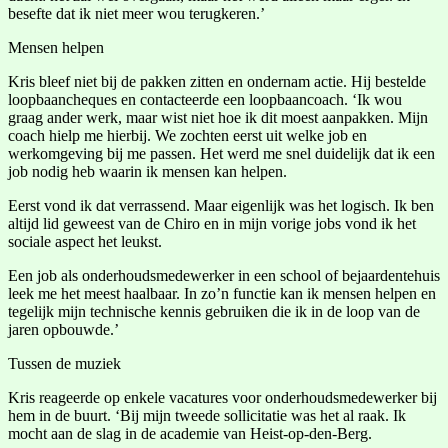
besefte dat ik niet meer wou terugkeren.’
Mensen helpen
Kris bleef niet bij de pakken zitten en ondernam actie. Hij bestelde
loopbaancheques en contacteerde een loopbaancoach. ‘Ik wou
graag ander werk, maar wist niet hoe ik dit moest aanpakken. Mijn
coach hielp me hierbij. We zochten eerst uit welke job en
werkomgeving bij me passen. Het werd me snel duidelijk dat ik een
job nodig heb waarin ik mensen kan helpen.
Eerst vond ik dat verrassend. Maar eigenlijk was het logisch. Ik ben
altijd lid geweest van de Chiro en in mijn vorige jobs vond ik het
sociale aspect het leukst.
Een job als onderhoudsmedewerker in een school of bejaardentehuis
leek me het meest haalbaar. In zo’n functie kan ik mensen helpen en
tegelijk mijn technische kennis gebruiken die ik in de loop van de
jaren opbouwde.’
Tussen de muziek
Kris reageerde op enkele vacatures voor onderhoudsmedewerker bij
hem in de buurt. ‘Bij mijn tweede sollicitatie was het al raak. Ik
mocht aan de slag in de academie van Heist-op-den-Berg.