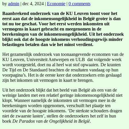
by
admin
|
dec 4, 2024
|
Economie
|
0 comments
Baanbrekend onderzoek van de KU Leuven toont voor het
eerst aan dat de inkomensongelijkheid in België groter is dan
tot nu toe geschat. Voor het eerst werden inkomsten uit
vermogens in kaart gebracht en meegenomen in de
berekeningen van de inkomensongelijkheid. Uit het onderzoek
blijkt ook dat de hoogste inkomens verhoudingsgewijs minder
belastingen betalen dan wie het minst verdient.
Het gezamenlijk onderzoek van toonaangevende economen van de
KU Leuven, Universiteit Antwerpen en ULB dat volgende week
wordt voorgesteld, doet nu al heel wat stof opwaaien. De kranten
De Tijd en De Standaard brachten de resultaten vandaag op hun
voorpagina’s. Het is de eerste keer dat onderzoekers erin geslaagd
zijn het inkomen uit vermogen in kaart te brengen.
Uit het onderzoek blijkt dat het beeld van België als een van de
weinige landen met een relatief geringe inkomensongelijkheid niet
klopt. Wanneer namelijk de inkomsten uit vermogen mee in de
berekeningen worden opgenomen, verschuift het plaatje ten
voordele van de hoogste inkomens. ‘De sterkste schouders dragen
niet de zwaarste lasten’, stellen de onderzoekers het zelf in hun
boek
De Paradox van de Ongelijkheid in België
.