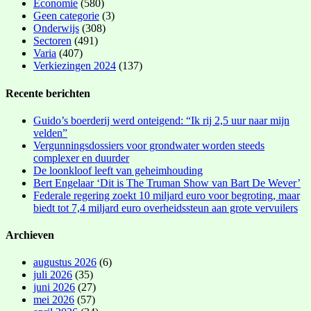
Economie
(580)
Geen categorie
(3)
Onderwijs
(308)
Sectoren
(491)
Varia
(407)
Verkiezingen 2024
(137)
Recente berichten
Guido’s boerderij werd onteigend: “Ik rij 2,5 uur naar mijn
velden”
Vergunningsdossiers voor grondwater worden steeds
complexer en duurder
De loonkloof leeft van geheimhouding
Bert Engelaar ‘Dit is The Truman Show van Bart De Wever’
Federale regering zoekt 10 miljard euro voor begroting, maar
biedt tot 7,4 miljard euro overheidssteun aan grote vervuilers
Archieven
augustus 2026
(6)
juli 2026
(35)
juni 2026
(27)
mei 2026
(57)