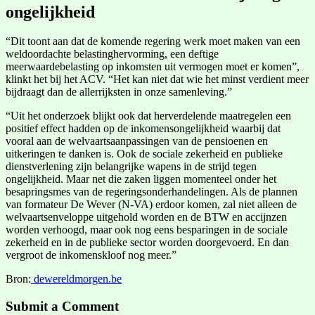
ongelijkheid
“Dit toont aan dat de komende regering werk moet maken van een
weldoordachte belastinghervorming, een deftige
meerwaardebelasting op inkomsten uit vermogen moet er komen”,
klinkt het bij het ACV. “Het kan niet dat wie het minst verdient meer
bijdraagt dan de allerrijksten in onze samenleving.”
“Uit het onderzoek blijkt ook dat herverdelende maatregelen een
positief effect hadden op de inkomensongelijkheid waarbij dat
vooral aan de welvaartsaanpassingen van de pensioenen en
uitkeringen te danken is. Ook de sociale zekerheid en publieke
dienstverlening zijn belangrijke wapens in de strijd tegen
ongelijkheid. Maar net die zaken liggen momenteel onder het
besapringsmes van de regeringsonderhandelingen. Als de plannen
van formateur De Wever (N-VA) erdoor komen, zal niet alleen de
welvaartsenveloppe uitgehold worden en de BTW en accijnzen
worden verhoogd, maar ook nog eens besparingen in de sociale
zekerheid en in de publieke sector worden doorgevoerd. En dan
vergroot de inkomenskloof nog meer.”
Bron:
dewereldmorgen.be
Submit a Comment