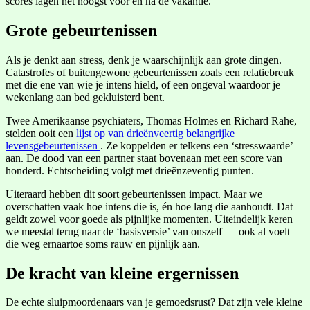
scores lagen het hoogst vóór en na de vakantie.
Grote gebeurtenissen
Als je denkt aan stress, denk je waarschijnlijk aan grote dingen.
Catastrofes of buitengewone gebeurtenissen zoals een relatiebreuk
met die ene van wie je intens hield, of een ongeval waardoor je
wekenlang aan bed gekluisterd bent.
Twee Amerikaanse psychiaters, Thomas Holmes en Richard Rahe,
stelden ooit een
lijst op van drieënveertig belangrijke
levensgebeurtenissen
. Ze koppelden er telkens een ‘stresswaarde’
aan. De dood van een partner staat bovenaan met een score van
honderd. Echtscheiding volgt met drieënzeventig punten.
Uiteraard hebben dit soort gebeurtenissen impact. Maar we
overschatten vaak hoe intens die is, én hoe lang die aanhoudt. Dat
geldt zowel voor goede als pijnlijke momenten. Uiteindelijk keren
we meestal terug naar de ‘basisversie’ van onszelf — ook al voelt
die weg ernaartoe soms rauw en pijnlijk aan.
De kracht van kleine ergernissen
De echte sluipmoordenaars van je gemoedsrust? Dat zijn vele kleine