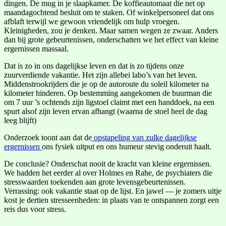
dingen. De mug in je slaapkamer. De koffieautomaat die net op
maandagochtend besluit om te staken. Of winkelpersoneel dat ons
afblaft terwijl we gewoon vriendelijk om hulp vroegen.
Kleinigheden, zou je denken. Maar samen wegen ze zwaar. Anders
dan bij grote gebeurtenissen, onderschatten we het effect van kleine
ergernissen massaal.
Dat is zo in ons dagelijkse leven en dat is zo tijdens onze
zuurverdiende vakantie. Het zijn allebei labo’s van het leven.
Middenstrookrijders die je op de autoroute du soleil kilometer na
kilometer hinderen. Op bestemming aangekomen de buurman die
om 7 uur ’s ochtends zijn ligstoel claimt met een handdoek, na een
spurt alsof zijn leven ervan afhangt (waarna de stoel heel de dag
leeg blijft)
Onderzoek toont aan dat de
opstapeling van zulke dagelijkse
ergernissen
ons fysiek uitput en ons humeur stevig onderuit haalt.
De conclusie? Onderschat nooit de kracht van kleine ergernissen.
We hadden het eerder al over Holmes en Rahe, de psychiaters die
stresswaarden toekenden aan grote levensgebeurtenissen.
Verrassing: ook vakantie staat op de lijst. En jawel — je zomers uitje
kost je dertien stresseenheden: in plaats van te ontspannen zorgt een
reis dus voor stress.