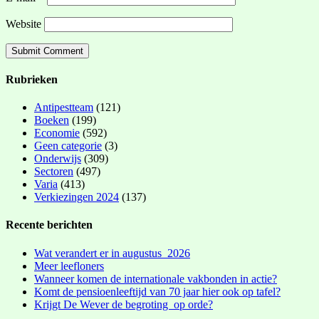
Website
Rubrieken
Antipestteam
(121)
Boeken
(199)
Economie
(592)
Geen categorie
(3)
Onderwijs
(309)
Sectoren
(497)
Varia
(413)
Verkiezingen 2024
(137)
Recente berichten
Wat verandert er in augustus 2026
Meer leefloners
Wanneer komen de internationale vakbonden in actie?
Komt de pensioenleeftijd van 70 jaar hier ook op tafel?
Krijgt De Wever de begroting op orde?