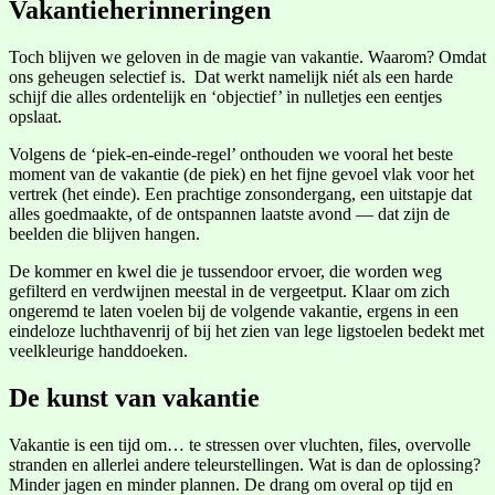
Vakantieherinneringen
Toch blijven we geloven in de magie van vakantie. Waarom? Omdat
ons geheugen selectief is. Dat werkt namelijk niét als een harde
schijf die alles ordentelijk en ‘objectief’ in nulletjes een eentjes
opslaat.
Volgens de ‘piek-en-einde-regel’ onthouden we vooral het beste
moment van de vakantie (de piek) en het fijne gevoel vlak voor het
vertrek (het einde). Een prachtige zonsondergang, een uitstapje dat
alles goedmaakte, of de ontspannen laatste avond — dat zijn de
beelden die blijven hangen.
De kommer en kwel die je tussendoor ervoer, die worden weg
gefilterd en verdwijnen meestal in de vergeetput. Klaar om zich
ongeremd te laten voelen bij de volgende vakantie, ergens in een
eindeloze luchthavenrij of bij het zien van lege ligstoelen bedekt met
veelkleurige handdoeken.
De kunst van vakantie
Vakantie is een tijd om… te stressen over vluchten, files, overvolle
stranden en allerlei andere teleurstellingen. Wat is dan de oplossing?
Minder jagen en minder plannen. De drang om overal op tijd en