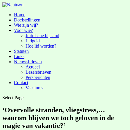
Home
Doelstellingen
Wie zijn wij?
Voor wie?
Juridische bijstand
Lidgeld
Hoe lid worden?
Statuten
Links
Nieuwsbrieven
Actueel
Lezersbrieven
Persberichten
Contact
Vacatures
Select Page
‘Overvolle stranden, vliegstress,…
waarom blijven we toch geloven in de
magie van vakantie?’