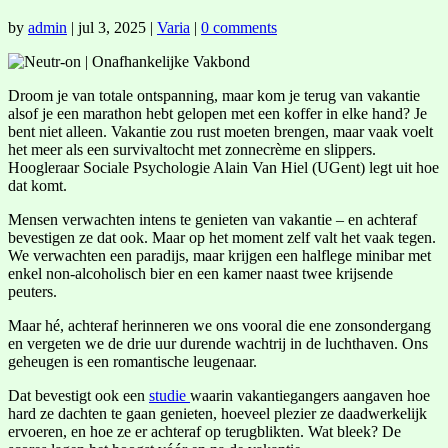
by
admin
|
jul 3, 2025
|
Varia
|
0 comments
Droom je van totale ontspanning, maar kom je terug van vakantie
alsof je een marathon hebt gelopen met een koffer in elke hand? Je
bent niet alleen. Vakantie zou rust moeten brengen, maar vaak voelt
het meer als een survivaltocht met zonnecrème en slippers.
Hoogleraar Sociale Psychologie Alain Van Hiel (UGent) legt uit hoe
dat komt.
Mensen verwachten intens te genieten van vakantie – en achteraf
bevestigen ze dat ook. Maar op het moment zelf valt het vaak tegen.
We verwachten een paradijs, maar krijgen een halflege minibar met
enkel non-alcoholisch bier en een kamer naast twee krijsende
peuters.
Maar hé, achteraf herinneren we ons vooral die ene zonsondergang
en vergeten we de drie uur durende wachtrij in de luchthaven. Ons
geheugen is een romantische leugenaar.
Dat bevestigt ook een
studie
waarin vakantiegangers aangaven hoe
hard ze dachten te gaan genieten, hoeveel plezier ze daadwerkelijk
ervoeren, en hoe ze er achteraf op terugblikten. Wat bleek? De