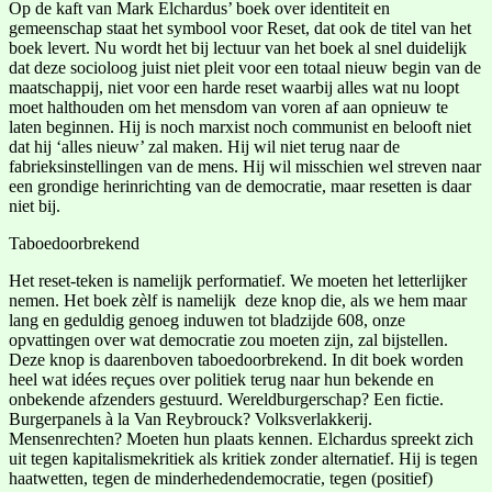
Op de kaft van Mark Elchardus’ boek over identiteit en
gemeenschap staat het symbool voor Reset, dat ook de titel van het
boek levert. Nu wordt het bij lectuur van het boek al snel duidelijk
dat deze socioloog juist niet pleit voor een totaal nieuw begin van de
maatschappij, niet voor een harde reset waarbij alles wat nu loopt
moet halthouden om het mensdom van voren af aan opnieuw te
laten beginnen. Hij is noch marxist noch communist en belooft niet
dat hij ‘alles nieuw’ zal maken. Hij wil niet terug naar de
fabrieksinstellingen van de mens. Hij wil misschien wel streven naar
een grondige herinrichting van de democratie, maar resetten is daar
niet bij.
Taboedoorbrekend
Het reset-teken is namelijk performatief. We moeten het letterlijker
nemen. Het boek zèlf is namelijk deze knop die, als we hem maar
lang en geduldig genoeg induwen tot bladzijde 608, onze
opvattingen over wat democratie zou moeten zijn, zal bijstellen.
Deze knop is daarenboven taboedoorbrekend. In dit boek worden
heel wat idées reçues over politiek terug naar hun bekende en
onbekende afzenders gestuurd. Wereldburgerschap? Een fictie.
Burgerpanels à la Van Reybrouck? Volksverlakkerij.
Mensenrechten? Moeten hun plaats kennen. Elchardus spreekt zich
uit tegen kapitalismekritiek als kritiek zonder alternatief. Hij is tegen
haatwetten, tegen de minderhedendemocratie, tegen (positief)