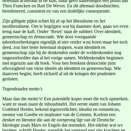
helemaal achteraan in de klas, maar geeft daarentegen een pluim aan
Theo Francken en Bart De Wever. En dit allemaal doodnuchter,
beredeneerd, consistent en van een dodelijke consequentie.
Zijn giftigste pijlen schiet hij af op het liberalisme en het
neoliberalisme. Om te begrijpen wat hij daarmee doet, gaan we even
terug naar de kaft. Onder ‘Reset’ staat de subtitel: Over identiteit,
gemeenschap en democratie. Wie door voorgaande
taboedoorbrekingen eigenlijk al niet verder wou lezen maar het toch
deed, zou hier beter helemaal stoppen, want identiteit en
gemeenschap zijn bij de denkenden onder de weldenkenden nog
ongeoorloofder dan al het vorige samen. Weldenkenden beginnen
met tegenzin aan dit boek. Voor hen betekent democratie juist
afwezigheid van vieze ideeën als identiteit en gemeenschap. Wie
daarover begint, heeft zichzelf al uit de kringen der prudenten
gesloten.
Tegendraadse motto’s
Maar dan die motto’s! Een potentiële koper moet die toch opmerken,
want ze staan naast de inhoudstafel. Het eerste stamt van Johann
Gottfried Herder, bekend tegenverlichter, idealist en romanticus,
mentor van Goethe en inspirator van de Grimms. Kortom een
denker en literator die aan de oorsprong ligt van de Deutsche
Ideologie zoals Marx en Engels dat noemden. Het edelste wat we
bezitten, schrijft Herder, namelijk het verstand met zijn krachten en