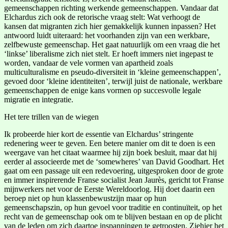
gemeenschappen richting werkende gemeenschappen. Vandaar dat
Elchardus zich ook de retorische vraag stelt: Wat verhoogt de
kansen dat migranten zich hier gemakkelijk kunnen inpassen? Het
antwoord luidt uiteraard: het voorhanden zijn van een werkbare,
zelfbewuste gemeenschap. Het gaat natuurlijk om een vraag die het
‘linkse’ liberalisme zich niet stelt. Er hoeft immers niet ingepast te
worden, vandaar de vele vormen van apartheid zoals
multiculturalisme en pseudo-diversiteit in ‘kleine gemeenschappen’,
gevoed door ‘kleine identiteiten’, terwijl juist de nationale, werkbare
gemeenschappen de enige kans vormen op succesvolle legale
migratie en integratie.
Het tere trillen van de wiegen
Ik probeerde hier kort de essentie van Elchardus’ stringente
redenering weer te geven. Een betere manier om dit te doen is een
weergave van het citaat waarmee hij zijn boek besluit, maar dat hij
eerder al associeerde met de ‘somewheres’ van David Goodhart. Het
gaat om een passage uit een redevoering, uitgesproken door de grote
en immer inspirerende Franse socialist Jean Jaurès, gericht tot Franse
mijnwerkers net voor de Eerste Wereldoorlog. Hij doet daarin een
beroep niet op hun klassenbewustzijn maar op hun
gemeenschapszin, op hun gevoel voor traditie en continuïteit, op het
recht van de gemeenschap ook om te blijven bestaan en op de plicht
van de leden om zich daartoe inspanningen te getroosten. Ziehier het