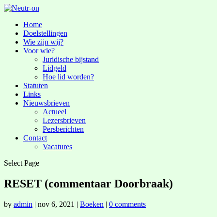
Home
Doelstellingen
Wie zijn wij?
Voor wie?
Juridische bijstand
Lidgeld
Hoe lid worden?
Statuten
Links
Nieuwsbrieven
Actueel
Lezersbrieven
Persberichten
Contact
Vacatures
Select Page
RESET (commentaar Doorbraak)
by
admin
|
nov 6, 2021
|
Boeken
|
0 comments