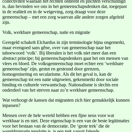
collectiviteit waaraan het rechten ontleent en plichten verschuldigd
is, dan bevinden we ons in het gemeenschapsdenken dat, toegepast
in de realiteit en in de wetgeving, zorg draagt voor deze
gemeenschap – met een zorg waarvan alle andere zorgen afgeleid
zijn.
Volk, werkbare gemeenschap, natie en migratie
Geregeld schakelt Elchardus in zijn terminologie bijna ongemerkt,
maar evengoed sans gêne, over van gemeenschap naar het
taboewoord ‘volk’. Bij liberalen is het volk niet meer dan een
abstract principe; bij gemeenschapsdenkers gaat het om mensen van
vlees en bloed. De volksgemeenschap moet echter een ‘werkbare
gemeenschap’ zijn, gestut en gesteund door grenzen,
homogenisering en secularisme. Als dit het geval is, kan de
gemeenschap tot een natie uitgroeien, gekenmerkt door sociale
binding en culturele verwantschap. Nationalisme is slechts een
onderdeel van het streven naar zo’n werkbare gemeenschap.
Wat verhoogt de kansen dat migranten zich hier gemakkelijk kunnen
inpassen?
Mensen over de hele wereld hebben een fijne neus voor wat
werkbaar is en niet. Deze eigenschap is een van de beste legitimaties
voor het bestaan van de democratie. De ‘grote trek’ die de
wereldmigratie tenslotte is, is een trek vanuit falende