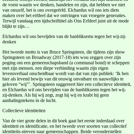
de vorm waarin we denken, handelen en zijn, dat hebben we niet
van onszelf, het is ons overgeërfd. Elchardus wil ons iets diets
maken over het erfdeel dat we ontvingen van vroegere generaties.
Terwijl vandaag een tijdschrifttitel als Ons Erfdeel juist uit de mode
blijkt te zijn…
Elchardus wil ons bevrijden van de banbliksems tegen het wij-zij-
denken
Het tweede motto is van Bruce Springsteen, die tijdens zijn show
Springsteen on Broadway (2017-18) iets wou zeggen over zijn
poging om een gemeenschapsband (a communal bond) te scheppen
met zijn mensen, een diepe verbinding waarin zijn eigen
levensverhaal onscheidbaar wordt van dat van zijn publiek: ‘Ik ben
hier als levend bewijs van dit eeuwig onvatbare en nauwelijks te
geloven “wij”’. Springsteen suggereert hier een collectieve identiteit,
en Elchardus wil ons bevrijden van de banbliksems tegen het wij-
zij-denken. Als hij wij zegt, zegt hij wij en krabt hij geen
aanhalingstekens in de lucht.
Collectieve identiteiten
Van de vier grote delen in dit boek gaat het eerste inderdaad over
identiteit en identificatie, en het tweede over soorten van collectief
identiteits-streven naar gemeenschappen. Beide veronderstellen