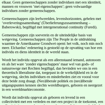
elkaar. Geen gemeenschappen zonder individuen met een identiteit,
mannen en vrouwen ‘met eigenschappen’; geen volwaardige
individuen zonder gemeenschappen.
Gemeenschappen zijn leefwerelden, levenshorizonten, gehelen met
‘overleveringssamenhang’ (Überlieferungszusammenhang –
Baberowski), begiftigd met intergenerational continuity (Furedi).
Gemeenschappen zijn soeverein en de uiteindelijke basis van
wetgeving. Gemeenschappen zijn The People in de uitdrukking
waarmee de Amerikaanse Grondwet opent: het volk, noch min noch
meer. Elchardus’ redenering is gestoeld op de opvatting van hoe een
individu en diens identiteit in de wereld staan.
Wordt het individu opgevat als een alleenstaand iemand, autonoom
en als het ware ‘zonder eigenschappen’ maar wel van gods- of
natuurswege met Rechten begiftigd, dan bevinden we ons in een
theoretisch liberalisme dat, toegepast in de werkelijkheid en in de
wetgeving, slechts individuen en minderheden ziet en vooral voor
deze beide zorg draagt. (Neo)liberale politiek en (neo)liberale
uitgangspunten kennen slechts wereldburgers, geboren en neergezet
in een wereldmarkteconomie.
Wordt dat individu opgevat als geboren en levend in een
collectiviteit met een verleden en met een project in de toekomst, een