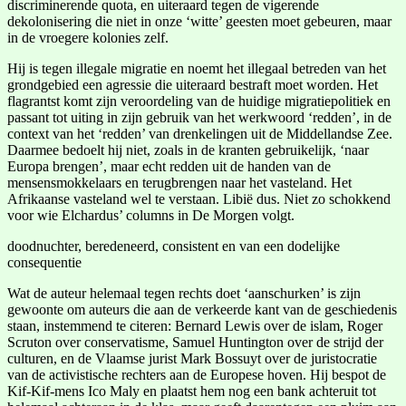
discriminerende quota, en uiteraard tegen de vigerende
dekolonisering die niet in onze ‘witte’ geesten moet gebeuren, maar
in de vroegere kolonies zelf.
Hij is tegen illegale migratie en noemt het illegaal betreden van het
grondgebied een agressie die uiteraard bestraft moet worden. Het
flagrantst komt zijn veroordeling van de huidige migratiepolitiek en
passant tot uiting in zijn gebruik van het werkwoord ‘redden’, in de
context van het ‘redden’ van drenkelingen uit de Middellandse Zee.
Daarmee bedoelt hij niet, zoals in de kranten gebruikelijk, ‘naar
Europa brengen’, maar echt redden uit de handen van de
mensensmokkelaars en terugbrengen naar het vasteland. Het
Afrikaanse vasteland wel te verstaan. Libië dus. Niet zo schokkend
voor wie Elchardus’ columns in De Morgen volgt.
doodnuchter, beredeneerd, consistent en van een dodelijke
consequentie
Wat de auteur helemaal tegen rechts doet ‘aanschurken’ is zijn
gewoonte om auteurs die aan de verkeerde kant van de geschiedenis
staan, instemmend te citeren: Bernard Lewis over de islam, Roger
Scruton over conservatisme, Samuel Huntington over de strijd der
culturen, en de Vlaamse jurist Mark Bossuyt over de juristocratie
van de activistische rechters aan de Europese hoven. Hij bespot de
Kif-Kif-mens Ico Maly en plaatst hem nog een bank achteruit tot