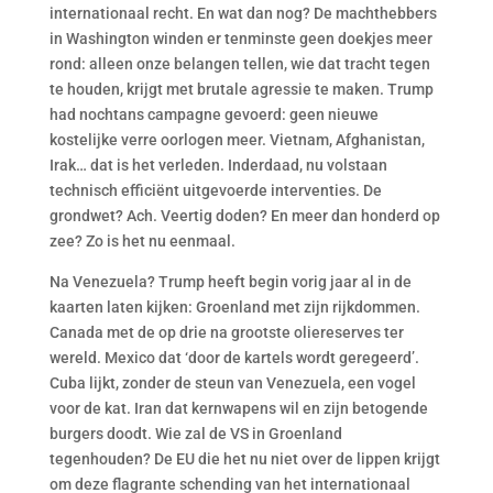
internationaal recht. En wat dan nog? De machthebbers
in Washington winden er tenminste geen doekjes meer
rond: alleen onze belangen tellen, wie dat tracht tegen
te houden, krijgt met brutale agressie te maken. Trump
had nochtans campagne gevoerd: geen nieuwe
kostelijke verre oorlogen meer. Vietnam, Afghanistan,
Irak… dat is het verleden. Inderdaad, nu volstaan
technisch efficiënt uitgevoerde interventies. De
grondwet? Ach. Veertig doden? En meer dan honderd op
zee? Zo is het nu eenmaal.
Na Venezuela? Trump heeft begin vorig jaar al in de
kaarten laten kijken: Groenland met zijn rijkdommen.
Canada met de op drie na grootste oliereserves ter
wereld. Mexico dat ‘door de kartels wordt geregeerd’.
Cuba lijkt, zonder de steun van Venezuela, een vogel
voor de kat. Iran dat kernwapens wil en zijn betogende
burgers doodt. Wie zal de VS in Groenland
tegenhouden? De EU die het nu niet over de lippen krijgt
om deze flagrante schending van het internationaal