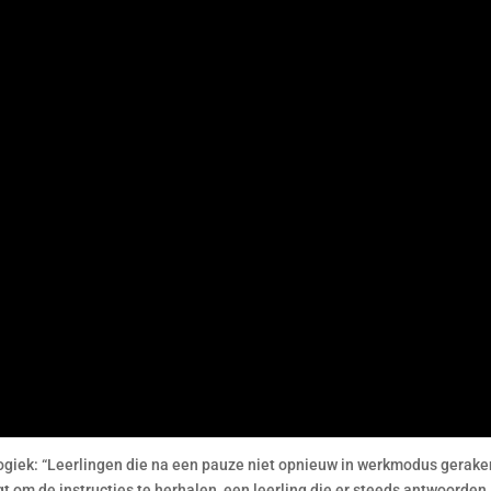
ogiek: “Leerlingen die na een pauze niet opnieuw in werkmodus gerake
aagt om de instructies te herhalen, een leerling die er steeds antwoorden