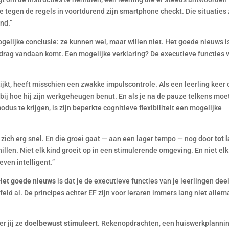
die tegen de regels in voortdurend zijn smartphone checkt. Die situaties 
nd.”
mogelijke conclusie: ze kunnen wel, maar willen niet. Het goede nieuws i
gedrag vandaan komt. Een mogelijke verklaring? De executieve functies 
jkt, heeft misschien een zwakke impulscontrole. Als een leerling keer 
 bij hoe hij zijn werkgeheugen benut. En als je na de pauze telkens moe
us te krijgen, is zijn beperkte cognitieve flexibiliteit een mogelijke
s zich erg snel. En die groei gaat — aan een lager tempo — nog door
tot 
illen. Niet elk kind groeit op in een stimulerende omgeving. En niet elk
even intelligent.”
Het goede nieuws
is dat je de executieve functies van je leerlingen dee
feld al. De principes achter EF zijn voor leraren immers lang niet allem
r jij ze
doelbewust stimuleert.
Rekenopdrachten, een huiswerkplannin