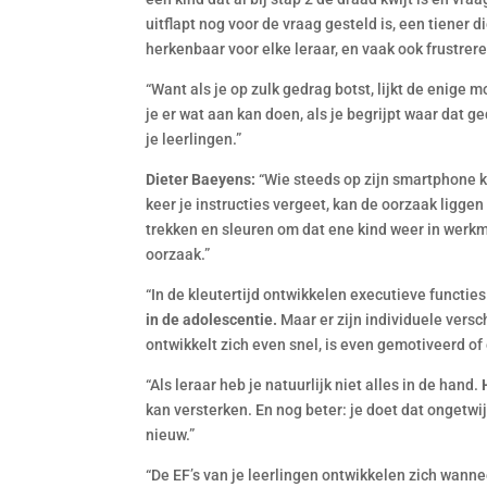
uitflapt nog voor de vraag gesteld is, een tiener 
herkenbaar voor elke leraar, en vaak ook frustrere
“Want als je op zulk gedrag botst, lijkt de enige 
je er wat aan kan doen, als je begrijpt waar dat 
je leerlingen.”
Dieter Baeyens:
“Wie steeds op zijn smartphone ki
keer je instructies vergeet, kan de oorzaak liggen
trekken en sleuren om dat ene kind weer in werkmod
oorzaak.”
“In de kleutertijd ontwikkelen executieve functie
in de adolescentie.
Maar er zijn individuele versch
ontwikkelt zich even snel, is even gemotiveerd of 
“Als leraar heb je natuurlijk niet alles in de hand.
kan versterken. En nog beter: je doet dat ongetwij
nieuw.”
“De EF’s van je leerlingen ontwikkelen zich wannee