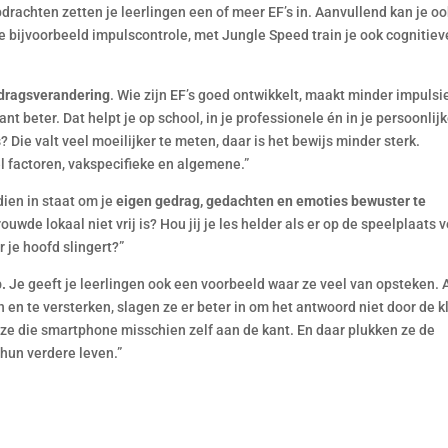
pdrachten zetten je leerlingen een of meer EF’s in. Aanvullend kan je o
 bijvoorbeeld impulscontrole, met Jungle Speed train je ook cognitiev
dragsverandering
. Wie zijn EF’s goed ontwikkelt, maakt minder impulsi
nt beter. Dat helpt je op school, in je professionele én in je persoonlij
? Die valt veel moeilijker te meten, daar is het bewijs minder sterk.
l factoren, vakspecifieke en algemene.”
dien in staat
om je
eigen gedrag, gedachten en emoties bewuster te
rouwde lokaal niet vrij is? Hou jij je les helder als er op de speelplaats 
r je hoofd slingert?”
b.
Je geeft je leerlingen ook een voorbeeld waar ze veel van opsteken. Al
n en te versterken, slagen ze er beter in om het antwoord niet door de k
ze die smartphone misschien zelf aan de kant. En daar plukken ze de
 hun verdere leven.”