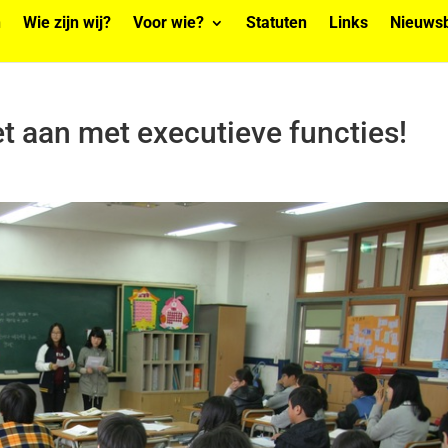
n
Wie zijn wij?
Voor wie?
Statuten
Links
Nieuwsb
t aan met executieve functies!