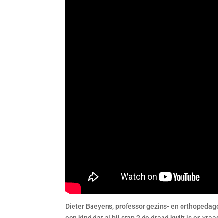
Dieter Baeyens, professor gezins- en orthopedag
een kind dat al bij stap 2 de draad kwijt is en vr