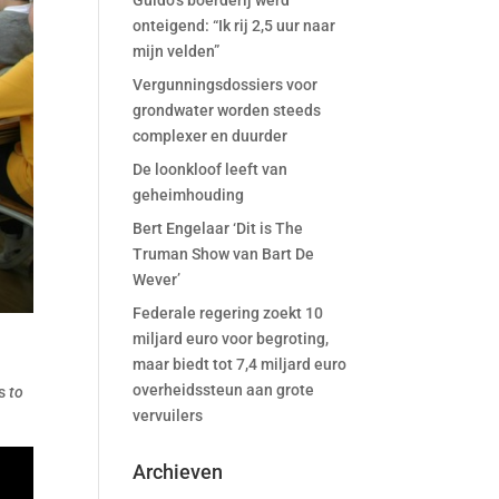
Guido’s boerderij werd
onteigend: “Ik rij 2,5 uur naar
mijn velden”
Vergunningsdossiers voor
grondwater worden steeds
complexer en duurder
De loonkloof leeft van
geheimhouding
Bert Engelaar ‘Dit is The
Truman Show van Bart De
Wever’
Federale regering zoekt 10
miljard euro voor begroting,
maar biedt tot 7,4 miljard euro
overheidssteun aan grote
s
to
vervuilers
Archieven