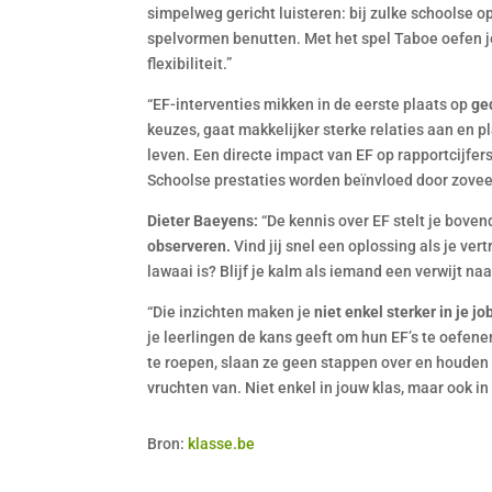
simpelweg gericht luisteren: bij zulke schoolse o
spelvormen benutten. Met het spel Taboe oefen je
flexibiliteit.”
“EF-interventies mikken in de eerste plaats op
ge
keuzes, gaat makkelijker sterke relaties aan en pla
leven. Een directe impact van EF op rapportcijfers
Schoolse prestaties worden beïnvloed door zovee
Dieter Baeyens:
“De kennis over EF stelt je boven
observeren.
Vind jij snel een oplossing als je vert
lawaai is? Blijf je kalm als iemand een verwijt naa
“Die inzichten maken je
niet enkel sterker in je jo
je leerlingen de kans geeft om hun EF’s te oefene
te roepen, slaan ze geen stappen over en houden 
vruchten van. Niet enkel in jouw klas, maar ook in
Bron:
klasse.be