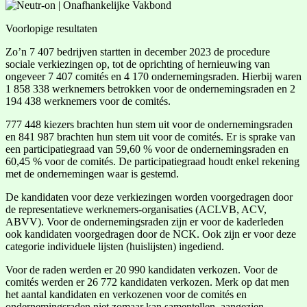
Voorlopige resultaten
Zo’n 7 407 bedrijven startten in december 2023 de procedure
sociale verkiezingen op, tot de oprichting of hernieuwing van
ongeveer 7 407 comités en 4 170 ondernemingsraden. Hierbij waren
1 858 338 werknemers betrokken voor de ondernemingsraden en 2
194 438 werknemers voor de comités.
777 448 kiezers brachten hun stem uit voor de ondernemingsraden
en 841 987 brachten hun stem uit voor de comités. Er is sprake van
een participatiegraad van 59,60 % voor de ondernemingsraden en
60,45 % voor de comités. De participatiegraad houdt enkel rekening
met de ondernemingen waar is gestemd.
De kandidaten voor deze verkiezingen worden voorgedragen door
de representatieve werknemers-organisaties (ACLVB, ACV,
ABVV). Voor de ondernemingsraden zijn er voor de kaderleden
ook kandidaten voorgedragen door de NCK. Ook zijn er voor deze
categorie individuele lijsten (huislijsten) ingediend.
Voor de raden werden er 20 990 kandidaten verkozen. Voor de
comités werden er 26 772 kandidaten verkozen. Merk op dat men
het aantal kandidaten en verkozenen voor de comités en
ondernemingsraden niet zomaar kan samentellen, aangezien