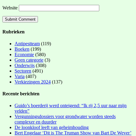
Website
Rubrieken
Antipestteam
(119)
Boeken
(199)
Economie
(580)
Geen categorie
(3)
Onderwijs
(308)
Sectoren
(491)
Varia
(407)
Verkiezingen 2024
(137)
Recente berichten
Guido’s boerderij werd onteigend: “Ik rij 2,5 uur naar mijn
velden”
Vergunningsdossiers voor grondwater worden steeds
complexer en duurder
De loonkloof leeft van geheimhouding
Bert Engelaar ‘Dit is The Truman Show van Bart De Wever’