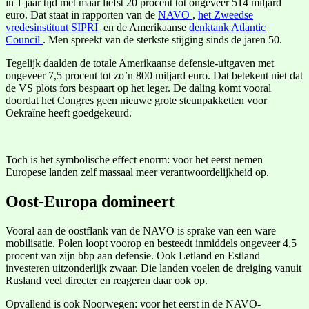
in 1 jaar tijd met maar liefst 20 procent tot ongeveer 514 miljard
euro. Dat staat in rapporten van de
NAVO
,
het Zweedse
vredesinstituut SIPRI
en de Amerikaanse
denktank Atlantic
Council
. Men spreekt van de sterkste stijging sinds de jaren 50.
Tegelijk daalden de totale Amerikaanse defensie-uitgaven met
ongeveer 7,5 procent tot zo’n 800 miljard euro. Dat betekent niet dat
de VS plots fors bespaart op het leger. De daling komt vooral
doordat het Congres geen nieuwe grote steunpakketten voor
Oekraïne heeft goedgekeurd.
Toch is het symbolische effect enorm: voor het eerst nemen
Europese landen zelf massaal meer verantwoordelijkheid op.
Oost-Europa domineert
Vooral aan de oostflank van de NAVO is sprake van een ware
mobilisatie. Polen loopt voorop en besteedt inmiddels ongeveer 4,5
procent van zijn bbp aan defensie. Ook Letland en Estland
investeren uitzonderlijk zwaar. Die landen voelen de dreiging vanuit
Rusland veel directer en reageren daar ook op.
Opvallend is ook Noorwegen: voor het eerst in de NAVO-