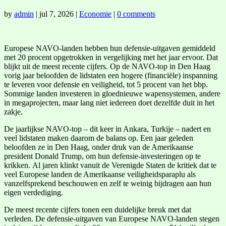
by
admin
|
jul 7, 2026
|
Economie
|
0 comments
Europese NAVO-landen hebben hun defensie-uitgaven gemiddeld
met 20 procent opgetrokken in vergelijking met het jaar ervoor. Dat
blijkt uit de meest recente cijfers. Op de NAVO-top in Den Haag
vorig jaar beloofden de lidstaten een hogere (financiële) inspanning
te leveren voor defensie en veiligheid, tot 5 procent van het bbp.
Sommige landen investeren in gloednieuwe wapensystemen, andere
in megaprojecten, maar lang niet iedereen doet dezelfde duit in het
zakje.
De jaarlijkse NAVO-top – dit keer in Ankara, Turkije – nadert en
veel lidstaten maken daarom de balans op. Een jaar geleden
beloofden ze in Den Haag, onder druk van de Amerikaanse
president Donald Trump, om hun defensie-investeringen op te
krikken. Al jaren klinkt vanuit de Verenigde Staten de kritiek dat te
veel Europese landen de Amerikaanse veiligheidsparaplu als
vanzelfsprekend beschouwen en zelf te weinig bijdragen aan hun
eigen verdediging.
De meest recente cijfers tonen een duidelijke breuk met dat
verleden. De defensie-uitgaven van Europese NAVO-landen stegen