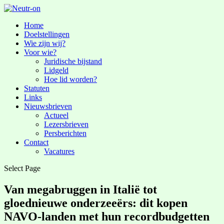
Home
Doelstellingen
Wie zijn wij?
Voor wie?
Juridische bijstand
Lidgeld
Hoe lid worden?
Statuten
Links
Nieuwsbrieven
Actueel
Lezersbrieven
Persberichten
Contact
Vacatures
Select Page
Van megabruggen in Italië tot
gloednieuwe onderzeeërs: dit kopen
NAVO-landen met hun recordbudgetten