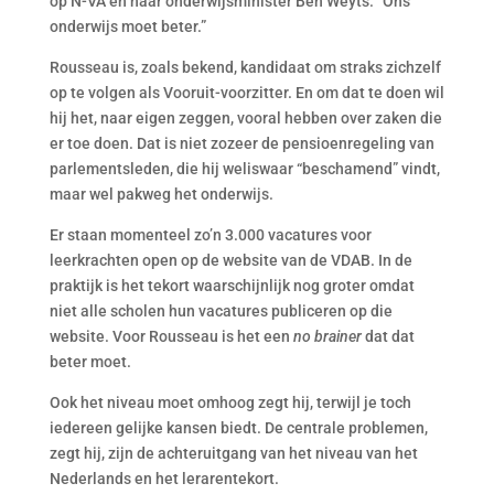
op N-VA en haar onderwijsminister Ben Weyts. “Ons
onderwijs moet beter.”
Rousseau is, zoals bekend, kandidaat om straks zichzelf
op te volgen als Vooruit-voorzitter. En om dat te doen wil
hij het, naar eigen zeggen, vooral hebben over zaken die
er toe doen. Dat is niet zozeer de pensioenregeling van
parlementsleden, die hij weliswaar “beschamend” vindt,
maar wel pakweg het onderwijs.
Er staan momenteel zo’n 3.000 vacatures voor
leerkrachten open op de website van de VDAB. In de
praktijk is het tekort waarschijnlijk nog groter omdat
niet alle scholen hun vacatures publiceren op die
website. Voor Rousseau is het een
no brainer
dat dat
beter moet.
Ook het niveau moet omhoog zegt hij, terwijl je toch
iedereen gelijke kansen biedt. De centrale problemen,
zegt hij, zijn de achteruitgang van het niveau van het
Nederlands en het lerarentekort.