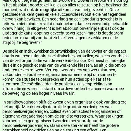
Marx op dit tegenargument antwoorden: “Zowel in revolutie als oorlog
is het absoluut noodzakelijk alles op alles te zetten op het beslissende
moment, wat ook de mogelijke uitkomst van het gevecht is. Onze
geschiedenis kent geen enkele succesvolle revolutie die het tegendeel
hiervan kan bewijzen. Een nederlaag na een langdurig gevecht is in
feite van niet minder revolutionair belang dan een eenvoudig behaalde
overwinning. In elk gevecht is het absoluut onvermijdelijk dat ook de
uitdager de kans loopt het gevecht te verliezen, maar is dat daarom
reden om maar bij voorbaat zichzelf verslagen te verklaren en de
strijdbijl te begraven?”
De snelle en indrukwekkende ontwikkeling van de Sovjet en de impact
daarin van revolutionaire socialistische voorstellen, was een voorbeeld
van de zelforganisatie van de werkende klasse. De meest schadelijke
illusie in de geschiedenis van de werkende klasse was altijd die om op
anderen te vertrouwen. Vertegenwoordigers van werkplaatsen,
vakbonden en politieke organisaties namen de tijd om samen te
komen, de situatie te bespreken en hun acties op elkaar af te
stemmen. Ze coördineerden de publicatie en verspreiding van
informatie en waren in staat om ordewoorden te lanceren waarmee
de beweging op een hoger niveau kwam.
In strijdbewegingen blijft de kwestie van organisatie ook vandaag erg
belangrijk. Marxisten zijn daarbij de grootste verdedigers van
personeelsvergaderingen, collectieven om acties te organiseren of
algemene vergaderingen om de strijd te versterken. Waar stakingen
voorbereid en georganiseerd worden met voorafgaande
personeelsvergaderingen, staan deze sterker en heeft die grotere
betrokkenheid ook tijdens en na de staking een effect. Een