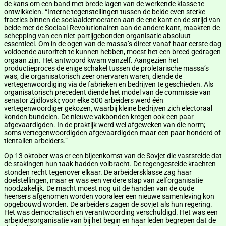
de kans om een band met brede lagen van de werkende klasse te
ontwikkelen. “Interne tegenstellingen tussen de beide even sterke
fracties binnen de sociaaldemocraten aan de ene kant en de strijd van
beide met de Sociaal-Revolutionairen aan de andere kant, maakten de
schepping van een niet-partijgebonden organisatie absoluut
essentieel. Om in de ogen van de massa’s direct vanaf haar eerste dag
voldoende autoriteit te kunnen hebben, moest het een breed gedragen
orgaan zijn. Het antwoord kwam vanzelf. Aangezien het
productieproces de enige schakel tussen de proletarische massa’s
was, die organisatorisch zeer onervaren waren, diende de
vertegenwoordiging via de fabrieken en bedrijven te geschieden. Als
organisatorisch precedent diende het model van de commissie van
senator Zjidlovski; voor elke 500 arbeiders werd één
vertegenwoordiger gekozen, waarbij kleine bedrijven zich electoraal
konden bundelen. De nieuwe vakbonden kregen ook een paar
afgevaardigden. In de praktijk werd wel afgeweken van die norm;
soms vertegenwoordigden afgevaardigden maar een paar honderd of
tientallen arbeiders.”
Op 13 oktober was er een bijeenkomst van de Sovjet die vaststelde dat
de stakingen hun taak hadden volbracht. De tegengestelde krachten
stonden recht tegenover elkaar. De arbeidersklasse zag haar
doelstellingen, maar er was een verdere stap van zelforganisatie
noodzakelijk. De macht moest nog uit de handen van de oude
heersers afgenomen worden vooraleer een nieuwe samenleving kon
opgebouwd worden. De arbeiders zagen de sovjet als hun regering.
Het was democratisch en verantwoording verschuldigd. Het was een
arbeidersorganisatie van bij het begin en haar leden begrepen dat de