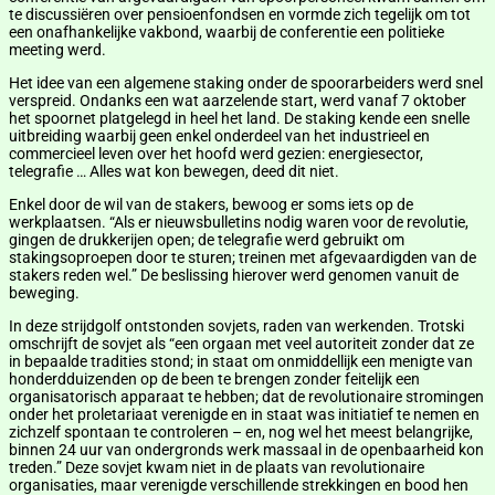
te discussiëren over pensioenfondsen en vormde zich tegelijk om tot
een onafhankelijke vakbond, waarbij de conferentie een politieke
meeting werd.
Het idee van een algemene staking onder de spoorarbeiders werd snel
verspreid. Ondanks een wat aarzelende start, werd vanaf 7 oktober
het spoornet platgelegd in heel het land. De staking kende een snelle
uitbreiding waarbij geen enkel onderdeel van het industrieel en
commercieel leven over het hoofd werd gezien: energiesector,
telegrafie … Alles wat kon bewegen, deed dit niet.
Enkel door de wil van de stakers, bewoog er soms iets op de
werkplaatsen. “Als er nieuwsbulletins nodig waren voor de revolutie,
gingen de drukkerijen open; de telegrafie werd gebruikt om
stakingsoproepen door te sturen; treinen met afgevaardigden van de
stakers reden wel.” De beslissing hierover werd genomen vanuit de
beweging.
In deze strijdgolf ontstonden sovjets, raden van werkenden. Trotski
omschrijft de sovjet als “een orgaan met veel autoriteit zonder dat ze
in bepaalde tradities stond; in staat om onmiddellijk een menigte van
honderdduizenden op de been te brengen zonder feitelijk een
organisatorisch apparaat te hebben; dat de revolutionaire stromingen
onder het proletariaat verenigde en in staat was initiatief te nemen en
zichzelf spontaan te controleren – en, nog wel het meest belangrijke,
binnen 24 uur van ondergronds werk massaal in de openbaarheid kon
treden.” Deze sovjet kwam niet in de plaats van revolutionaire
organisaties, maar verenigde verschillende strekkingen en bood hen