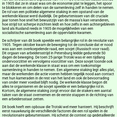
in 1905 dat ze in staat was om de economie plat te leggen, het spoor
te blokkeren en om delen van de samenleving zelf in handen te nemen.
De rol van een politieke algemene staking in een opstand van de
werkende klasse werd duidelijk. De gebeurtenissen van dit cruciale
jaar tonen hoe snel het bewustzijn van de massa’s kan veranderen,
hoe strijd tot scherpe inzichten leidt en hoe zelfs in een achtergebleven
land als Rusland reeds in 1905 de mogelijkheden van een
socialistische samenleving aan de oppervlakte kwamen.
De schrijver van dit boek speelde een belangrijke rol in de revolutie van
1905. Tegen oktober kwam de beweging tot de conclusie dat er nood
was aan een overkoepelende raad, een sovjet (Russisch voor raad).
Dit orgaan van arbeidersstrijd in Petersburg leidde gedurende 50
dagen de beweging. De toen 25-jarige Trotski was er een tijdlang
ondervoorzitter en vervolgens voorzitter van. Deze sovjet toonde ook
aan dat de werkende klasse in staat was om een toekomstige
samenleving in handen te nemen. Een algemene staking legt alles plat,
maar de werkenden die actie voeren hebben tegelijk nood aan contact
met hun kameraden in de rest van het land en ook de bevoorrading
van onder meer voedsel blijft nodig. De werkende klasse begon dit
alles te organiseren en de sovjet speelde er een belangrijke rol in.
Kortom, de algemene staking zorgt ervoor dat de stakers een aantal
taken van de staat overnemen en de eerste stappen in de richting van
een arbeidersstaat zetten.
Dit boek heeft een opbouw die Trotski wel meer hanteert. Hij beschrijft
eerst nauwkeurig de verschillende factoren die een rol spelen in de
revolutionaire gebeurtenissen. Hij schetst de context op gedetailleerde