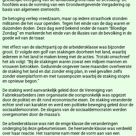
hoofdeis was de vorming van een Grondwetgevende Vergadering op
basis van algemeen stemrecht.
De betoging verliep vreedzaam, maar op iedere straathoek stonden
militairen die het vuur openden. Tegen het einde van de dag waren er
duizenden doden. Deze dag werd bekend onder de naam “Bloedige
Zondag” en markeerde het einde van de illusies van de bevolking in de
goede wil van de tsaar.
Het effect van de slachtpartij op de arbeidersklasse was bijzonder
groot. Er volgde een golf van stakingen doorheen het land, waarbij
iedereen in het land te maken kreeg met de acties. Trotski omschreef
het als volgt: “Bij de stakingen waren zowat een miljoen mannen en
vrouwen betrokken. Gedurende ongeveer twee maanden overheerste
de staking het land en dat zonder enig plan, in veel gevallen zelfs
zonder eisenplatform en met tussenpozen waarbij de staking stopte
en opnieuw begon.”
De staking werd aanvankelijk geleid door de Vereniging van
Fabrieksarbeiders (een organisatie die oorspronkelijk was opgezet
door de politie) en dit rond economische eisen. De staking veranderde
echter snel van karakter en werd een politieke beweging geleid door de
sociaaldemocraten. De slogans van de sociaaldemocraten werden
overgenomen door de massa’s.
De arbeidersklasse was niet de enige klasse die veranderingen
onderging bij deze gebeurtenissen. De heersende klasse was verdeeld
over haar reactie. Het tsarisme nam meer de vorm aan van een