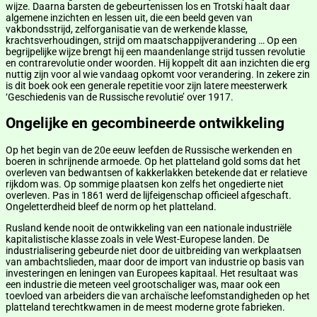
wijze. Daarna barsten de gebeurtenissen los en Trotski haalt daar
algemene inzichten en lessen uit, die een beeld geven van
vakbondsstrijd, zelforganisatie van de werkende klasse,
krachtsverhoudingen, strijd om maatschappijverandering … Op een
begrijpelijke wijze brengt hij een maandenlange strijd tussen revolutie
en contrarevolutie onder woorden. Hij koppelt dit aan inzichten die erg
nuttig zijn voor al wie vandaag opkomt voor verandering. In zekere zin
is dit boek ook een generale repetitie voor zijn latere meesterwerk
‘Geschiedenis van de Russische revolutie’ over 1917.
Ongelijke en gecombineerde ontwikkeling
Op het begin van de 20e eeuw leefden de Russische werkenden en
boeren in schrijnende armoede. Op het platteland gold soms dat het
overleven van bedwantsen of kakkerlakken betekende dat er relatieve
rijkdom was. Op sommige plaatsen kon zelfs het ongedierte niet
overleven. Pas in 1861 werd de lijfeigenschap officieel afgeschaft.
Ongeletterdheid bleef de norm op het platteland.
Rusland kende nooit de ontwikkeling van een nationale industriële
kapitalistische klasse zoals in vele West-Europese landen. De
industrialisering gebeurde niet door de uitbreiding van werkplaatsen
van ambachtslieden, maar door de import van industrie op basis van
investeringen en leningen van Europees kapitaal. Het resultaat was
een industrie die meteen veel grootschaliger was, maar ook een
toevloed van arbeiders die van archaïsche leefomstandigheden op het
platteland terechtkwamen in de meest moderne grote fabrieken.