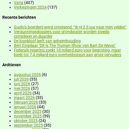
Varia
(407)
Verkiezingen 2024
(137)
Recente berichten
Guido’s boerderij werd onteigend: “Ik rij 2,5 uur naar mijn velden”
Vergunningsdossiers voor grondwater worden steeds
complexer en duurder
De loonkloof leeft van geheimhouding
Bert Engelaar ‘Dit is The Truman Show van Bart De Wever’
Federale regering zoekt 10 miljard euro voor begroting, maar
biedt tot 7,4 miljard euro overheidssteun aan grote vervuilers
Archieven
augustus 2026
(6)
juli 2026
(35)
juni 2026
(27)
mei 2026
(57)
april 2026
(34)
maart 2026
(33)
februari 2026
(33)
januari 2026
(44)
december 2025
(30)
november 2025
(39)
oktober 2025
(24)
september 2025
(35)