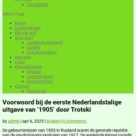
Vacatures
Select Page
Home
Doelstellingen
Wie zijn wij?
Voor wie?
Juridische bijstand
Lidgeld
Hoe lid worden?
Statuten
Links
Nieuwsbrieven
Actueel
Lezersbrieven
Persberichten
Contact
Vacatures
Voorwoord bij de eerste Nederlandstalige
uitgave van ‘1905’ door Trotski
by
admin
|
apr 6, 2025
|
Boeken
|
0 comments
De gebeurtenissen van 1905 in Rusland waren de generale repetitie
van de revolutionaire explosies van 1917. De werkende klasse toonde