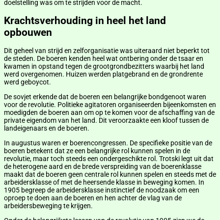
doelstelling was om te strijden voor de macht.
Krachtsverhouding in heel het land
opbouwen
Dit geheel van strijd en zelforganisatie was uiteraard niet beperkt tot
de steden. De boeren kenden heel wat ontbering onder de tsaar en
kwamen in opstand tegen de grootgrondbezitters waarbij het land
werd overgenomen. Huizen werden platgebrand en de grondrente
werd geboycot.
De sovjet erkende dat de boeren een belangrijke bondgenoot waren
voor de revolutie. Politieke agitatoren organiseerden bijeenkomsten en
moedigden de boeren aan om op te komen voor de afschaffing van de
private eigendom van het land. Dit veroorzaakte een kloof tussen de
landeigenaars en de boeren.
In augustus waren er boerencongressen. De specifieke positie van de
boeren betekent dat ze een belangrijke rol kunnen spelen in de
revolutie, maar toch steeds een ondergeschikte rol. Trotski legt uit dat
de heterogene aard en de brede verspreiding van de boerenklasse
maakt dat de boeren geen centrale rol kunnen spelen en steeds met de
arbeidersklasse of met de heersende klasse in beweging komen. In
1905 begreep de arbeidersklasse instinctief de noodzaak om een
oproep te doen aan de boeren en hen achter de vlag van de
arbeidersbeweging te krijgen.