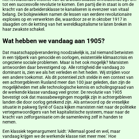
tot een succesvolle revolutie te komen. Een partij die in staat is om de
kracht van de arbeidersklasse te kanaliseren is evenzeer van vitaal
belang. De bolsjewieken namen de lessen van eerdere revolutionaire
explosies op en verwerkten die, waardoor ze er in oktober 1917 in
slaagden om de ketting van het wereldkapitalisme te laten breken in
haar zwakste schakel.
Wat hebben we vandaag aan 1905?
Dat maatschappijverandering noodzakelijk is, zal niemand betwisten
in een tijdperk van genocide en oorlogen, existentiële klimaatcrisis en
ongeziene sociale problemen. Maar is het ook mogelijk? Marxisten
antwoorden daar bevestigend op. Alle rottigheid die vandaag zo
dominant is, zien we als het verleden en het heden. Wij strijden voor
een andere toekomst. Als dit potentieel zich stelde in een context van
een achtergebleven Rusland meer dan 100 jaar geleden, dan zijn de
mogelijkheden met alle technologische kennis en scholingsgraad van
de werkende klasse vandaag veel groter. De revolutie van 1905
bevestigt ook dat massabewegingen mogelijk zijn in achtergebleven
landen die door oorlog getekend zijn. Als antwoord op de vreselijke
situatie in pakweg Syrië of Gaza kijken marxisten niet naar de politieke
vertegenwoordigers van het kapitalistische systeem, maar naar de
kracht van zelforganisatie om de samenleving zelf in handen te
nemen.
Een klassiek tegenargument luidt: ‘Allemaal goed en wel, maar
vandaag krijgen we de werkende klasse niet meer mee.’ Hoe