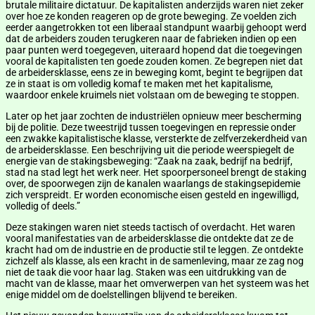
brutale militaire dictatuur. De kapitalisten anderzijds waren niet zeker
over hoe ze konden reageren op de grote beweging. Ze voelden zich
eerder aangetrokken tot een liberaal standpunt waarbij gehoopt werd
dat de arbeiders zouden terugkeren naar de fabrieken indien op een
paar punten werd toegegeven, uiteraard hopend dat die toegevingen
vooral de kapitalisten ten goede zouden komen. Ze begrepen niet dat
de arbeidersklasse, eens ze in beweging komt, begint te begrijpen dat
ze in staat is om volledig komaf te maken met het kapitalisme,
waardoor enkele kruimels niet volstaan om de beweging te stoppen.
Later op het jaar zochten de industriëlen opnieuw meer bescherming
bij de politie. Deze tweestrijd tussen toegevingen en repressie onder
een zwakke kapitalistische klasse, versterkte de zelfverzekerdheid van
de arbeidersklasse. Een beschrijving uit die periode weerspiegelt de
energie van de stakingsbeweging: “Zaak na zaak, bedrijf na bedrijf,
stad na stad legt het werk neer. Het spoorpersoneel brengt de staking
over, de spoorwegen zijn de kanalen waarlangs de stakingsepidemie
zich verspreidt. Er worden economische eisen gesteld en ingewilligd,
volledig of deels.”
Deze stakingen waren niet steeds tactisch of overdacht. Het waren
vooral manifestaties van de arbeidersklasse die ontdekte dat ze de
kracht had om de industrie en de productie stil te leggen. Ze ontdekte
zichzelf als klasse, als een kracht in de samenleving, maar ze zag nog
niet de taak die voor haar lag. Staken was een uitdrukking van de
macht van de klasse, maar het omverwerpen van het systeem was het
enige middel om de doelstellingen blijvend te bereiken.