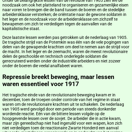
Onder de belangrijkste lessen van de revolutie van 1905 zien we de
noodzaak om ook het platteland te organiseren en gezamenlijke eisen
naar voren te brengen die de band tussen de boeren en de stedelijke
arbeidersklasse versterken; de oriëntatie naar de gewone soldaten in
het leger en de noodzaak voor de arbeidersklasse om zichzelf te
bewapenen om zich te verdedigen tegen de aanvallen van de
kapitalistische staat.
Deze laatste lessen werden pas getrokken uit de nederlaag van 1905.
De tragische strijd van de Potemkin was één van de vele pogingen van
delen van de gewapende krachten om deel te nemen aan de strijd voor
de macht. In het leger en de zeemacht, waren de meest revolutionaire
delen de geschoolde en technisch onderlegde soldaten die
gerecruteerd werden onder de industriële arbeiders en niet zozeer
onder de boeren die veelal analfabeet waren.
Repressie breekt beweging, maar lessen
waren essentieel voor 1917
Het tragische einde van de revolutionaire beweging kwam er in
december, toen de troepen onder controle van het regime in staat
waren om de revolutionaire krachten uit te schakelen. De nederlaag
van 1905 werd gevolgd door een periode van steeds donkerder
wordende reactie. Eén van de bittere lessen volgde op de
hoopgevende lessen over de sovjet. De arbeider die in actie kwam,
maar zijn gereedschap niet had ingeruild voor een wapen, kon zich
niet verdedigen toen de reactionaire Zwarte Honderd een aanval