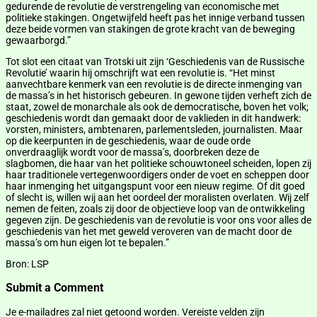
gedurende de revolutie de verstrengeling van economische met
politieke stakingen. Ongetwijfeld heeft pas het innige verband tussen
deze beide vormen van stakingen de grote kracht van de beweging
gewaarborgd.”
Tot slot een citaat van Trotski uit zijn ‘Geschiedenis van de Russische
Revolutie’ waarin hij omschrijft wat een revolutie is. “Het minst
aanvechtbare kenmerk van een revolutie is de directe inmenging van
de massa’s in het historisch gebeuren. In gewone tijden verheft zich de
staat, zowel de monarchale als ook de democratische, boven het volk;
geschiedenis wordt dan gemaakt door de vaklieden in dit handwerk:
vorsten, ministers, ambtenaren, parlementsleden, journalisten. Maar
op die keerpunten in de geschiedenis, waar de oude orde
onverdraaglijk wordt voor de massa’s, doorbreken deze de
slagbomen, die haar van het politieke schouwtoneel scheiden, lopen zij
haar traditionele vertegenwoordigers onder de voet en scheppen door
haar inmenging het uitgangspunt voor een nieuw regime. Of dit goed
of slecht is, willen wij aan het oordeel der moralisten overlaten. Wij zelf
nemen de feiten, zoals zij door de objectieve loop van de ontwikkeling
gegeven zijn. De geschiedenis van de revolutie is voor ons voor alles de
geschiedenis van het met geweld veroveren van de macht door de
massa’s om hun eigen lot te bepalen.”
Bron: LSP
Submit a Comment
Je e-mailadres zal niet getoond worden.
Vereiste velden zijn