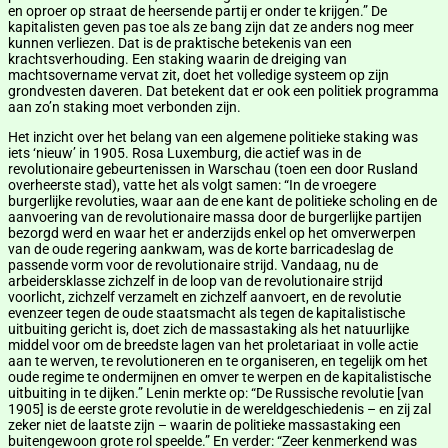
en oproer op straat de heersende partij er onder te krijgen.” De
kapitalisten geven pas toe als ze bang zijn dat ze anders nog meer
kunnen verliezen. Dat is de praktische betekenis van een
krachtsverhouding. Een staking waarin de dreiging van
machtsovername vervat zit, doet het volledige systeem op zijn
grondvesten daveren. Dat betekent dat er ook een politiek programma
aan zo’n staking moet verbonden zijn.
Het inzicht over het belang van een algemene politieke staking was
iets ‘nieuw’ in 1905. Rosa Luxemburg, die actief was in de
revolutionaire gebeurtenissen in Warschau (toen een door Rusland
overheerste stad), vatte het als volgt samen: “In de vroegere
burgerlijke revoluties, waar aan de ene kant de politieke scholing en de
aanvoering van de revolutionaire massa door de burgerlijke partijen
bezorgd werd en waar het er anderzijds enkel op het omverwerpen
van de oude regering aankwam, was de korte barricadeslag de
passende vorm voor de revolutionaire strijd. Vandaag, nu de
arbeidersklasse zichzelf in de loop van de revolutionaire strijd
voorlicht, zichzelf verzamelt en zichzelf aanvoert, en de revolutie
evenzeer tegen de oude staatsmacht als tegen de kapitalistische
uitbuiting gericht is, doet zich de massastaking als het natuurlijke
middel voor om de breedste lagen van het proletariaat in volle actie
aan te werven, te revolutioneren en te organiseren, en tegelijk om het
oude regime te ondermijnen en omver te werpen en de kapitalistische
uitbuiting in te dijken.” Lenin merkte op: “De Russische revolutie [van
1905] is de eerste grote revolutie in de wereldgeschiedenis – en zij zal
zeker niet de laatste zijn – waarin de politieke massastaking een
buitengewoon grote rol speelde.” En verder: “Zeer kenmerkend was