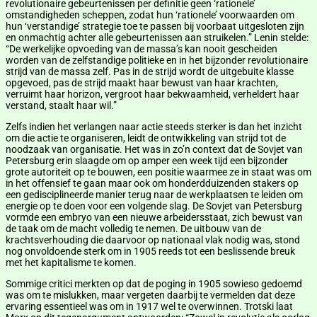
revolutionaire gebeurtenissen per definitie geen ‘rationele’
omstandigheden scheppen, zodat hun ‘rationele’ voorwaarden om
hun ‘verstandige’ strategie toe te passen bij voorbaat uitgesloten zijn
en onmachtig achter alle gebeurtenissen aan struikelen.” Lenin stelde:
“De werkelijke opvoeding van de massa’s kan nooit gescheiden
worden van de zelfstandige politieke en in het bijzonder revolutionaire
strijd van de massa zelf. Pas in de strijd wordt de uitgebuite klasse
opgevoed, pas de strijd maakt haar bewust van haar krachten,
verruimt haar horizon, vergroot haar bekwaamheid, verheldert haar
verstand, staalt haar wil.”
Zelfs indien het verlangen naar actie steeds sterker is dan het inzicht
om die actie te organiseren, leidt de ontwikkeling van strijd tot de
noodzaak van organisatie. Het was in zo’n context dat de Sovjet van
Petersburg erin slaagde om op amper een week tijd een bijzonder
grote autoriteit op te bouwen, een positie waarmee ze in staat was om
in het offensief te gaan maar ook om honderdduizenden stakers op
een gedisciplineerde manier terug naar de werkplaatsen te leiden om
energie op te doen voor een volgende slag. De Sovjet van Petersburg
vormde een embryo van een nieuwe arbeidersstaat, zich bewust van
de taak om de macht volledig te nemen. De uitbouw van de
krachtsverhouding die daarvoor op nationaal vlak nodig was, stond
nog onvoldoende sterk om in 1905 reeds tot een beslissende breuk
met het kapitalisme te komen.
Sommige critici merkten op dat de poging in 1905 sowieso gedoemd
was om te mislukken, maar vergeten daarbij te vermelden dat deze
ervaring essentieel was om in 1917 wel te overwinnen. Trotski laat