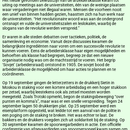
Het nieuw gevonden bewustzijn van de arbeidersklasse kwam tot
uiting op meetings aan de universiteiten, één van de weinige plaatsen
waar vergaderingen niet illegaal waren. Mensen die voorheen nooit
een unief van binnen hadden gezien, haastten zich na hun werk naar
de universiteiten. “Het revolutionaire woord was aan de ondergrond
ontsnapt en vulde de universiteitszalen en leslokalen, waarbij de
slogans van de revolutie werden verspreid.”
Er waren in alle steden debatten over tactieken, politiek, de
samenleving en economie. Vanuit deze discussies kwamen de
belangrijkste ingrediënten naar voren om een succesvolle revolutie te
kunnen voeren. Eens de arbeidersklasse haar eigen mogelijkheden en
behoeften als klasse had begrepen, begreep ze dat een nieuwe
organisatie nodig was om de machtsstrijd te voeren. Het begrip
‘Sovjet’ (arbeidersraad) ontstond in 1905. De sovjet bood de
arbeidersklasse de mogelijkheid om haar acties te plannen en te
coördineren.
Op 19 september gingen de letterzetters in de drukkerij Sietin in
Moskou in staking voor een kortere arbeidsdag en een hoger stukloon
per zetsel, waarbij leestekens ook als zetsel moesten worden
meegeteld. Zoals Trotski opmerkt, begon de stakingsbeweging “over
punten en komma’s”, maar was er een snelle verspreiding. Tegen 24
september lagen 50 drukkerijen plat. Op 25 september werd een
eisenplatform opgesteld, wat leidde tot een aanval van de politie in
een poging om de staking te breken. Het was echter te laat. De
bakkers en de drukkers voegden zich uit solidariteit bij de staking. Op
30 september kwamen de spoorwegarbeiders in actie. Een officiële
conferentie van afgevaardigden van spoorpersoneel kwam samen om