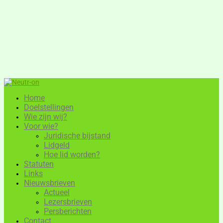
Home
Doelstellingen
Wie zijn wij?
Voor wie?
Juridische bijstand
Lidgeld
Hoe lid worden?
Statuten
Links
Nieuwsbrieven
Actueel
Lezersbrieven
Persberichten
Contact