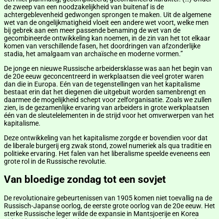
de zweep van een noodzakelijkheid van buitenaf is de
achtergeblevenheid gedwongen sprongen te maken. Uit de algemene
wet van de ongelijkmatigheid vloeit een andere wet voort, welke men
bij gebrek aan een meer passende benaming de wet van de
gecombineerde ontwikkeling kan noemen, in de zin van het tot elkaar
komen van verschillende fasen, het doordringen van afzonderlijke
stadia, het amalgaam van archaïsche en moderne vormen.”
De jonge en nieuwe Russische arbeidersklasse was aan het begin van
de 20e eeuw geconcentreerd in werkplaatsen die veel groter waren
dan die in Europa. Eén van de tegenstellingen van het kapitalisme
bestaat erin dat het diegenen die uitgebuit worden samenbrengt en
daarmee de mogelijkheid schept voor zelforganisatie. Zoals we zullen
zien, is de gezamenlijke ervaring van arbeiders in grote werkplaatsen
één van de sleutelelementen in de strijd voor het omverwerpen van het
kapitalisme.
Deze ontwikkeling van het kapitalisme zorgde er bovendien voor dat
de liberale burgerij erg zwak stond, zowel numeriek als qua traditie en
politieke ervaring. Het falen van het liberalisme speelde eveneens een
grote rol in de Russische revolutie.
Van bloedige zondag tot een sovjet
De revolutionaire gebeurtenissen van 1905 komen niet toevallig na de
Russisch-Japanse oorlog, de eerste grote oorlog van de 20e eeuw. Het
sterke Russische leger wilde de expansie in Mantsjoerije en Korea