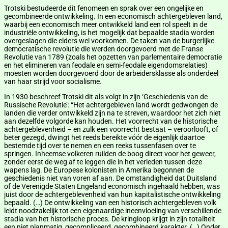
Trotski bestudeerde dit fenomeen en sprak over een ongelijke en
gecombineerde ontwikkeling. In een economisch achtergebleven land,
waarbij een economisch meer ontwikkeld land een rol speelt in de
industriële ontwikkeling, is het mogelijk dat bepaalde stadia worden
overgeslagen die elders wel voorkomen. De taken van de burgerlijke
democratische revolutie die werden doorgevoerd met de Franse
Revolutie van 1789 (zoals het opzetten van parlementaire democratie
en het elimineren van feodale en semi-feodale eigendomsrelaties)
moesten worden doorgevoerd door de arbeidersklasse als onderdeel
van haar strijd voor socialisme.
In 1930 beschreef Trotski dit als volgt in zijn ‘Geschiedenis van de
Russische Revolutie’: “Het achtergebleven land wordt gedwongen de
landen die verder ontwikkeld zijn na te streven, waardoor het zich niet
aan dezelfde volgorde kan houden. Het voorrecht van de historische
achtergeblevenheid – en zulk een voorrecht bestaat – veroorlooft, of
beter gezegd, dwingt het reeds bereikte vóór de eigenlijk daartoe
bestemde tijd over te nemen en een reeks tussenfasen over te
springen. Inheemse volkeren ruilden de boog direct voor het geweer,
zonder eerst de weg af te leggen die in het verleden tussen deze
wapens lag. De Europese kolonisten in Amerika begonnen de
geschiedenis niet van voren af aan. De omstandigheid dat Duitsland
of de Verenigde Staten Engeland economisch ingehaald hebben, was
juist door de achtergeblevenheid van hun kapitalistische ontwikkeling
bepaald. (…) De ontwikkeling van een historisch achtergebleven volk
leidt noodzakelijk tot een eigenaardige ineenvloeiing van verschillende
stadia van het historische proces. De kringloop krijgt in zijn totaliteit
een niet planmatig, gecompliceerd, gecombineerd karakter. (…) Onder