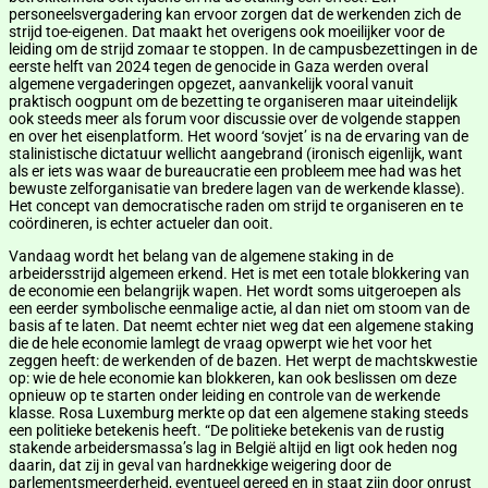
personeelsvergadering kan ervoor zorgen dat de werkenden zich de
strijd toe-eigenen. Dat maakt het overigens ook moeilijker voor de
leiding om de strijd zomaar te stoppen. In de campusbezettingen in de
eerste helft van 2024 tegen de genocide in Gaza werden overal
algemene vergaderingen opgezet, aanvankelijk vooral vanuit
praktisch oogpunt om de bezetting te organiseren maar uiteindelijk
ook steeds meer als forum voor discussie over de volgende stappen
en over het eisenplatform. Het woord ‘sovjet’ is na de ervaring van de
stalinistische dictatuur wellicht aangebrand (ironisch eigenlijk, want
als er iets was waar de bureaucratie een probleem mee had was het
bewuste zelforganisatie van bredere lagen van de werkende klasse).
Het concept van democratische raden om strijd te organiseren en te
coördineren, is echter actueler dan ooit.
Vandaag wordt het belang van de algemene staking in de
arbeidersstrijd algemeen erkend. Het is met een totale blokkering van
de economie een belangrijk wapen. Het wordt soms uitgeroepen als
een eerder symbolische eenmalige actie, al dan niet om stoom van de
basis af te laten. Dat neemt echter niet weg dat een algemene staking
die de hele economie lamlegt de vraag opwerpt wie het voor het
zeggen heeft: de werkenden of de bazen. Het werpt de machtskwestie
op: wie de hele economie kan blokkeren, kan ook beslissen om deze
opnieuw op te starten onder leiding en controle van de werkende
klasse. Rosa Luxemburg merkte op dat een algemene staking steeds
een politieke betekenis heeft. “De politieke betekenis van de rustig
stakende arbeidersmassa’s lag in België altijd en ligt ook heden nog
daarin, dat zij in geval van hardnekkige weigering door de
parlementsmeerderheid, eventueel gereed en in staat zijn door onrust