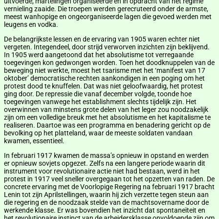
uitvoerde, martelingen organiseerde en in opdracht van het regime
vernieling zaaide. Die troepen werden gerecruteerd onder de armste,
meest wanhopige en ongeorganiseerde lagen die gevoed werden met
leugens en vodka.
De belangrijkste lessen en de ervaring van 1905 waren echter niet
vergeten. Integendeel, door strijd verworven inzichten zijn beklijvend.
In 1905 werd aangetoond dat het absolutisme tot verregaande
toegevingen kon gedwongen worden. Toen het doodknuppelen van de
beweging niet werkte, moest het tsarisme met het ‘manifest van 17
oktober’ democratische rechten aankondigen in een poging om het
protest dood te knuffelen. Dat was niet geloofwaardig, het protest
ging door. De repressie die vanaf december volgde, toonde hoe
toegevingen vanwege het establishment slechts tijdelijk zijn. Het
overwinnen van minstens grote delen van het leger zou noodzakelijk
zijn om een volledige breuk met het absolutisme en het kapitalisme te
realiseren. Daartoe was een programma en benadering gericht op de
bevolking op het platteland, waar de meeste soldaten vandaan
kwamen, essentieel.
In februari 1917 kwamen de massa’s opnieuw in opstand en werden
er opnieuw sovjets opgezet. Zelfs na een langere periode waarin dit
instrument voor revolutionaire actie niet had bestaan, werd in het
protest in 1917 veel sneller overgegaan tot het opzetten van raden. De
concrete ervaring met de Voorlopige Regering na februari 1917 bracht
Lenin tot zijn Aprilstellingen, waarin hij zich verzette tegen steun aan
die regering en de noodzaak stelde van de machtsovername door de
werkende klasse. Er was bovendien het inzicht dat spontaneïteit en
het revolutionaire instinct van de arbeidersklasse onvoldoende zijn om