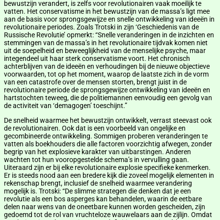
bewustzijn verandert, is zelfs voor revolutionairen vaak moeilijk te
vatten. Het conservatisme in het bewustzijn van de massa’s ligt mee
aan de basis voor sprongsgewijze en snelle ontwikkeling van ideeën in
revolutionaire periodes. Zoals Trotski in zijn ‘Geschiedenis van de
Russische Revolutie’ opmerkt: “Snelle veranderingen in de inzichten en
stemmingen van de massa’s in het revolutionaire tijdvak komen niet
uit de soepelheid en beweeglijkheid van de menselijke psyche, maar
integendeel uit haar sterk conservatisme voort. Het chronisch
achterblijven van de ideeën en verhoudingen bij de nieuwe objectieve
voorwaarden, tot op het moment, waarop de laatste zich in de vorm
van een catastrofe over de mensen storten, brengt juist in de
revolutionaire periode de sprongsgewijze ontwikkeling van ideeën en
hartstochten teweeg, die de politiemannen eenvoudig een gevolg van
de activiteit van ‘demagogen’ toeschijnt.”
De snelheid waarmee het bewustzijn ontwikkelt, verrast steevast ook
de revolutionairen. Ook dat is een voorbeeld van ongelijke en
gecombineerde ontwikkeling. Sommigen proberen veranderingen te
vatten als boekhouders die alle factoren voorzichtig afwegen, zonder
begrip van het explosieve karakter van uitbarstingen. Anderen
wachten tot hun vooropgestelde schema’s in vervulling gaan.
Uiteraard zijn er bij elke revolutionaire explosie specifieke kenmerken.
Er is steeds nood aan een bredere kijk die zoveel mogelijk elementen in
rekenschap brengt, inclusief de snelheid waarmee verandering
mogelijk is. Trotski: “De slimme strategen die denken dat je een
revolutie als een bos asperges kan behandelen, waarin de eetbare
delen naar wens van de oneetbare kunnen worden gescheiden, zijn
gedoemd tot de rol van vruchteloze wauwelaars aan de zijlijn. Omdat