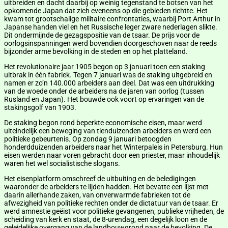
uitbreiden en dacht daarbij op weinig tegenstand te botsen van het
opkomende Japan dat zich eveneens op die gebieden richtte. Het
kwam tot grootschalige militaire confrontaties, waarbij Port Arthur in
Japanse handen viel en het Russische leger zware nederlagen slikte.
Dit ondermijnde de gezagspositie van de tsaar. De prijs voor de
oorlogsinspanningen werd bovendien doorgeschoven naar de reeds
bijzonder arme bevolking in de steden en op het platteland.
Het revolutionaire jaar 1905 begon op 3 januari toen een staking
uitbrak in één fabriek. Tegen 7 januari was de staking uitgebreid en
namen er zo’n 140.000 arbeiders aan deel. Dat was een uitdrukking
van de woede onder de arbeiders na de jaren van oorlog (tussen
Rusland en Japan). Het bouwde ook voort op ervaringen van de
stakingsgolf van 1903.
De staking begon rond beperkte economische eisen, maar werd
uiteindelijk een beweging van tienduizenden arbeiders en werd een
politieke gebeurtenis. Op zondag 9 januari betoogden
honderdduizenden arbeiders naar het Winterpaleis in Petersburg. Hun
eisen werden naar voren gebracht door een priester, maar inhoudelijk
waren het wel socialistische slogans.
Het eisenplatform omschreef de uitbuiting en de beledigingen
waaronder de arbeiders te lijden hadden. Het bevatte een lijst met
daarin allerhande zaken, van onverwarmde fabrieken tot de
afwezigheid van politieke rechten onder de dictatuur van de tsaar. Er
werd amnestie geëist voor politieke gevangenen, publieke vrijheden, de
scheiding van kerk en staat, de 8-urendag, een degelijk loon en de
geleidelijke overgang van de landbouwgrond naar de bevolking. De