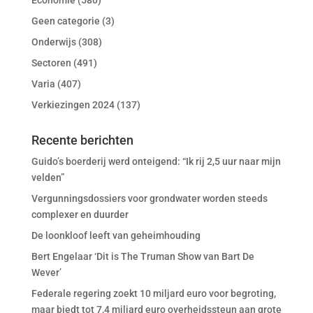
Economie
(580)
Geen categorie
(3)
Onderwijs
(308)
Sectoren
(491)
Varia
(407)
Verkiezingen 2024
(137)
Recente berichten
Guido’s boerderij werd onteigend: “Ik rij 2,5 uur naar mijn
velden”
Vergunningsdossiers voor grondwater worden steeds
complexer en duurder
De loonkloof leeft van geheimhouding
Bert Engelaar ‘Dit is The Truman Show van Bart De
Wever’
Federale regering zoekt 10 miljard euro voor begroting,
maar biedt tot 7,4 miljard euro overheidssteun aan grote