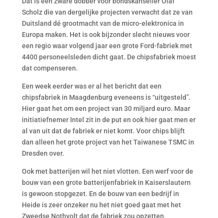
Dat is een zware dobber voor bondskanselier Olaf
Scholz die van dergelijke projecten verwacht dat ze van
Duitsland dé grootmacht van de micro-elektronica in
Europa maken. Het is ook bijzonder slecht nieuws voor
een regio waar volgend jaar een grote Ford-fabriek met
4400 personeelsleden dicht gaat. De chipsfabriek moest
dat compenseren.
Een week eerder was er al het bericht dat een
chipsfabriek in Maagdenburg eveneens is “uitgesteld”.
Hier gaat het om een project van 30 miljard euro. Maar
initiatiefnemer Intel zit in de put en ook hier gaat men er
al van uit dat de fabriek er niet komt. Voor chips blijft
dan alleen het grote project van het Taiwanese TSMC in
Dresden over.
Ook met batterijen wil het niet vlotten. Een werf voor de
bouw van een grote batterijenfabriek in Kaiserslautern
is gewoon stopgezet. En de bouw van een bedrijf in
Heide is zeer onzeker nu het niet goed gaat met het
Zweedse Nothvolt dat de fabriek zou opzetten.