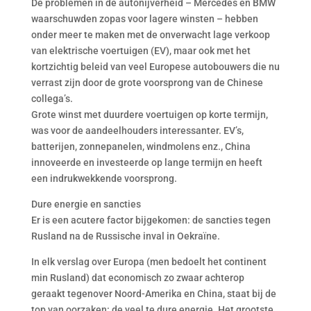
De problemen in de autonijverheid – Mercedes en BMW
waarschuwden zopas voor lagere winsten – hebben
onder meer te maken met de onverwacht lage verkoop
van elektrische voertuigen (EV), maar ook met het
kortzichtig beleid van veel Europese autobouwers die nu
verrast zijn door de grote voorsprong van de Chinese
collega’s.
Grote winst met duurdere voertuigen op korte termijn,
was voor de aandeelhouders interessanter. EV’s,
batterijen, zonnepanelen, windmolens enz., China
innoveerde en investeerde op lange termijn en heeft
een indrukwekkende voorsprong.
Dure energie en sancties
Er is een acutere factor bijgekomen: de sancties tegen
Rusland na de Russische inval in Oekraïne.
In elk verslag over Europa (men bedoelt het continent
min Rusland) dat economisch zo zwaar achterop
geraakt tegenover Noord-Amerika en China, staat bij de
top van oorzaken: de veel te dure energie. Het grootste