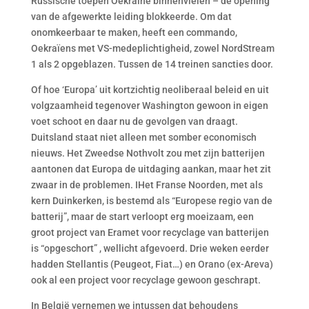
Russische toepen Oekraïne binnenvielen – de opening
van de afgewerkte leiding blokkeerde. Om dat
onomkeerbaar te maken, heeft een commando,
Oekraïens met VS-medeplichtigheid, zowel NordStream
1 als 2 opgeblazen. Tussen de 14 treinen sancties door.
Of hoe ‘Europa’ uit kortzichtig neoliberaal beleid en uit
volgzaamheid tegenover Washington gewoon in eigen
voet schoot en daar nu de gevolgen van draagt.
Duitsland staat niet alleen met somber economisch
nieuws. Het Zweedse Nothvolt zou met zijn batterijen
aantonen dat Europa de uitdaging aankan, maar het zit
zwaar in de problemen. IHet Franse Noorden, met als
kern Duinkerken, is bestemd als “Europese regio van de
batterij”, maar de start verloopt erg moeizaam, een
groot project van Eramet voor recyclage van batterijen
is “opgeschort” , wellicht afgevoerd. Drie weken eerder
hadden Stellantis (Peugeot, Fiat…) en Orano (ex-Areva)
ook al een project voor recyclage gewoon geschrapt.
In België vernemen we intussen dat behoudens