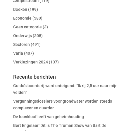
Antipestteam
(119)
Boeken
(199)
Economie
(580)
Geen categorie
(3)
Onderwijs
(308)
Sectoren
(491)
Varia
(407)
Verkiezingen 2024
(137)
Recente berichten
Guido’s boerderij werd onteigend: “Ik rij 2,5 uur naar mijn
velden”
Vergunningsdossiers voor grondwater worden steeds
complexer en duurder
De loonkloof leeft van geheimhouding
Bert Engelaar ‘Dit is The Truman Show van Bart De