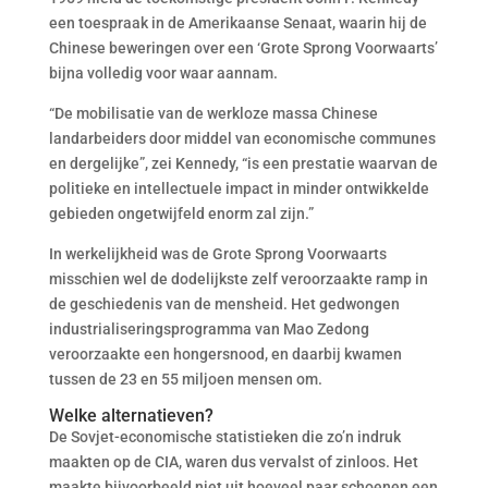
een toespraak in de Amerikaanse Senaat, waarin hij de
Chinese beweringen over een ‘Grote Sprong Voorwaarts’
bijna volledig voor waar aannam.
“De mobilisatie van de werkloze massa Chinese
landarbeiders door middel van economische communes
en dergelijke”, zei Kennedy, “is een prestatie waarvan de
politieke en intellectuele impact in minder ontwikkelde
gebieden ongetwijfeld enorm zal zijn.”
In werkelijkheid was de Grote Sprong Voorwaarts
misschien wel de dodelijkste zelf veroorzaakte ramp in
de geschiedenis van de mensheid. Het gedwongen
industrialiseringsprogramma van Mao Zedong
veroorzaakte een hongersnood, en daarbij kwamen
tussen de 23 en 55 miljoen mensen om.
Welke alternatieven?
De Sovjet-economische statistieken die zo’n indruk
maakten op de CIA, waren dus vervalst of zinloos. Het
maakte bijvoorbeeld niet uit hoeveel paar schoenen een