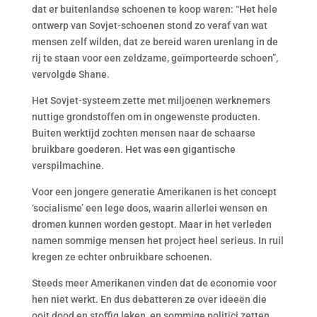
dat er buitenlandse schoenen te koop waren: “Het hele
ontwerp van Sovjet-schoenen stond zo veraf van wat
mensen zelf wilden, dat ze bereid waren urenlang in de
rij te staan voor een zeldzame, geïmporteerde schoen”,
vervolgde Shane.
Het Sovjet-systeem zette met miljoenen werknemers
nuttige grondstoffen om in ongewenste producten.
Buiten werktijd zochten mensen naar de schaarse
bruikbare goederen. Het was een gigantische
verspilmachine.
Voor een jongere generatie Amerikanen is het concept
‘socialisme’ een lege doos, waarin allerlei wensen en
dromen kunnen worden gestopt. Maar in het verleden
namen sommige mensen het project heel serieus. In ruil
kregen ze echter onbruikbare schoenen.
Steeds meer Amerikanen vinden dat de economie voor
hen niet werkt. En dus debatteren ze over ideeën die
ooit dood en stoffig leken, en sommige politici zetten