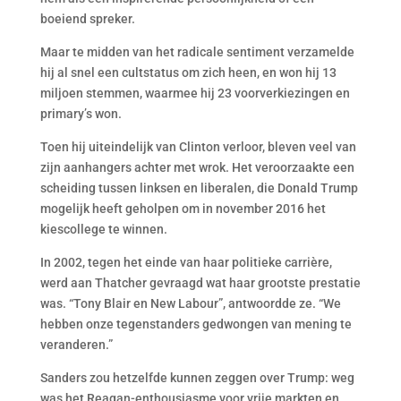
boeiend spreker.
Maar te midden van het radicale sentiment verzamelde
hij al snel een cultstatus om zich heen, en won hij 13
miljoen stemmen, waarmee hij 23 voorverkiezingen en
primary’s won.
Toen hij uiteindelijk van Clinton verloor, bleven veel van
zijn aanhangers achter met wrok. Het veroorzaakte een
scheiding tussen linksen en liberalen, die Donald Trump
mogelijk heeft geholpen om in november 2016 het
kiescollege te winnen.
In 2002, tegen het einde van haar politieke carrière,
werd aan Thatcher gevraagd wat haar grootste prestatie
was. “Tony Blair en New Labour”, antwoordde ze. “We
hebben onze tegenstanders gedwongen van mening te
veranderen.”
Sanders zou hetzelfde kunnen zeggen over Trump: weg
was het Reagan-enthousiasme voor vrije markten en