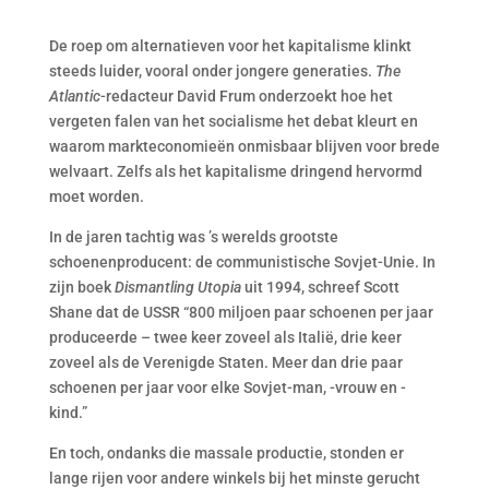
De roep om alternatieven voor het kapitalisme klinkt
steeds luider, vooral onder jongere generaties.
The
Atlantic
-redacteur David Frum onderzoekt hoe het
vergeten falen van het socialisme het debat kleurt en
waarom markteconomieën onmisbaar blijven voor brede
welvaart. Zelfs als het kapitalisme dringend hervormd
moet worden.
In de jaren tachtig was ’s werelds grootste
schoenenproducent: de communistische Sovjet-Unie. In
zijn boek
Dismantling Utopia
uit 1994, schreef Scott
Shane dat de USSR “800 miljoen paar schoenen per jaar
produceerde – twee keer zoveel als Italië, drie keer
zoveel als de Verenigde Staten. Meer dan drie paar
schoenen per jaar voor elke Sovjet-man, -vrouw en -
kind.”
En toch, ondanks die massale productie, stonden er
lange rijen voor andere winkels bij het minste gerucht