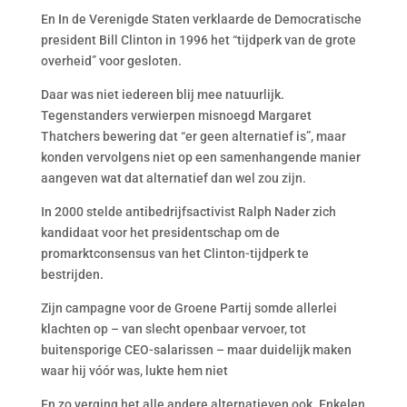
En In de Verenigde Staten verklaarde de Democratische
president Bill Clinton in 1996 het “tijdperk van de grote
overheid” voor gesloten.
Daar was niet iedereen blij mee natuurlijk.
Tegenstanders verwierpen misnoegd Margaret
Thatchers bewering dat “er geen alternatief is”, maar
konden vervolgens niet op een samenhangende manier
aangeven wat dat alternatief dan wel zou zijn.
In 2000 stelde antibedrijfsactivist Ralph Nader zich
kandidaat voor het presidentschap om de
promarktconsensus van het Clinton-tijdperk te
bestrijden.
Zijn campagne voor de Groene Partij somde allerlei
klachten op – van slecht openbaar vervoer, tot
buitensporige CEO-salarissen – maar duidelijk maken
waar hij vóór was, lukte hem niet
En zo verging het alle andere alternatieven ook. Enkelen