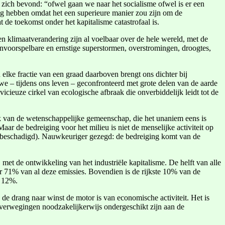
zich bevond: “ofwel gaan we naar het socialisme ofwel is er een
odig hebben omdat het een superieure manier zou zijn om de
de toekomst onder het kapitalisme catastrofaal is.
agen klimaatverandering zijn al voelbaar over de hele wereld, met de
 onvoorspelbare en ernstige superstormen, overstromingen, droogtes,
 elke fractie van een graad daarboven brengt ons dichter bij
 – tijdens ons leven – geconfronteerd met grote delen van de aarde
cieuze cirkel van ecologische afbraak die onverbiddelijk leidt tot de
k van de wetenschappelijke gemeenschap, die het unaniem eens is
ar de bedreiging voor het milieu is niet de menselijke activiteit op
r beschadigd). Nauwkeuriger gezegd: de bedreiging komt van de
et de ontwikkeling van het industriële kapitalisme. De helft van alle
r 71% van al deze emissies. Bovendien is de rijkste 10% van de
s 12%.
de drang naar winst de motor is van economische activiteit. Het is
 overwegingen noodzakelijkerwijs ondergeschikt zijn aan de