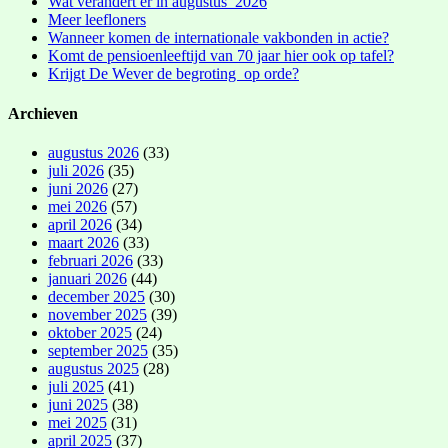
Wat verandert er in augustus 2026
Meer leefloners
Wanneer komen de internationale vakbonden in actie?
Komt de pensioenleeftijd van 70 jaar hier ook op tafel?
Krijgt De Wever de begroting op orde?
Archieven
augustus 2026
(33)
juli 2026
(35)
juni 2026
(27)
mei 2026
(57)
april 2026
(34)
maart 2026
(33)
februari 2026
(33)
januari 2026
(44)
december 2025
(30)
november 2025
(39)
oktober 2025
(24)
september 2025
(35)
augustus 2025
(28)
juli 2025
(41)
juni 2025
(38)
mei 2025
(31)
april 2025
(37)