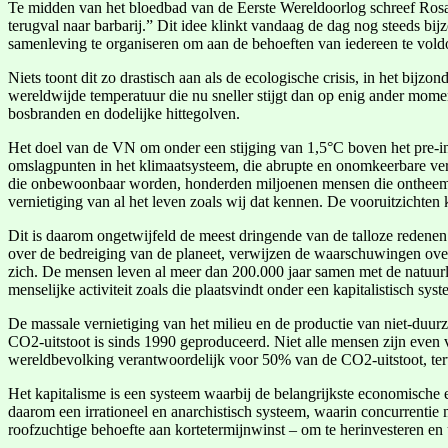
Te midden van het bloedbad van de Eerste Wereldoorlog schreef Rosa 
terugval naar barbarij.” Dit idee klinkt vandaag de dag nog steeds bi
samenleving te organiseren om aan de behoeften van iedereen te voldo
Niets toont dit zo drastisch aan als de ecologische crisis, in het bijz
wereldwijde temperatuur die nu sneller stijgt dan op enig ander momen
bosbranden en dodelijke hittegolven.
Het doel van de VN om onder een stijging van 1,5°C boven het pre-indus
omslagpunten in het klimaatsysteem, die abrupte en onomkeerbare ve
die onbewoonbaar worden, honderden miljoenen mensen die ontheemd rake
vernietiging van al het leven zoals wij dat kennen. De vooruitzichten k
Dit is daarom ongetwijfeld de meest dringende van de talloze redene
over de bedreiging van de planeet, verwijzen de waarschuwingen over he
zich. De mensen leven al meer dan 200.000 jaar samen met de natuur
menselijke activiteit zoals die plaatsvindt onder een kapitalistisch syst
De massale vernietiging van het milieu en de productie van niet-duur
CO2-uitstoot is sinds 1990 geproduceerd. Niet alle mensen zijn even 
wereldbevolking verantwoordelijk voor 50% van de CO2-uitstoot, terw
Het kapitalisme is een systeem waarbij de belangrijkste economische e
daarom een irrationeel en anarchistisch systeem, waarin concurrentie 
roofzuchtige behoefte aan kortetermijnwinst – om te herinvesteren en u