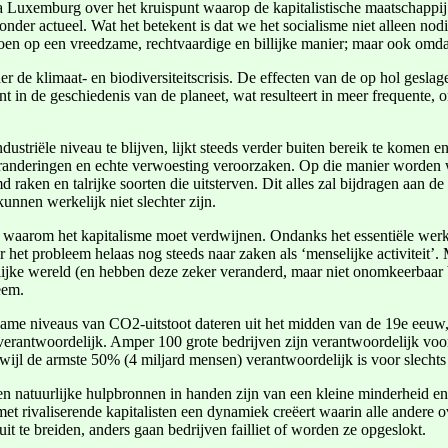
Luxemburg over het kruispunt waarop de kapitalistische maatschappij 
jzonder actueel. Wat het betekent is dat we het socialisme niet alleen n
en op een vreedzame, rechtvaardige en billijke manier; maar ook omdat 
onder de klimaat- en biodiversiteitscrisis. De effecten van de op hol gesl
t in de geschiedenis van de planeet, wat resulteert in meer frequente,
triële niveau te blijven, lijkt steeds verder buiten bereik te komen en
randeringen en echte verwoesting veroorzaken. Op die manier worden we
n en talrijke soorten die uitsterven. Dit alles zal bijdragen aan de vi
unnen werkelijk niet slechter zijn.
n waarom het kapitalisme moet verdwijnen. Ondanks het essentiële wer
t probleem helaas nog steeds naar zaken als ‘menselijke activiteit’. Ma
lijke wereld (en hebben deze zeker veranderd, maar niet onomkeerbaa
eem.
zame niveaus van CO2-uitstoot dateren uit het midden van de 19e eeuw, m
verantwoordelijk. Amper 100 grote bedrijven zijn verantwoordelijk voo
ijl de armste 50% (4 miljard mensen) verantwoordelijk is voor slecht
n natuurlijke hulpbronnen in handen zijn van een kleine minderheid en 
met rivaliserende kapitalisten een dynamiek creëert waarin alle andere
it te breiden, anders gaan bedrijven failliet of worden ze opgeslokt.