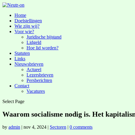
Home
Doelstellingen
Wie zijn wij?
Voor wie?
Juridische bijstand
Lidgeld
Hoe lid worden?
Statuten
Links
Nieuwsbrieven
Actueel
Lezersbrieven
Persberichten
Contact
Vacatures
Select Page
Waarom socialisme nodig is. Het kapitalism
by
admin
|
nov 4, 2024
|
Sectoren
|
0 comments