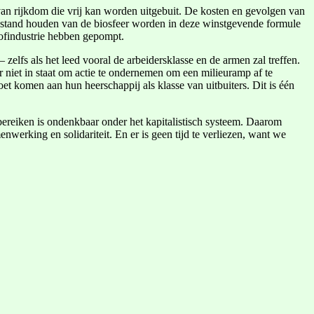
 van rijkdom die vrij kan worden uitgebuit. De kosten en gevolgen van
in stand houden van de biosfeer worden in deze winstgevende formule
tofindustrie hebben gepompt.
 zelfs als het leed vooral de arbeidersklasse en de armen zal treffen.
r niet in staat om actie te ondernemen om een milieuramp af te
et komen aan hun heerschappij als klasse van uitbuiters. Dit is één
 bereiken is ondenkbaar onder het kapitalistisch systeem. Daarom
erking en solidariteit. En er is geen tijd te verliezen, want we