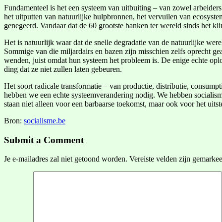
Fundamenteel is het een systeem van uitbuiting – van zowel arbeiders
het uitputten van natuurlijke hulpbronnen, het vervuilen van ecosyst
genegeerd. Vandaar dat de 60 grootste banken ter wereld sinds het kli
Het is natuurlijk waar dat de snelle degradatie van de natuurlijke were
Sommige van die miljardairs en bazen zijn misschien zelfs oprecht gea
wenden, juist omdat hun systeem het probleem is. De enige echte oplos
ding dat ze niet zullen laten gebeuren.
Het soort radicale transformatie – van productie, distributie, consum
hebben we een echte systeemverandering nodig. We hebben socialisme n
staan niet alleen voor een barbaarse toekomst, maar ook voor het uitst
Bron:
socialisme.be
Submit a Comment
Je e-mailadres zal niet getoond worden.
Vereiste velden zijn gemarke