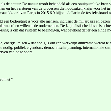
 als de natuur. De natuur wordt behandeld als een onuitputtelijke bron
emen en het verstoren van de processen die noodzakelijk zijn voor het 
maatakkoord van Parijs in 2015 6,9 biljoen dollar in de fossiele-brands
ld een bedreiging is voor alle mensen, inclusief de miljardairs en bazen –
larmeerd en willen actie ondernemen. De kapitalistische klasse is echte
sing is om dat systeem te beëindigen, wat betekent dat er een einde mo
ptie, energie, reizen – dat nodig is om een werkelijk duurzame wereld te
odig: publiek eigendom, democratische planning, internationale samenw
erven van onze soort.
erd met
*