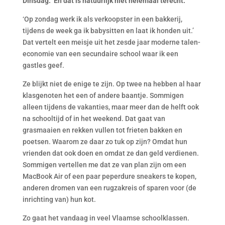
Dinsdag. ‘En dat is natuurlijk niet helemaal terecht.’
‘Op zondag werk ik als verkoopster in een bakkerij,
tijdens de week ga ik babysitten en laat ik honden uit.’
Dat vertelt een meisje uit het zesde jaar moderne talen-
economie van een secundaire school waar ik een
gastles geef.
Ze blijkt niet de enige te zijn. Op twee na hebben al haar
klasgenoten het een of andere baantje. Sommigen
alleen tijdens de vakanties, maar meer dan de helft ook
na schooltijd of in het weekend. Dat gaat van
grasmaaien en rekken vullen tot frieten bakken en
poetsen. Waarom ze daar zo tuk op zijn? Omdat hun
vrienden dat ook doen en omdat ze dan geld verdienen.
Sommigen vertellen me dat ze van plan zijn om een
MacBook Air of een paar peperdure sneakers te kopen,
anderen dromen van een rugzakreis of sparen voor (de
inrichting van) hun kot.
Zo gaat het vandaag in veel Vlaamse schoolklassen.