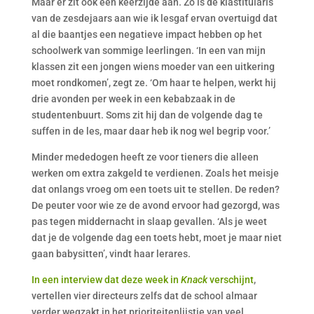
Maar er zit ook een keerzijde aan. Zo is de klastitularis
van de zesdejaars aan wie ik lesgaf ervan overtuigd dat
al die baantjes een negatieve impact hebben op het
schoolwerk van sommige leerlingen. ‘In een van mijn
klassen zit een jongen wiens moeder van een uitkering
moet rondkomen’, zegt ze. ‘Om haar te helpen, werkt hij
drie avonden per week in een kebabzaak in de
studentenbuurt. Soms zit hij dan de volgende dag te
suffen in de les, maar daar heb ik nog wel begrip voor.’
Minder mededogen heeft ze voor tieners die alleen
werken om extra zakgeld te verdienen. Zoals het meisje
dat onlangs vroeg om een toets uit te stellen. De reden?
De peuter voor wie ze de avond ervoor had gezorgd, was
pas tegen middernacht in slaap gevallen. ‘Als je weet
dat je de volgende dag een toets hebt, moet je maar niet
gaan babysitten’, vindt haar lerares.
In een interview dat deze week in
Knack
verschijnt
,
vertellen vier directeurs zelfs dat de school almaar
verder wegzakt in het prioriteitenlijstje van veel