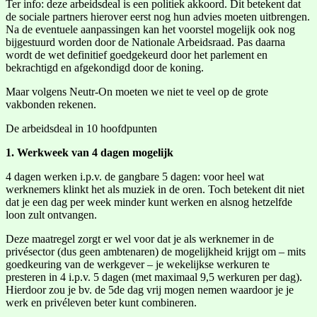
Ter info: deze arbeidsdeal is een politiek akkoord. Dit betekent dat
de sociale partners hierover eerst nog hun advies moeten uitbrengen.
Na de eventuele aanpassingen kan het voorstel mogelijk ook nog
bijgestuurd worden door de Nationale Arbeidsraad. Pas daarna
wordt de wet definitief goedgekeurd door het parlement en
bekrachtigd en afgekondigd door de koning.
Maar volgens Neutr-On moeten we niet te veel op de grote
vakbonden rekenen.
De arbeidsdeal in 10 hoofdpunten
1. Werkweek van 4 dagen mogelijk
4 dagen werken i.p.v. de gangbare 5 dagen: voor heel wat
werknemers klinkt het als muziek in de oren. Toch betekent dit niet
dat je een dag per week minder kunt werken en alsnog hetzelfde
loon zult ontvangen.
Deze maatregel zorgt er wel voor dat je als werknemer in de
privésector (dus geen ambtenaren) de mogelijkheid krijgt om – mits
goedkeuring van de werkgever – je wekelijkse werkuren te
presteren in 4 i.p.v. 5 dagen (met maximaal 9,5 werkuren per dag).
Hierdoor zou je bv. de 5de dag vrij mogen nemen waardoor je je
werk en privéleven beter kunt combineren.