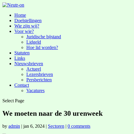
Home
Doelstellingen
Wie zijn wij?
Voor wie?
Juridische bijstand
Lidgeld
Hoe lid worden?
Statuten
Links
Nieuwsbrieven
Actueel
Lezersbrieven
Persberichten
Contact
Vacatures
Select Page
We moeten naar de 30 urenweek
by
admin
|
jan 6, 2024
|
Sectoren
|
0 comments