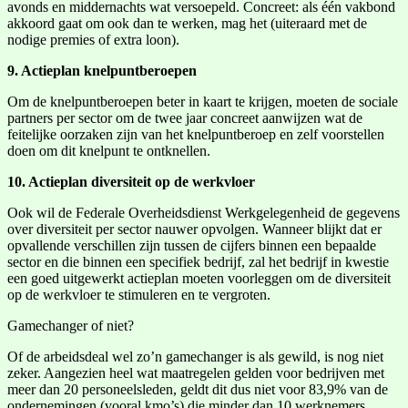
avonds en middernachts wat versoepeld. Concreet: als één vakbond
akkoord gaat om ook dan te werken, mag het (uiteraard met de
nodige premies of extra loon).
9. Actieplan knelpuntberoepen
Om de knelpuntberoepen beter in kaart te krijgen, moeten de sociale
partners per sector om de twee jaar concreet aanwijzen wat de
feitelijke oorzaken zijn van het knelpuntberoep en zelf voorstellen
doen om dit knelpunt te ontknellen.
10. Actieplan diversiteit op de werkvloer
Ook wil de Federale Overheidsdienst Werkgelegenheid de gegevens
over diversiteit per sector nauwer opvolgen. Wanneer blijkt dat er
opvallende verschillen zijn tussen de cijfers binnen een bepaalde
sector en die binnen een specifiek bedrijf, zal het bedrijf in kwestie
een goed uitgewerkt actieplan moeten voorleggen om de diversiteit
op de werkvloer te stimuleren en te vergroten.
Gamechanger of niet?
Of de arbeidsdeal wel zo’n gamechanger is als gewild, is nog niet
zeker. Aangezien heel wat maatregelen gelden voor bedrijven met
meer dan 20 personeelsleden, geldt dit dus niet voor 83,9% van de
ondernemingen (vooral kmo’s) die minder dan 10 werknemers