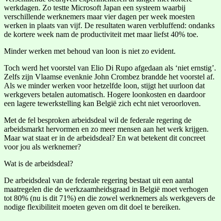
werkdagen. Zo testte Microsoft Japan een systeem waarbij
verschillende werknemers maar vier dagen per week moesten
werken in plaats van vijf. De resultaten waren verbluffend: ondanks
de kortere week nam de productiviteit met maar liefst 40% toe.
Minder werken met behoud van loon is niet zo evident.
Toch werd het voorstel van Elio Di Rupo afgedaan als ‘niet ernstig’.
Zelfs zijn Vlaamse evenknie John Crombez brandde het voorstel af.
Als we minder werken voor hetzelfde loon, stijgt het uurloon dat
werkgevers betalen automatisch. Hogere loonkosten en daardoor
een lagere tewerkstelling kan België zich echt niet veroorloven.
Met de fel besproken arbeidsdeal wil de federale regering de
arbeidsmarkt hervormen en zo meer mensen aan het werk krijgen.
Maar wat staat er in de arbeidsdeal? En wat betekent dit concreet
voor jou als werknemer?
Wat is de arbeidsdeal?
De arbeidsdeal van de federale regering bestaat uit een aantal
maatregelen die de werkzaamheidsgraad in België moet verhogen
tot 80% (nu is dit 71%) en die zowel werknemers als werkgevers de
nodige flexibiliteit moeten geven om dit doel te bereiken.