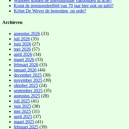
Wanneer komen de internationale vakbonden in actie?
Komt de pensioenleeftijd van 70 jaar hier ook op tafel?
Krijgt De Wever de begroting op orde?
Archieven
augustus 2026
(33)
juli 2026
(35)
juni 2026
(27)
mei 2026
(57)
april 2026
(34)
maart 2026
(33)
februari 2026
(33)
januari 2026
(44)
december 2025
(30)
november 2025
(39)
oktober 2025
(24)
september 2025
(35)
augustus 2025
(28)
juli 2025
(41)
juni 2025
(38)
mei 2025
(31)
april 2025
(37)
maart 2025
(41)
februari 2025
(39)