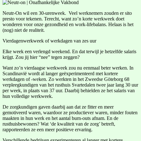
Neutr-On wil een 30-urenweek. Veel werknemers zouden er sito
presto voor tekenen. Terecht, want zo’n korte werkweek doet
wonderen voor onze gezondheid en work-lifebalans. Helaas is het
(nog) niet de realiteit.
Vierdagenwerkweek of werkdagen van zes uur
Elke week een verlengd weekend. En dat terwijl je hetzelfde salaris
krijgt. Zou jij hier “nee” tegen zeggen?
Want zo’n vierdaagse werkweek zou nu eenmaal beter werken. In
Scandinavië wordt al langer geëxperimenteerd met kortere
werkdagen of -weken. Zo werkten in het Zweedse Göteborg 68
verpleegkundigen van het rusthuis Svartedalen twee jaar lang 30 uur
per week, in plaats van 37 uur. Daarbij behielden ze het salaris van
hun volledige werkweek.
De zorgkundigen gaven daarbij aan dat ze fitter en meer
gemotiveerd waren, waardoor ze productiever waren, minder fouten
maakten in hun werk en het aantal burn-outs afnam. En de
rusthuisbewoners? Wat ‘de kwaliteit van de zorg’ betreft,
rapporteerden ze een meer positieve ervaring.
Verschillende bedrijven experimenteren al langer met kortere