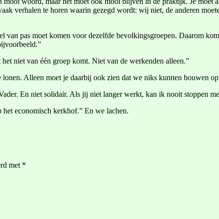
een mooi woord, maar het moet ook mooi blijven in de praktijk. Je moet a
t vaak verhalen te horen waarin gezegd wordt: wij niet, de anderen moe
it enkel van pas moet komen voor dezelfde bevolkingsgroepen. Daarom kom
bijvoorbeeld.”
dat het niet van één groep komt. Niet van de werkenden alleen.”
e lonen. Alleen moet je daarbij ook zien dat we niks kunnen bouwen o
Vader. En niet solidair. Als jij niet langer werkt, kan ik nooit stoppen m
op het economisch kerkhof.” En we lachen.
erd met
*