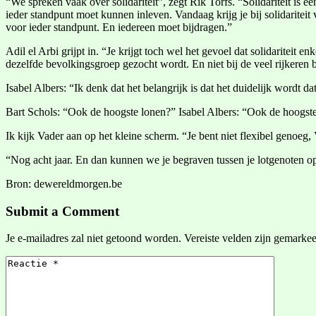
“We spreken vaak over solidariteit”, zegt Rik Torfs. “Solidariteit is 
ieder standpunt moet kunnen inleven. Vandaag krijg je bij solidaritei
voor ieder standpunt. En iedereen moet bijdragen.”
Adil el Arbi grijpt in. “Je krijgt toch wel het gevoel dat solidarite
dezelfde bevolkingsgroep gezocht wordt. En niet bij de veel rijkeren 
Isabel Albers: “Ik denk dat het belangrijk is dat het duidelijk wordt 
Bart Schols: “Ook de hoogste lonen?” Isabel Albers: “Ook de hoogst
Ik kijk Vader aan op het kleine scherm. “Je bent niet flexibel genoeg, 
“Nog acht jaar. En dan kunnen we je begraven tussen je lotgenoten 
Bron: dewereldmorgen.be
Submit a Comment
Je e-mailadres zal niet getoond worden.
Vereiste velden zijn gemarke