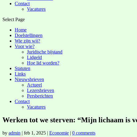
Contact
Vacatures
Select Page
Home
Doelstellingen
Wie zijn wij?
Voor wie?
Juridische bijstand
Lidgeld
Hoe lid worden?
Statuten
Links
Nieuwsbrieven
Actueel
Lezersbrieven
Persberichten
Contact
Vacatures
Werken tot we sterven: “Mijn lichaam is v
by
admin
|
feb 1, 2025
|
Economie
|
0 comments