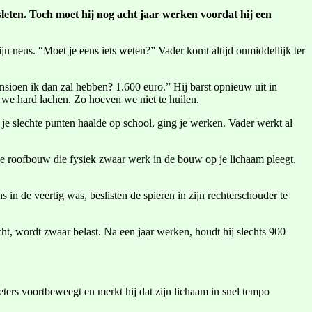
sleten. Toch moet hij nog acht jaar werken voordat hij een
n neus. “Moet je eens iets weten?” Vader komt altijd onmiddellijk ter
sioen ik dan zal hebben? 1.600 euro.” Hij barst opnieuw uit in
n we hard lachen. Zo hoeven we niet te huilen.
 je slechte punten haalde op school, ging je werken. Vader werkt al
ene roofbouw die fysiek zwaar werk in de bouw op je lichaam pleegt.
 in de veertig was, beslisten de spieren in zijn rechterschouder te
icht, wordt zwaar belast. Na een jaar werken, houdt hij slechts 900
eters voortbeweegt en merkt hij dat zijn lichaam in snel tempo