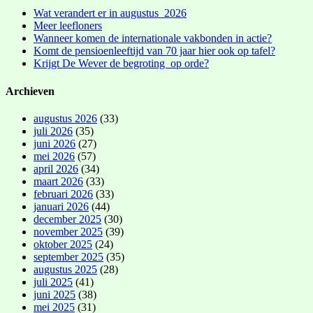
Wat verandert er in augustus 2026
Meer leefloners
Wanneer komen de internationale vakbonden in actie?
Komt de pensioenleeftijd van 70 jaar hier ook op tafel?
Krijgt De Wever de begroting op orde?
Archieven
augustus 2026
(33)
juli 2026
(35)
juni 2026
(27)
mei 2026
(57)
april 2026
(34)
maart 2026
(33)
februari 2026
(33)
januari 2026
(44)
december 2025
(30)
november 2025
(39)
oktober 2025
(24)
september 2025
(35)
augustus 2025
(28)
juli 2025
(41)
juni 2025
(38)
mei 2025
(31)