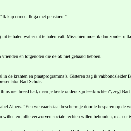
l. “Ik kap ermee. Ik ga met pensioen.”
 uit te halen wat er uit te halen valt. Misschien moet ik dan zonder uit
 vrienden en lotgenoten die de 60 niet gehaald hebben.
eel in de kranten en praatprogramma’s. Gisteren zag ik vakbondsleider 
resentator Bart Schols.
thuis niet breed had, maar je beide ouders zijn leerkrachten”, zegt Bar
gt Isabel Albers. “Een welvaartsstaat bescherm je door te besparen op de 
 willen en jullie verworven sociale rechten willen behouden, maar er 