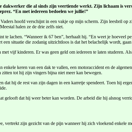
e dakwerker die al sinds zijn veertiende werkt. Zijn lichaam is ver
eprez. “En met iedereen bedoelen we jullie!”
ers hoofd verschijnt in een vakje op mijn scherm. Zijn leesbril op zij
eestal halen ze de drie zelfs niet.
 te lachen. “Wanneer ik 67 ben”, herhaalt hij. “En weet je hoeveel pen
een situatie die zodanig uitzichtloos is dat het belachelijk wordt, gaa
n met vijf kinderen. Er was geen geld om iedereen te laten studeren. Als
 aan enkele keren van een dak te vallen, een motoraccident en de algem
zitten tot hij zijn vingers bijna niet meer kan bewegen.
at hij de rest van zijn dagen in een karretje spendeert. Toen hij ergens
ide.
aat gelooft dat hij weer beter kan worden. De arbeid die hij alsnog verr
, vertrekt zijn gezicht van de pijn wanneer hij zich vloekend enkele m