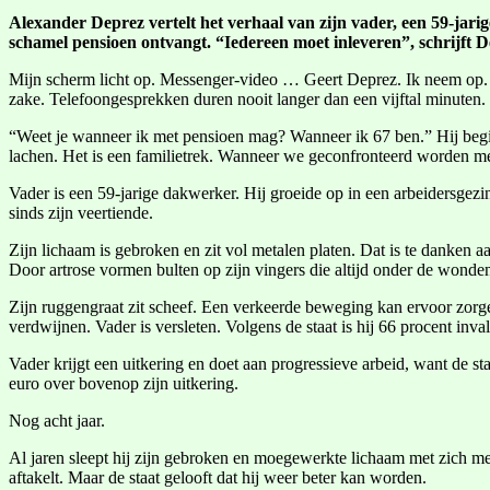
Alexander Deprez vertelt het verhaal van zijn vader, een 59-jarig
schamel pensioen ontvangt. “Iedereen moet inleveren”, schrijft D
Mijn scherm licht op. Messenger-video … Geert Deprez. Ik neem op. Vad
zake. Telefoongesprekken duren nooit langer dan een vijftal minuten. M
“Weet je wanneer ik met pensioen mag? Wanneer ik 67 ben.” Hij begint
lachen. Het is een familietrek. Wanneer we geconfronteerd worden met 
Vader is een 59-jarige dakwerker. Hij groeide op in een arbeidersgezi
sinds zijn veertiende.
Zijn lichaam is gebroken en zit vol metalen platen. Dat is te danken
Door artrose vormen bulten op zijn vingers die altijd onder de wonden 
Zijn ruggengraat zit scheef. Een verkeerde beweging kan ervoor zorgen d
verdwijnen. Vader is versleten. Volgens de staat is hij 66 procent inval
Vader krijgt een uitkering en doet aan progressieve arbeid, want de st
euro over bovenop zijn uitkering.
Nog acht jaar.
Al jaren sleept hij zijn gebroken en moegewerkte lichaam met zich mee
aftakelt. Maar de staat gelooft dat hij weer beter kan worden.