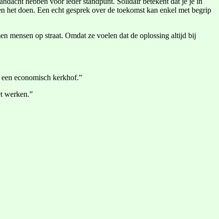
andacht hebben voor ieder standpunt. Solidair betekent dat je je in
ten het doen. Een echt gesprek over de toekomst kan enkel met begrip
en mensen op straat. Omdat ze voelen dat de oplossing altijd bij
p een economisch kerkhof.”
et werken.”