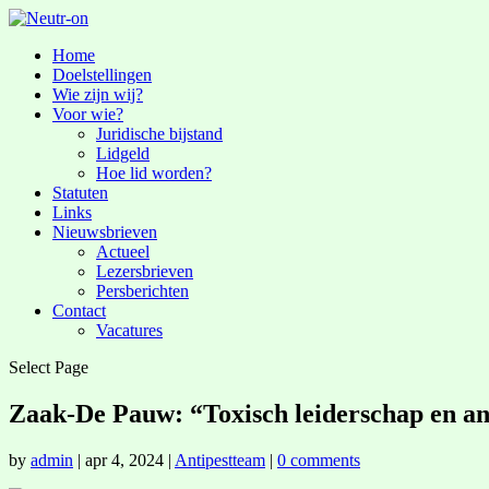
Home
Doelstellingen
Wie zijn wij?
Voor wie?
Juridische bijstand
Lidgeld
Hoe lid worden?
Statuten
Links
Nieuwsbrieven
Actueel
Lezersbrieven
Persberichten
Contact
Vacatures
Select Page
Zaak-De Pauw: “Toxisch leiderschap en a
by
admin
|
apr 4, 2024
|
Antipestteam
|
0 comments