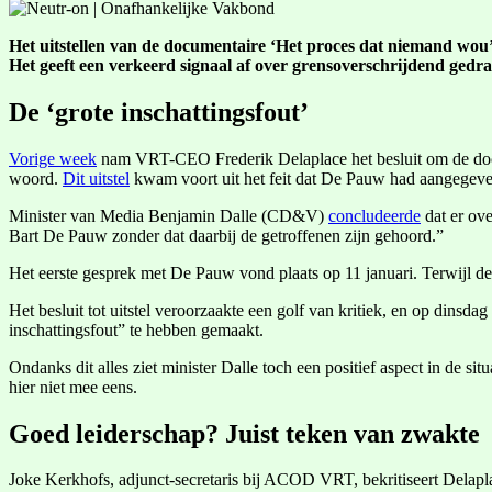
Het uitstellen van de documentaire ‘Het proces dat niemand wou’ 
Het geeft een verkeerd signaal af over grensoverschrijdend gedr
De ‘grote inschattingsfout’
Vorige week
nam VRT-CEO Frederik Delaplace het besluit om de d
woord.
Dit uitstel
kwam voort uit het feit dat De Pauw had aangegeven 
Minister van Media Benjamin Dalle (CD&V)
concludeerde
dat er ov
Bart De Pauw zonder dat daarbij de getroffenen zijn gehoord.”
Het eerste gesprek met De Pauw vond plaats op 11 januari. Terwijl de
Het besluit tot uitstel veroorzaakte een golf van kritiek, en op din
inschattingsfout” te hebben gemaakt.
Ondanks dit alles ziet minister Dalle toch een positief aspect in de sit
hier niet mee eens.
Goed leiderschap? Juist teken van zwakte
Joke Kerkhofs, adjunct-secretaris bij ACOD VRT, bekritiseert Delapla