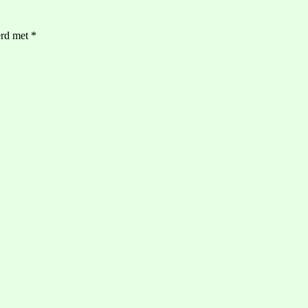
erd met
*