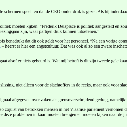
 schermen speelt en dat de CEO onder druk is gezet. Als hij inderdaad zo
itiek moeten kijken. “Frederik Delaplace is politiek aangesteld en zou 
iezingsjaar zijn, waar partijen druk kunnen uitoefenen.”
s benadrukt dat dit ook geldt voor het personeel. “Na een vorige c
n
– heerst er hier een angstcultuur. Dat was ook al zo een zware inschatt
t alsof er niets gebeurd is. Wat mij betreft is dit zijn tweede gele k
lissing, niet alleen voor de slachtoffers in de reeks, maar ook voor sl
d signaal afgegeven over zaken als grensoverschrijdend gedrag, namelijk
b zojuist van betrokken mensen in het Vlaamse parlement vernomen dat 
we deze problemen in kaart moeten brengen en moeten kijken naar de jui