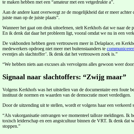
te maken hebben met een “amateur met een vetgedrukte a”.
Aan de andere kant overweegt ze de mogelijkheid dat er meer achter de
juiste man op de juiste plaats”.
Wanneer het gaat om druk uitoefenen, stelt Kerkhofs dat we naar de pol
En ik denk dat daar het probleem ligt, vooral omdat we nu in een verk
De vakbonden hebben geen vertrouwen meer in Delaplace, en Kerkhof
medewerkers opdroeg niet meer met buitenstaanders te
communicere
eventjes als slachtoffer’. Ik denk dat het vertrouwen zoek is.”
“We hebben niets aan excuses als vervolgens alles gewoon weer doorgaa
Signaal naar slachtoffers: “Zwijg maar”
Volgens Kerkhofs was het uitstellen van de documentaire een foute bes
instituut de normen en waarden van de democratie moet verdedigen.
Door de uitzending uit te stellen, wordt er volgens haar een verkeer
“Als vakorganisatie ontvangen we momenteel talloze meldingen. Ik he
toxisch leiderschap en een angstcultuur binnen de VRT. Ik denk dat 
stoppen.”